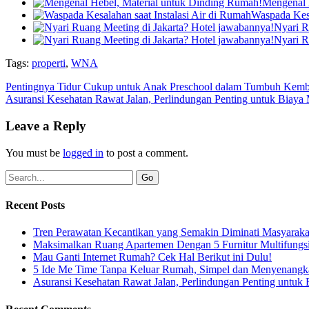
Mengenal 
Waspada Kesa
Nyari R
Nyari R
Tags:
properti
,
WNA
Pentingnya Tidur Cukup untuk Anak Preschool dalam Tumbuh Kem
Asuransi Kesehatan Rawat Jalan, Perlindungan Penting untuk Biaya 
Leave a Reply
You must be
logged in
to post a comment.
Recent Posts
Tren Perawatan Kecantikan yang Semakin Diminati Masyaraka
Maksimalkan Ruang Apartemen Dengan 5 Furnitur Multifungsi
Mau Ganti Internet Rumah? Cek Hal Berikut ini Dulu!
5 Ide Me Time Tanpa Keluar Rumah, Simpel dan Menyenangk
Asuransi Kesehatan Rawat Jalan, Perlindungan Penting untuk 