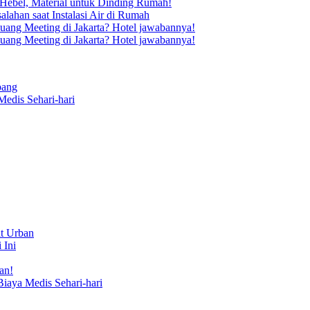
Hebel, Material untuk Dinding Rumah!
lahan saat Instalasi Air di Rumah
uang Meeting di Jakarta? Hotel jawabannya!
uang Meeting di Jakarta? Hotel jawabannya!
bang
Medis Sehari-hari
t Urban
 Ini
an!
Biaya Medis Sehari-hari