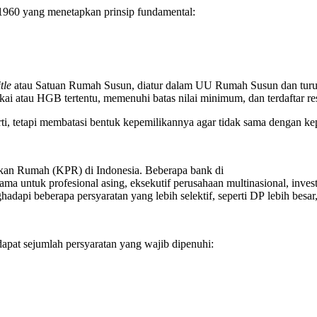
960 yang menetapkan prinsip fundamental:
tle
atau Satuan Rumah Susun, diatur dalam UU Rumah Susun dan tur
kai atau HGB tertentu, memenuhi batas nilai minimum, dan terdaftar r
ti, tetapi membatasi bentuk kepemilikannya agar tidak sama dengan k
ikan Rumah (KPR) di Indonesia. Beberapa bank di
untuk profesional asing, eksekutif perusahaan multinasional, investor
dapi beberapa persyaratan yang lebih selektif, seperti DP lebih besar,
pat sejumlah persyaratan yang wajib dipenuhi: