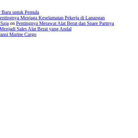
r Baru untuk Pemula
entingnya Menjaga Keselamatan Pekerja di Lapangan
 Saja
on
Pentingnya Merawat Alat Berat dan Spare Partnya
Menjadi Sales Alat Berat yang Andal
ansi Marine Cargo