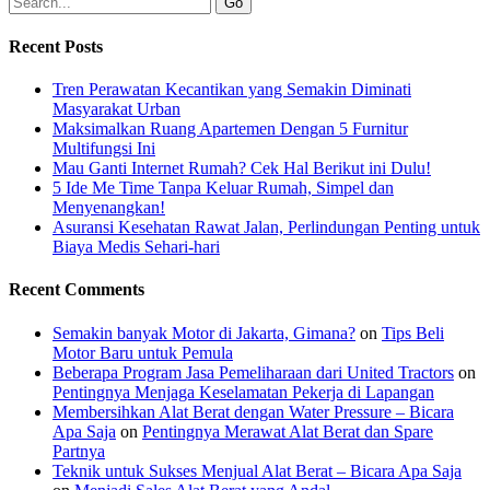
Recent Posts
Tren Perawatan Kecantikan yang Semakin Diminati
Masyarakat Urban
Maksimalkan Ruang Apartemen Dengan 5 Furnitur
Multifungsi Ini
Mau Ganti Internet Rumah? Cek Hal Berikut ini Dulu!
5 Ide Me Time Tanpa Keluar Rumah, Simpel dan
Menyenangkan!
Asuransi Kesehatan Rawat Jalan, Perlindungan Penting untuk
Biaya Medis Sehari-hari
Recent Comments
Semakin banyak Motor di Jakarta, Gimana?
on
Tips Beli
Motor Baru untuk Pemula
Beberapa Program Jasa Pemeliharaan dari United Tractors
on
Pentingnya Menjaga Keselamatan Pekerja di Lapangan
Membersihkan Alat Berat dengan Water Pressure – Bicara
Apa Saja
on
Pentingnya Merawat Alat Berat dan Spare
Partnya
Teknik untuk Sukses Menjual Alat Berat – Bicara Apa Saja