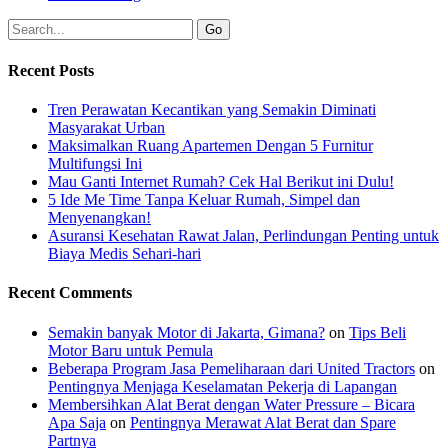
Recent Posts
Tren Perawatan Kecantikan yang Semakin Diminati
Masyarakat Urban
Maksimalkan Ruang Apartemen Dengan 5 Furnitur
Multifungsi Ini
Mau Ganti Internet Rumah? Cek Hal Berikut ini Dulu!
5 Ide Me Time Tanpa Keluar Rumah, Simpel dan
Menyenangkan!
Asuransi Kesehatan Rawat Jalan, Perlindungan Penting untuk
Biaya Medis Sehari-hari
Recent Comments
Semakin banyak Motor di Jakarta, Gimana?
on
Tips Beli
Motor Baru untuk Pemula
Beberapa Program Jasa Pemeliharaan dari United Tractors
on
Pentingnya Menjaga Keselamatan Pekerja di Lapangan
Membersihkan Alat Berat dengan Water Pressure – Bicara
Apa Saja
on
Pentingnya Merawat Alat Berat dan Spare
Partnya