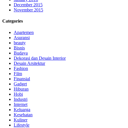
December 2015
November 2015
Categories
Apartemen
Asuransi
beauty
Bisnis
Budaya
Dekorasi dan Desain Interior
Desain Arsitektur
Fashion
Film
Finansial
Gadget
Hiburan
Hobi
Industri
Internet
Keluarga
Kesehatan
Kuliner
Lifestyle