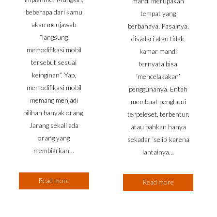
mandi merupakan
beberapa dari kamu
tempat yang
akan menjawab
berbahaya. Pasalnya,
“langsung
disadari atau tidak,
memodifikasi mobil
kamar mandi
tersebut sesuai
ternyata bisa
keinginan”. Yap,
‘mencelakakan’
memodifikasi mobil
penggunanya. Entah
memang menjadi
membuat penghuni
pilihan banyak orang.
terpeleset, terbentur,
Jarang sekali ada
atau bahkan hanya
orang yang
sekadar ‘selip’ karena
membiarkan…
lantainya…
Read more
Read more