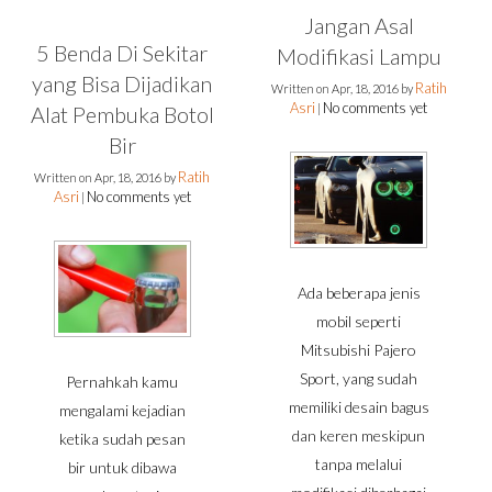
Jangan Asal
5 Benda Di Sekitar
Modifikasi Lampu
yang Bisa Dijadikan
Ratih
Written on
Apr, 18, 2016
by
Asri
No comments yet
Alat Pembuka Botol
|
Bir
Ratih
Written on
Apr, 18, 2016
by
Asri
No comments yet
|
Ada beberapa jenis
mobil seperti
Mitsubishi Pajero
Sport, yang sudah
Pernahkah kamu
memiliki desain bagus
mengalami kejadian
dan keren meskipun
ketika sudah pesan
tanpa melalui
bir untuk dibawa