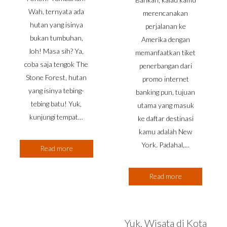
Wah, ternyata ada
merencanakan
hutan yang isinya
perjalanan ke
bukan tumbuhan,
Amerika dengan
loh! Masa sih? Ya,
memanfaatkan tiket
coba saja tengok The
penerbangan dari
Stone Forest, hutan
promo internet
yang isinya tebing-
banking pun, tujuan
tebing batu! Yuk,
utama yang masuk
kunjungi tempat…
ke daftar destinasi
kamu adalah New
York. Padahal,…
Read more
Read more
Yuk, Wisata di Kota