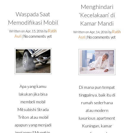
Menghindari
Waspada Saat
‘Kecelakaan’ di
Memodifikasi Mobil
Kamar Mandi
Ratih
Written on
Apr, 15, 2016
by
Ratih
Written on
Apr, 14, 2016
by
Asri
No comments yet
|
Asri
No comments yet
|
Apa yang kamu
Di mana pun tempat
lakukan jika bisa
tinggalnya, baik itu di
membeli mobil
rumah sederhana
Mitsubishi Strada
atau modern
Triton atau mobil
luxurious apartment
apapun yang menjadi
Kuningan, kamar
impianmu? Mungkin,