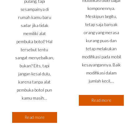
modifikasi diberbagai
pulang, tapi
komponennya.
sesampainya di
Meskipun begitu,
rumah kamu baru
tetap saja banyak
sadar jika tidak
orang yang merasa
memiliki alat
kurang puas dan
pembuka botol? Hal
tetap melakukan
tersebut tentu
modifikasi pada mobil
sangat menyebalkan,
kesayangannya. Baik
bukan? Eits, tapi
modifikasi dalam
jangan kesal dulu,
jumlah kecil,…
karena tanpa alat
pembuka botol pun
kamu masih…
Read more
Read more