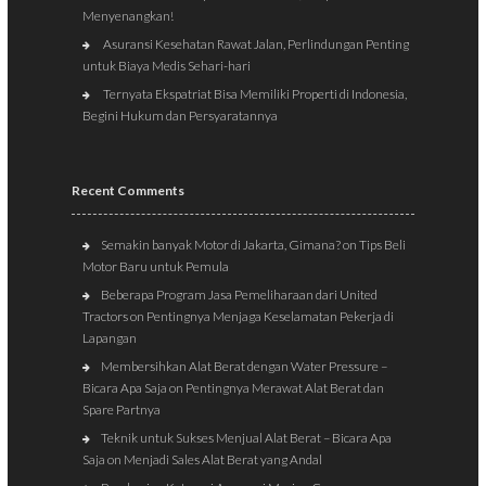
Menyenangkan!
Asuransi Kesehatan Rawat Jalan, Perlindungan Penting
untuk Biaya Medis Sehari-hari
Ternyata Ekspatriat Bisa Memiliki Properti di Indonesia,
Begini Hukum dan Persyaratannya
Recent Comments
Semakin banyak Motor di Jakarta, Gimana?
on
Tips Beli
Motor Baru untuk Pemula
Beberapa Program Jasa Pemeliharaan dari United
Tractors
on
Pentingnya Menjaga Keselamatan Pekerja di
Lapangan
Membersihkan Alat Berat dengan Water Pressure –
Bicara Apa Saja
on
Pentingnya Merawat Alat Berat dan
Spare Partnya
Teknik untuk Sukses Menjual Alat Berat – Bicara Apa
Saja
on
Menjadi Sales Alat Berat yang Andal