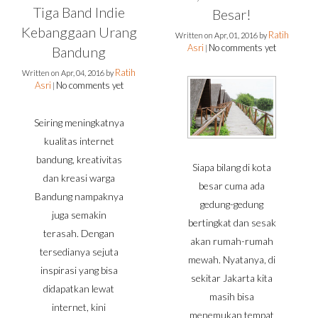
Tiga Band Indie
Besar!
Kebanggaan Urang
Ratih
Written on
Apr, 01, 2016
by
Asri
No comments yet
Bandung
|
Ratih
Written on
Apr, 04, 2016
by
Asri
No comments yet
|
Seiring meningkatnya
kualitas internet
bandung, kreativitas
Siapa bilang di kota
dan kreasi warga
besar cuma ada
Bandung nampaknya
gedung-gedung
juga semakin
bertingkat dan sesak
terasah. Dengan
akan rumah-rumah
tersedianya sejuta
mewah. Nyatanya, di
inspirasi yang bisa
sekitar Jakarta kita
didapatkan lewat
masih bisa
internet, kini
menemukan tempat