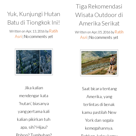
Tiga Rekomendasi
Yuk, Kunjungi Hutan
Wisata Outdoor di
Batu di Tiongkok Ini!
Amerika Serikat
Ratih
Written on
Apr, 13, 2016
by
Ratih
Written on
Apr, 05, 2016
by
Asri
No comments yet
|
Asri
No comments yet
|
Jika kalian
Saat bicara tentang
mendengar kata
Amerika, yang
‘hutan’, biasanya
terlintas di benak
yang pertama kali
kamu pastilah New
kalian pikirkan tuh
York dan segala
apa, sih? Hijau?
kemegahannya.
Pohon? Tumbuhan?
Bahkan, kalau kamu