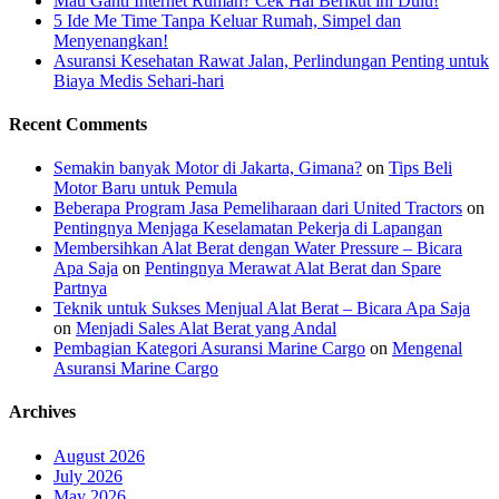
Mau Ganti Internet Rumah? Cek Hal Berikut ini Dulu!
5 Ide Me Time Tanpa Keluar Rumah, Simpel dan
Menyenangkan!
Asuransi Kesehatan Rawat Jalan, Perlindungan Penting untuk
Biaya Medis Sehari-hari
Recent Comments
Semakin banyak Motor di Jakarta, Gimana?
on
Tips Beli
Motor Baru untuk Pemula
Beberapa Program Jasa Pemeliharaan dari United Tractors
on
Pentingnya Menjaga Keselamatan Pekerja di Lapangan
Membersihkan Alat Berat dengan Water Pressure – Bicara
Apa Saja
on
Pentingnya Merawat Alat Berat dan Spare
Partnya
Teknik untuk Sukses Menjual Alat Berat – Bicara Apa Saja
on
Menjadi Sales Alat Berat yang Andal
Pembagian Kategori Asuransi Marine Cargo
on
Mengenal
Asuransi Marine Cargo
Archives
August 2026
July 2026
May 2026