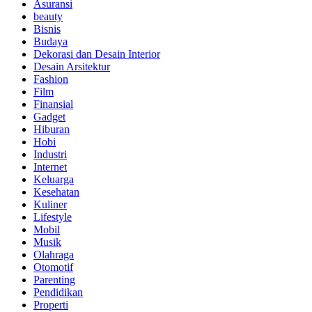
Asuransi
beauty
Bisnis
Budaya
Dekorasi dan Desain Interior
Desain Arsitektur
Fashion
Film
Finansial
Gadget
Hiburan
Hobi
Industri
Internet
Keluarga
Kesehatan
Kuliner
Lifestyle
Mobil
Musik
Olahraga
Otomotif
Parenting
Pendidikan
Properti