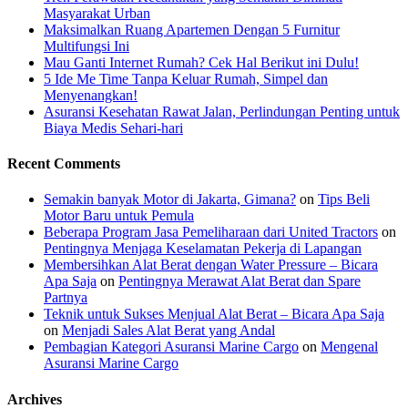
Masyarakat Urban
Maksimalkan Ruang Apartemen Dengan 5 Furnitur
Multifungsi Ini
Mau Ganti Internet Rumah? Cek Hal Berikut ini Dulu!
5 Ide Me Time Tanpa Keluar Rumah, Simpel dan
Menyenangkan!
Asuransi Kesehatan Rawat Jalan, Perlindungan Penting untuk
Biaya Medis Sehari-hari
Recent Comments
Semakin banyak Motor di Jakarta, Gimana?
on
Tips Beli
Motor Baru untuk Pemula
Beberapa Program Jasa Pemeliharaan dari United Tractors
on
Pentingnya Menjaga Keselamatan Pekerja di Lapangan
Membersihkan Alat Berat dengan Water Pressure – Bicara
Apa Saja
on
Pentingnya Merawat Alat Berat dan Spare
Partnya
Teknik untuk Sukses Menjual Alat Berat – Bicara Apa Saja
on
Menjadi Sales Alat Berat yang Andal
Pembagian Kategori Asuransi Marine Cargo
on
Mengenal
Asuransi Marine Cargo
Archives