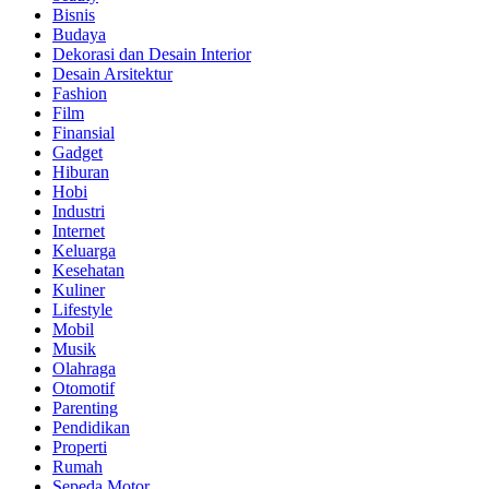
Bisnis
Budaya
Dekorasi dan Desain Interior
Desain Arsitektur
Fashion
Film
Finansial
Gadget
Hiburan
Hobi
Industri
Internet
Keluarga
Kesehatan
Kuliner
Lifestyle
Mobil
Musik
Olahraga
Otomotif
Parenting
Pendidikan
Properti
Rumah
Sepeda Motor