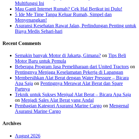
Multifungsi Ini
Mau Ganti Internet Rumah? Cek Hal Berikut ini Dulu!
5 Ide Me Time Tanpa Keluar Rumah, Simpel dan
Menyenangkan!
Asuransi Kesehatan Rawat Jalan, Perlindungan Penting untuk
Biaya Medis Sehari-hari
Recent Comments
Semakin banyak Motor di Jakarta, Gimana?
on
Tips Beli
Motor Baru untuk Pemula
Beberapa Program Jasa Pemeliharaan dari United Tractors
on
Pentingnya Menjaga Keselamatan Pekerja di Lapangan
Membersihkan Alat Berat dengan Water Pressure – Bicara
Apa Saja
on
Pentingnya Merawat Alat Berat dan Spare
Partnya
Teknik untuk Sukses Menjual Alat Berat – Bicara Apa Saja
on
Menjadi Sales Alat Berat yang Andal
Pembagian Kategori Asuransi Marine Cargo
on
Mengenal
Asuransi Marine Cargo
Archives
August 2026