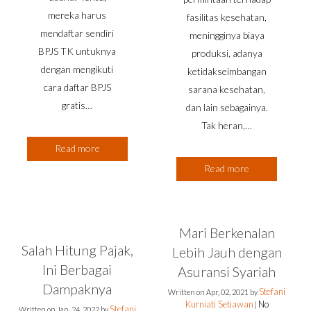
mereka harus
fasilitas kesehatan,
mendaftar sendiri
meningginya biaya
BPJS TK untuknya
produksi, adanya
dengan mengikuti
ketidakseimbangan
cara daftar BPJS
sarana kesehatan,
gratis…
dan lain sebagainya.
Tak heran,…
Read more
Read more
Mari Berkenalan
Salah Hitung Pajak,
Lebih Jauh dengan
Ini Berbagai
Asuransi Syariah
Dampaknya
Stefani
Written on
Apr, 02, 2021
by
Kurniati Setiawan
No
|
Stefani
Written on
Jan, 24, 2022
by