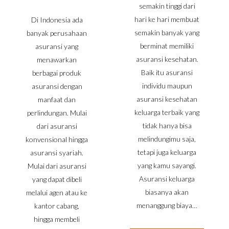
semakin tinggi dari
hari ke hari membuat
Di Indonesia ada
semakin banyak yang
banyak perusahaan
berminat memiliki
asuransi yang
asuransi kesehatan.
menawarkan
Baik itu asuransi
berbagai produk
individu maupun
asuransi dengan
asuransi kesehatan
manfaat dan
keluarga terbaik yang
perlindungan. Mulai
tidak hanya bisa
dari asuransi
melindungimu saja,
konvensional hingga
tetapi juga keluarga
asuransi syariah.
yang kamu sayangi.
Mulai dari asuransi
Asuransi keluarga
yang dapat dibeli
biasanya akan
melalui agen atau ke
menanggung biaya…
kantor cabang,
hingga membeli