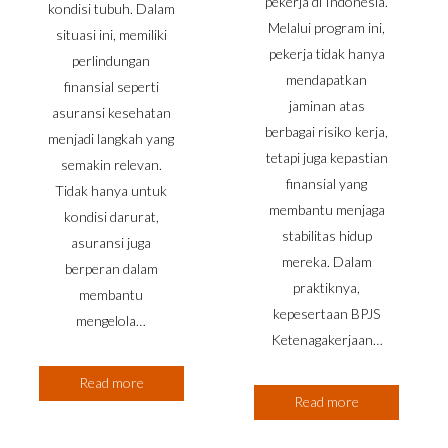
pekerja di Indonesia.
kondisi tubuh. Dalam
Melalui program ini,
situasi ini, memiliki
pekerja tidak hanya
perlindungan
mendapatkan
finansial seperti
jaminan atas
asuransi kesehatan
berbagai risiko kerja,
menjadi langkah yang
tetapi juga kepastian
semakin relevan.
finansial yang
Tidak hanya untuk
membantu menjaga
kondisi darurat,
stabilitas hidup
asuransi juga
mereka. Dalam
berperan dalam
praktiknya,
membantu
kepesertaan BPJS
mengelola…
Ketenagakerjaan…
Read more
Read more