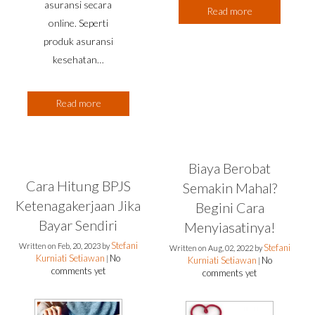
asuransi secara
Read more
online. Seperti
produk asuransi
kesehatan…
Read more
Biaya Berobat
Cara Hitung BPJS
Semakin Mahal?
Ketenagakerjaan Jika
Begini Cara
Bayar Sendiri
Menyiasatinya!
Stefani
Written on
Feb, 20, 2023
by
Stefani
Written on
Aug, 02, 2022
by
Kurniati Setiawan
No
|
Kurniati Setiawan
No
|
comments yet
comments yet