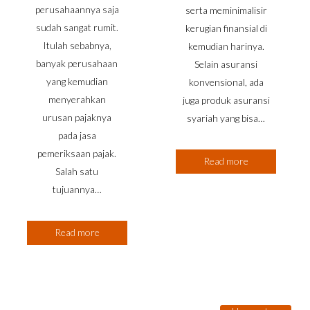
perusahaannya saja
serta meminimalisir
sudah sangat rumit.
kerugian finansial di
Itulah sebabnya,
kemudian harinya.
banyak perusahaan
Selain asuransi
yang kemudian
konvensional, ada
menyerahkan
juga produk asuransi
urusan pajaknya
syariah yang bisa…
pada jasa
pemeriksaan pajak.
Read more
Salah satu
tujuannya…
Read more