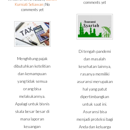
comments yet
Kurniati Setiawan
No
|
comments yet
Di tengah pandemi
Menghitung pajak
dan masalah
dibutuhkan ketelitian
kesehatan lainnya,
dan kemampuan
rasanya memiliki
yang tidak semua
asuransi merupakan
orang bisa
hal yang patut
melakukannya.
dipertimbangkan
Apalagi untuk bisnis
untuk saat ini.
skala besar besar di
Asuransi bisa
mana laporan
menjadi proteksi bagi
keuangan
Anda dan keluarga