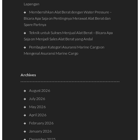
Lapangan
Membersihkan Alat Berat dengan Water Pressure –
Bicara Apa Saja
on
Pentingnya Merawat Alat Berat dan
Spare Partnya
Teknik untuk Sukses Menjual Alat Berat – Bicara Apa
Saja
on
Menjadi Sales Alat Berat yang Andal
Pembagian Kategori Asuransi Marine Cargo
on
Mengenal Asuransi Marine Cargo
Archives
August 2026
July 2026
May 2026
April 2026
February 2026
January 2026
December 2025