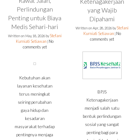
Rawat Jalan,
Ketenagakerjaan
Perlindungan
yang Wajib
Penting untuk Biaya
Dipahami
Medis Sehari-hari
Stefani
Written on
Apr, 28, 2026
by
Kurniati Setiawan
No
|
Stefani
Written on
May, 18, 2026
by
comments yet
Kurniati Setiawan
No
|
comments yet
Kebutuhan akan
layanan kesehatan
BPJS
terus meningkat
Ketenagakerjaan
seiring perubahan
menjadi salah satu
gaya hidup dan
bentuk perlindungan
kesadaran
sosial yang sangat
masyarakat terhadap
penting bagi para
pentingnya menjaga