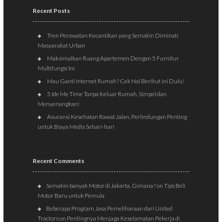
Recent Posts
Tren Perawatan Kecantikan yang Semakin Diminati
Masyarakat Urban
Maksimalkan Ruang Apartemen Dengan 5 Furnitur
Multifungsi Ini
Mau Ganti Internet Rumah? Cek Hal Berikut ini Dulu!
5 Ide Me Time Tanpa Keluar Rumah, Simpel dan
Menyenangkan!
Asuransi Kesehatan Rawat Jalan, Perlindungan Penting
untuk Biaya Medis Sehari-hari
Recent Comments
Semakin banyak Motor di Jakarta, Gimana?
on
Tips Beli
Motor Baru untuk Pemula
Beberapa Program Jasa Pemeliharaan dari United
Tractors
on
Pentingnya Menjaga Keselamatan Pekerja di