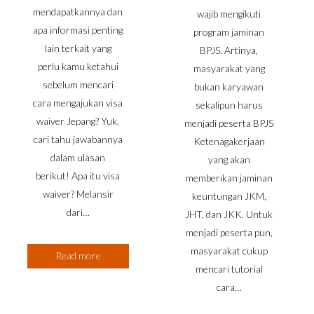
mendapatkannya dan
wajib mengikuti
apa informasi penting
program jaminan
lain terkait yang
BPJS. Artinya,
perlu kamu ketahui
masyarakat yang
sebelum mencari
bukan karyawan
cara mengajukan visa
sekalipun harus
waiver Jepang? Yuk.
menjadi peserta BPJS
cari tahu jawabannya
Ketenagakerjaan
dalam ulasan
yang akan
berikut! Apa itu visa
memberikan jaminan
waiver? Melansir
keuntungan JKM,
dari…
JHT, dan JKK. Untuk
menjadi peserta pun,
masyarakat cukup
Read more
mencari tutorial
cara…