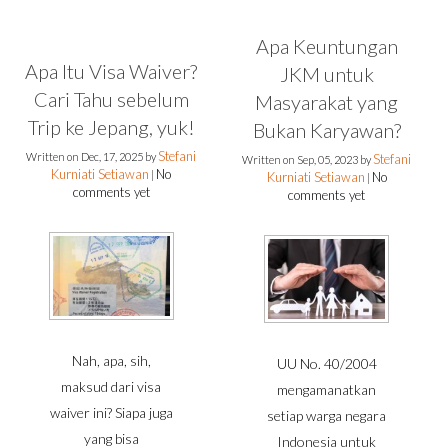
Apa Keuntungan
Apa Itu Visa Waiver?
JKM untuk
Cari Tahu sebelum
Masyarakat yang
Trip ke Jepang, yuk!
Bukan Karyawan?
Stefani
Written on
Dec, 17, 2025
by
Stefani
Written on
Sep, 05, 2023
by
Kurniati Setiawan
No
|
Kurniati Setiawan
No
|
comments yet
comments yet
Nah, apa, sih,
UU No. 40/2004
maksud dari visa
mengamanatkan
waiver ini? Siapa juga
setiap warga negara
yang bisa
Indonesia untuk