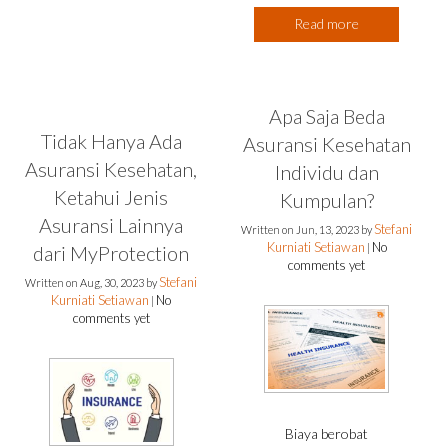
Read more
Apa Saja Beda
Tidak Hanya Ada
Asuransi Kesehatan
Asuransi Kesehatan,
Individu dan
Ketahui Jenis
Kumpulan?
Asuransi Lainnya
Stefani
Written on
Jun, 13, 2023
by
Kurniati Setiawan
No
dari MyProtection
|
comments yet
Stefani
Written on
Aug, 30, 2023
by
Kurniati Setiawan
No
|
comments yet
Biaya berobat