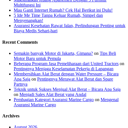
Multifungsi Ini
Mau Ganti Internet Rumah? Cek Hal Berikut ini Dulu!
5 Ide Me Time Tanpa Keluar Rumah, Simpel dan
Menyenangkan!
Asuransi Kesehatan Rawat Jalan, Perlindungan Penting untuk
Biaya Medis Sehari-hari
Recent Comments
Semakin banyak Motor di Jakarta, Gimana?
on
Tips Beli
Motor Baru untuk Pemula
Beberapa Program Jasa Pemeliharaan dari United Tractors
on
Pentingnya Menjaga Keselamatan Pekerja di Lapangan
Membersihkan Alat Berat dengan Water Pressure – Bicara
Apa Saja
on
Pentingnya Merawat Alat Berat dan Spare
Partnya
Teknik untuk Sukses Menjual Alat Berat – Bicara Apa Saja
on
Menjadi Sales Alat Berat yang Andal
Pembagian Kategori Asuransi Marine Cargo
on
Mengenal
Asuransi Marine Cargo
Archives
August 2026