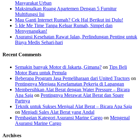
Masyarakat Urban
Maksimalkan Ruang Apartemen Dengan 5 Furnitur
Multifungsi Ini
Mau Ganti Internet Rumah? Cek Hal Berikut ini Dulu!
5 Ide Me Time Tanpa Keluar Rumah, Simpel dan
Menyenangkan!
Asuransi Kesehatan Rawat Jalan, Perlindungan Penting untuk
Biaya Medis Sehari-hari
Recent Comments
Semakin banyak Motor di Jakarta, Gimana?
on
Tips Beli
Motor Baru untuk Pemula
Beberapa Program Jasa Pemeliharaan dari United Tractors
on
Pentingnya Menjaga Keselamatan Pekerja di Lapangan
Membersihkan Alat Berat dengan Water Pressure – Bicara
Apa Saja
on
Pentingnya Merawat Alat Berat dan Spare
Partnya
Teknik untuk Sukses Menjual Alat Berat – Bicara Apa Saja
on
Menjadi Sales Alat Berat yang Andal
Pembagian Kategori Asuransi Marine Cargo
on
Mengenal
Asuransi Marine Cargo
Archives