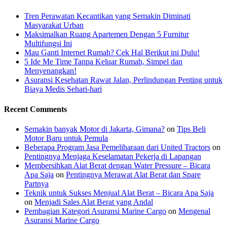
Tren Perawatan Kecantikan yang Semakin Diminati
Masyarakat Urban
Maksimalkan Ruang Apartemen Dengan 5 Furnitur
Multifungsi Ini
Mau Ganti Internet Rumah? Cek Hal Berikut ini Dulu!
5 Ide Me Time Tanpa Keluar Rumah, Simpel dan
Menyenangkan!
Asuransi Kesehatan Rawat Jalan, Perlindungan Penting untuk
Biaya Medis Sehari-hari
Recent Comments
Semakin banyak Motor di Jakarta, Gimana?
on
Tips Beli
Motor Baru untuk Pemula
Beberapa Program Jasa Pemeliharaan dari United Tractors
on
Pentingnya Menjaga Keselamatan Pekerja di Lapangan
Membersihkan Alat Berat dengan Water Pressure – Bicara
Apa Saja
on
Pentingnya Merawat Alat Berat dan Spare
Partnya
Teknik untuk Sukses Menjual Alat Berat – Bicara Apa Saja
on
Menjadi Sales Alat Berat yang Andal
Pembagian Kategori Asuransi Marine Cargo
on
Mengenal
Asuransi Marine Cargo