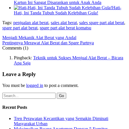
Kartun Ini Sangat Disarankan untuk Anak Anda
Hati-
Hati, Ini Tanda Tubuh Sudah Kelebihan Gula!
Tags:
penjualan alat berat
,
sales alat berat
,
sales spare part alat berat
,
spare part alat berat
,
spare part alat berat komatsu
Menjadi Mekanik Alat Berat yang Andal
Pentingnya Merawat Alat Berat dan Spare Partnya
Comments (1)
Pingback:
Teknik untuk Sukses Menjual Alat Berat – Bicara
Apa Saja
Leave a Reply
You must be
logged in
to post a comment.
Recent Posts
Tren Perawatan Kecantikan yang Semakin Diminati
Masyarakat Urban
Maksimalkan Ruang Apartemen Dengan 5 Furnitur