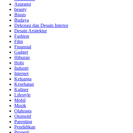
Asuransi
beauty
Bisnis
Budaya
Dekorasi dan Desain Interior
Desain Arsitektur
Fashion
Film
Finansial
Gadget
Hiburan
Hobi
Industri
Internet
Keluarga
Kesehatan
Kuliner
Lifestyle
Mobil
Musik
Olahraga
Otomotif
Parenting
Pendidikan
Properti