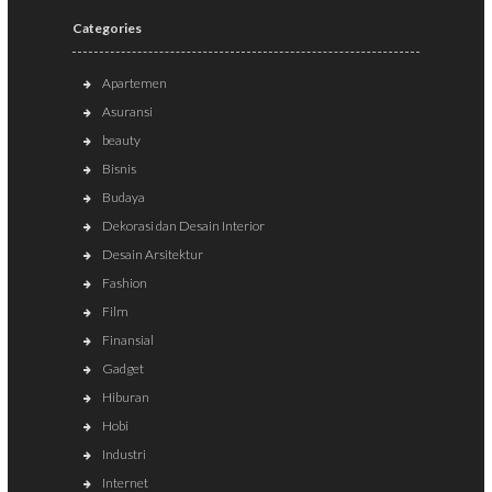
Categories
Apartemen
Asuransi
beauty
Bisnis
Budaya
Dekorasi dan Desain Interior
Desain Arsitektur
Fashion
Film
Finansial
Gadget
Hiburan
Hobi
Industri
Internet