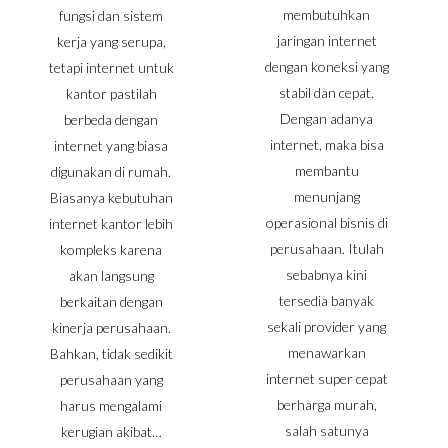
membutuhkan
fungsi dan sistem
jaringan internet
kerja yang serupa,
dengan koneksi yang
tetapi internet untuk
stabil dan cepat.
kantor pastilah
Dengan adanya
berbeda dengan
internet, maka bisa
internet yang biasa
membantu
digunakan di rumah.
menunjang
Biasanya kebutuhan
operasional bisnis di
internet kantor lebih
perusahaan. Itulah
kompleks karena
sebabnya kini
akan langsung
tersedia banyak
berkaitan dengan
sekali provider yang
kinerja perusahaan.
menawarkan
Bahkan, tidak sedikit
internet super cepat
perusahaan yang
berharga murah,
harus mengalami
salah satunya
kerugian akibat…