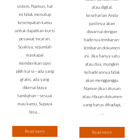
sistem. Namun, hal
atau digital,
ini tidak menutup
keseharian Anda
kesempatan kamu
pastinya akan
untuk dapatkan kursi
diwarnai dengan
pesawat incaran.
hadirnya lembaran-
Soalnya, sejumlah
lembaran dokumen
maskapai
ini. Jika hanya satu
memberikan opsi
atau dua, mungkin
pilih kursi—ada yang
kehadirannya tidak
gratis, ada yang
akan mengganggu.
dikenai biaya
Namun jika ratusan
tambahan—sesuai
atau ribuan dokumen
mau kamu. Supaya
yang harus dihadapi,
bisa…
…
Read more
Read more