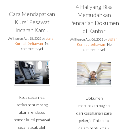
4 Hal yang Bisa
Cara Mendapatkan
Memudahkan
Kursi Pesawat
Pencarian Dokumen
Incaran Kamu
di Kantor
Stefani
Written on
Apr, 18, 2022
by
Stefani
Written on
Apr, 06, 2022
by
Kurniati Setiawan
No
|
Kurniati Setiawan
No
|
comments yet
comments yet
Pada dasarnya,
Dokumen
setiap penumpang
merupakan bagian
akan mendapat
dari keseharian para
nomor kursi pesawat
pekerja. Entah itu
secara acak oleh
dalam bentuk fisik