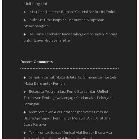
Multifungsi Ini
Mau Ganti Internet Rumah? Cek Hal Berikut ini Dulu!
5 Ide Me Time Tanpa Keluar Rumah, Simpel dan
Menyenangkan!
Asuransi Kesehatan Rawat Jalan, Perlindungan Penting
untuk Biaya Medis Sehari-hari
Recent Comments
Semakin banyak Motor di Jakarta, Gimana?
on
Tips Beli
Motor Baru untuk Pemula
Beberapa Program Jasa Pemeliharaan dari United
Tractors
on
Pentingnya Menjaga Keselamatan Pekerja di
Lapangan
Membersihkan Alat Berat dengan Water Pressure –
Bicara Apa Saja
on
Pentingnya Merawat Alat Berat dan
Spare Partnya
Teknik untuk Sukses Menjual Alat Berat – Bicara Apa
Saja
on
Menjadi Sales Alat Berat yang Andal