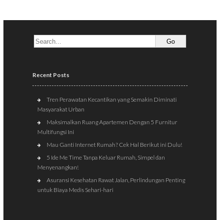
Recent Posts
Tren Perawatan Kecantikan yang Semakin Diminati
Masyarakat Urban
Maksimalkan Ruang Apartemen Dengan 5 Furnitur
Multifungsi Ini
Mau Ganti Internet Rumah? Cek Hal Berikut ini Dulu!
5 Ide Me Time Tanpa Keluar Rumah, Simpel dan
Menyenangkan!
Asuransi Kesehatan Rawat Jalan, Perlindungan Penting
untuk Biaya Medis Sehari-hari