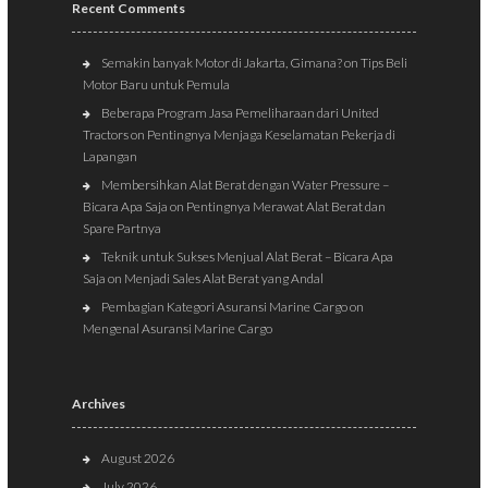
Recent Comments
Semakin banyak Motor di Jakarta, Gimana?
on
Tips Beli
Motor Baru untuk Pemula
Beberapa Program Jasa Pemeliharaan dari United
Tractors
on
Pentingnya Menjaga Keselamatan Pekerja di
Lapangan
Membersihkan Alat Berat dengan Water Pressure –
Bicara Apa Saja
on
Pentingnya Merawat Alat Berat dan
Spare Partnya
Teknik untuk Sukses Menjual Alat Berat – Bicara Apa
Saja
on
Menjadi Sales Alat Berat yang Andal
Pembagian Kategori Asuransi Marine Cargo
on
Mengenal Asuransi Marine Cargo
Archives
August 2026
July 2026