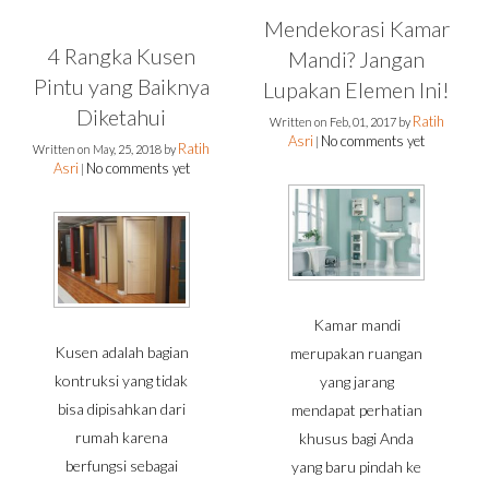
Mendekorasi Kamar
4 Rangka Kusen
Mandi? Jangan
Pintu yang Baiknya
Lupakan Elemen Ini!
Diketahui
Ratih
Written on
Feb, 01, 2017
by
Asri
No comments yet
|
Ratih
Written on
May, 25, 2018
by
Asri
No comments yet
|
Kamar mandi
Kusen adalah bagian
merupakan ruangan
kontruksi yang tidak
yang jarang
bisa dipisahkan dari
mendapat perhatian
rumah karena
khusus bagi Anda
berfungsi sebagai
yang baru pindah ke