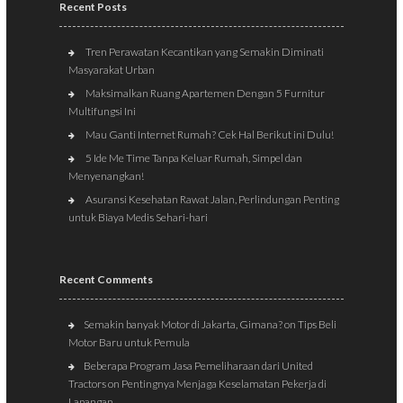
Recent Posts
Tren Perawatan Kecantikan yang Semakin Diminati
Masyarakat Urban
Maksimalkan Ruang Apartemen Dengan 5 Furnitur
Multifungsi Ini
Mau Ganti Internet Rumah? Cek Hal Berikut ini Dulu!
5 Ide Me Time Tanpa Keluar Rumah, Simpel dan
Menyenangkan!
Asuransi Kesehatan Rawat Jalan, Perlindungan Penting
untuk Biaya Medis Sehari-hari
Recent Comments
Semakin banyak Motor di Jakarta, Gimana?
on
Tips Beli
Motor Baru untuk Pemula
Beberapa Program Jasa Pemeliharaan dari United
Tractors
on
Pentingnya Menjaga Keselamatan Pekerja di
Lapangan