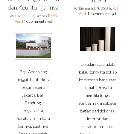
dan Keuntungannya
Ratih
Written on
Jul, 28, 2016
by
Asri
No comments yet
|
Ratih
Written on
Jul, 29, 2016
by
Asri
No comments yet
|
Disadari atau tidak,
Bagi Anda yang
kalau ternyata setiap
tinggal di kota-kota
komponen bangunan
besar seperti
rumah ternyata
Jakarta, Bali,
memiliki fungsi
Bandung,
ganda? Yakni sebagai
Yogyakarta,
bagian dari dekorasi
Surabaya dan kota
interior dan
lainnya, pastinya
eksterior rumah.
Anda akan selalu