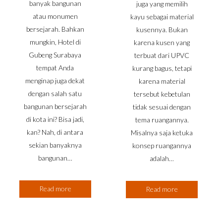
banyak bangunan
juga yang memilih
atau monumen
kayu sebagai material
bersejarah. Bahkan
kusennya. Bukan
mungkin, Hotel di
karena kusen yang
Gubeng Surabaya
terbuat dari UPVC
tempat Anda
kurang bagus, tetapi
menginap juga dekat
karena material
dengan salah satu
tersebut kebetulan
bangunan bersejarah
tidak sesuai dengan
di kota ini? Bisa jadi,
tema ruangannya.
kan? Nah, di antara
Misalnya saja ketuka
sekian banyaknya
konsep ruangannya
bangunan…
adalah…
Read more
Read more