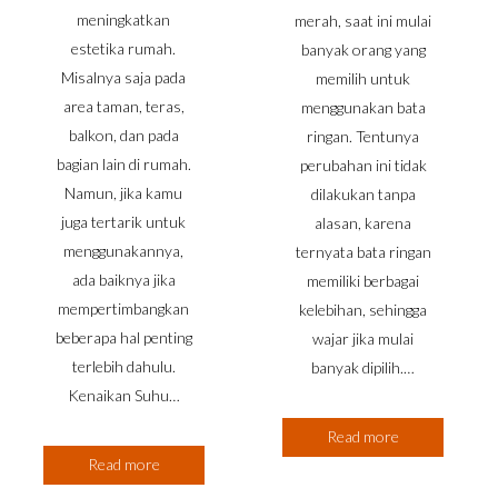
meningkatkan
merah, saat ini mulai
estetika rumah.
banyak orang yang
Misalnya saja pada
memilih untuk
area taman, teras,
menggunakan bata
balkon, dan pada
ringan. Tentunya
bagian lain di rumah.
perubahan ini tidak
Namun, jika kamu
dilakukan tanpa
juga tertarik untuk
alasan, karena
menggunakannya,
ternyata bata ringan
ada baiknya jika
memiliki berbagai
mempertimbangkan
kelebihan, sehingga
beberapa hal penting
wajar jika mulai
terlebih dahulu.
banyak dipilih.…
Kenaikan Suhu…
Read more
Read more