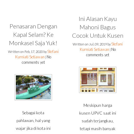
Ini Alasan Kayu
Penasaran Dengan
Mahoni Bagus
Kapal Selam? Ke
Cocok Untuk Kusen
Monkasel Saja Yuk!
Stefani
Written on
Jul, 09, 2019
by
Kurniati Setiawan
No
|
Stefani
Written on
Feb, 17, 2020
by
comments yet
Kurniati Setiawan
No
|
comments yet
Meskipun harga
Sebagai kota
kusen UPVC saat ini
pahlawan, hal yang
sudah terjangkau,
wajar jika di kota ini
tetapi masih banyak