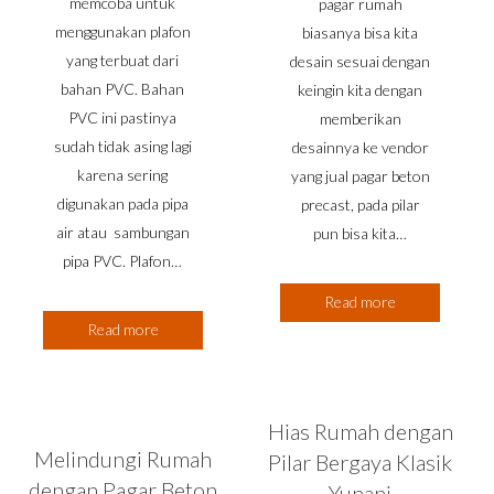
memcoba untuk
pagar rumah
menggunakan plafon
biasanya bisa kita
yang terbuat dari
desain sesuai dengan
bahan PVC. Bahan
keingin kita dengan
PVC ini pastinya
memberikan
sudah tidak asing lagi
desainnya ke vendor
karena sering
yang jual pagar beton
digunakan pada pipa
precast, pada pilar
air atau sambungan
pun bisa kita…
pipa PVC. Plafon…
Read more
Read more
Hias Rumah dengan
Melindungi Rumah
Pilar Bergaya Klasik
dengan Pagar Beton
Yunani