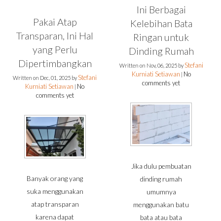
Ini Berbagai
Pakai Atap
Kelebihan Bata
Transparan, Ini Hal
Ringan untuk
yang Perlu
Dinding Rumah
Dipertimbangkan
Stefani
Written on
Nov, 06, 2025
by
Kurniati Setiawan
No
|
Stefani
Written on
Dec, 01, 2025
by
comments yet
Kurniati Setiawan
No
|
comments yet
Jika dulu pembuatan
Banyak orang yang
dinding rumah
suka menggunakan
umumnya
atap transparan
menggunakan batu
karena dapat
bata atau bata