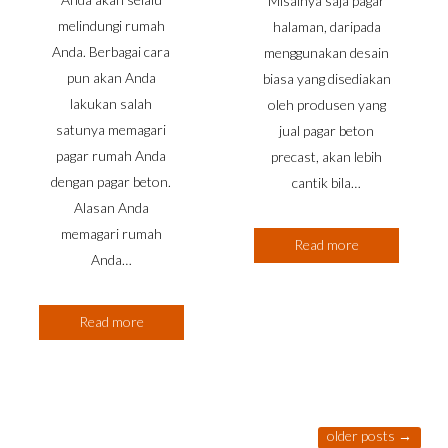
Misalnya saja pagar
melindungi rumah
halaman, daripada
Anda. Berbagai cara
menggunakan desain
pun akan Anda
biasa yang disediakan
lakukan salah
oleh produsen yang
satunya memagari
jual pagar beton
pagar rumah Anda
precast, akan lebih
dengan pagar beton.
cantik bila…
Alasan Anda
memagari rumah
Read more
Anda…
Read more
older posts
→