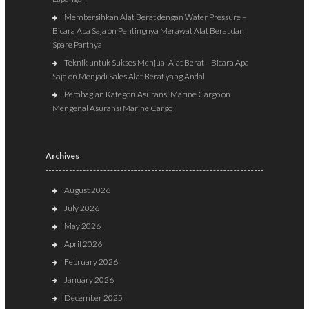
Membersihkan Alat Berat dengan Water Pressure –
Bicara Apa Saja
on
Pentingnya Merawat Alat Berat dan
Spare Partnya
Teknik untuk Sukses Menjual Alat Berat – Bicara Apa
Saja
on
Menjadi Sales Alat Berat yang Andal
Pembagian Kategori Asuransi Marine Cargo
on
Mengenal Asuransi Marine Cargo
Archives
August 2026
July 2026
May 2026
April 2026
February 2026
January 2026
December 2025