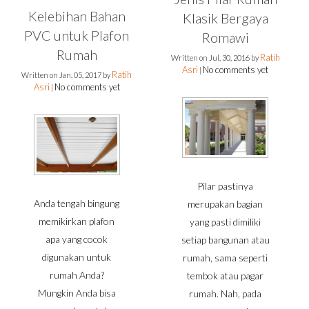
Kelebihan Bahan
Klasik Bergaya
PVC untuk Plafon
Romawi
Rumah
Ratih
Written on
Jul, 30, 2016
by
Asri
No comments yet
|
Ratih
Written on
Jan, 05, 2017
by
Asri
No comments yet
|
Pilar pastinya
Anda tengah bingung
merupakan bagian
memikirkan plafon
yang pasti dimiliki
apa yang cocok
setiap bangunan atau
digunakan untuk
rumah, sama seperti
rumah Anda?
tembok atau pagar
Mungkin Anda bisa
rumah. Nah, pada