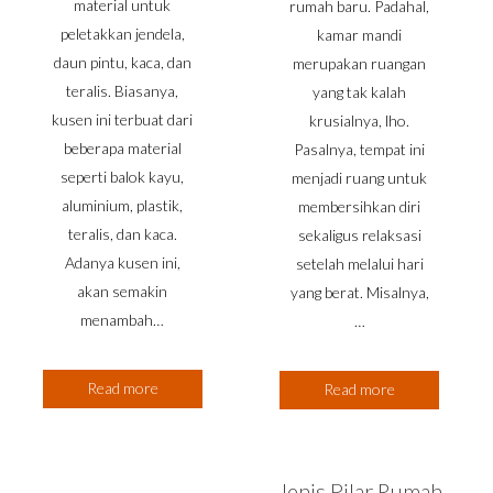
material untuk
rumah baru. Padahal,
peletakkan jendela,
kamar mandi
daun pintu, kaca, dan
merupakan ruangan
teralis. Biasanya,
yang tak kalah
kusen ini terbuat dari
krusialnya, lho.
beberapa material
Pasalnya, tempat ini
seperti balok kayu,
menjadi ruang untuk
aluminium, plastik,
membersihkan diri
teralis, dan kaca.
sekaligus relaksasi
Adanya kusen ini,
setelah melalui hari
akan semakin
yang berat. Misalnya,
menambah…
…
Read more
Read more
Jenis Pilar Rumah