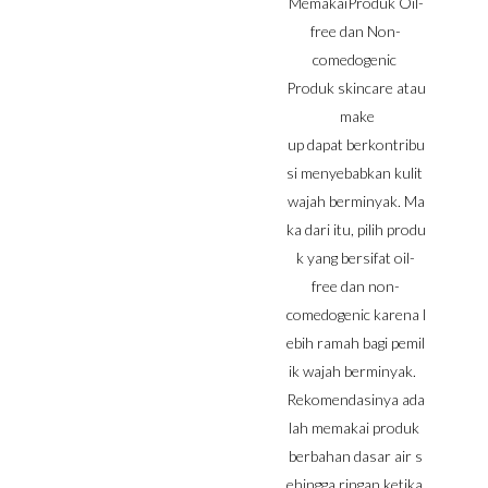
MemakaiProduk Oil-
free dan Non-
comedogenic
Produk skincare atau
make
up dapat berkontribu
si menyebabkan kulit
wajah berminyak. Ma
ka dari itu, pilih produ
k yang bersifat oil-
free dan non-
comedogenic karena l
ebih ramah bagi pemil
ik wajah berminyak.
Rekomendasinya ada
lah memakai produk
berbahan dasar air s
ehingga ringan ketika