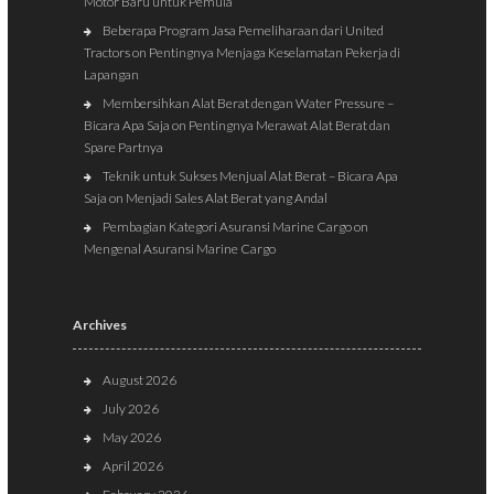
Motor Baru untuk Pemula
Beberapa Program Jasa Pemeliharaan dari United
Tractors
on
Pentingnya Menjaga Keselamatan Pekerja di
Lapangan
Membersihkan Alat Berat dengan Water Pressure –
Bicara Apa Saja
on
Pentingnya Merawat Alat Berat dan
Spare Partnya
Teknik untuk Sukses Menjual Alat Berat – Bicara Apa
Saja
on
Menjadi Sales Alat Berat yang Andal
Pembagian Kategori Asuransi Marine Cargo
on
Mengenal Asuransi Marine Cargo
Archives
August 2026
July 2026
May 2026
April 2026