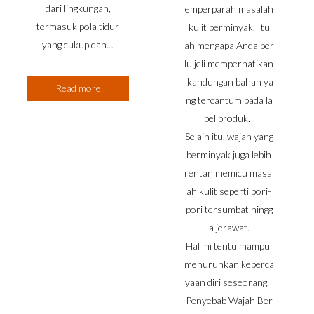
dari lingkungan,
emperparah masalah
termasuk pola tidur
kulit berminyak. Itul
yang cukup dan…
ah mengapa Anda per
lu jeli memperhatikan
kandungan bahan ya
Read more
ng tercantum pada la
bel produk.
Selain itu, wajah yang
berminyak juga lebih
rentan memicu masal
ah kulit seperti pori-
pori tersumbat hingg
a jerawat.
Hal ini tentu mampu
menurunkan keperca
yaan diri seseorang.
Penyebab Wajah Ber