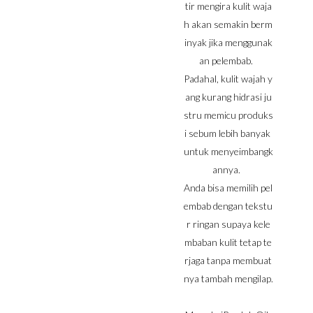
tir mengira kulit waja
h akan semakin berm
inyak jika menggunak
an pelembab.
Padahal, kulit wajah y
ang kurang hidrasi ju
stru memicu produks
i sebum lebih banyak
untuk menyeimbangk
annya.
Anda bisa memilih pel
embab dengan tekstu
r ringan supaya kele
mbaban kulit tetap te
rjaga tanpa membuat
nya tambah mengilap.