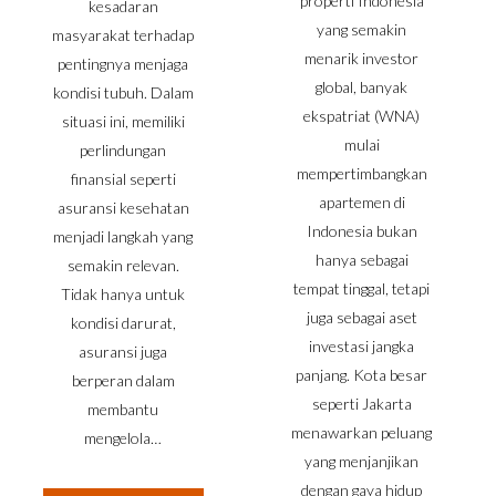
properti Indonesia
kesadaran
yang semakin
masyarakat terhadap
menarik investor
pentingnya menjaga
global, banyak
kondisi tubuh. Dalam
ekspatriat (WNA)
situasi ini, memiliki
mulai
perlindungan
mempertimbangkan
finansial seperti
apartemen di
asuransi kesehatan
Indonesia bukan
menjadi langkah yang
hanya sebagai
semakin relevan.
tempat tinggal, tetapi
Tidak hanya untuk
juga sebagai aset
kondisi darurat,
investasi jangka
asuransi juga
panjang. Kota besar
berperan dalam
seperti Jakarta
membantu
menawarkan peluang
mengelola…
yang menjanjikan
dengan gaya hidup