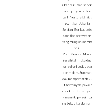
ukan di rumah sendir
i atau pergi ke ahli se
perti Nurtura klinik k
ecantikan Jakarta
Selatan. Berikut bebe
rapa tips perawatan
yang mungkin memba
ntu.
RutinMencuci Muka
Bersihkah muka dua
kali sehari setiap pagi
dan malam. Supaya ti
dak memperparah ku
lit berminyak, pakai p
roduk pembersih yan
g memiliki pH seimba
ng, bebas kandungan