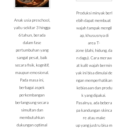
Produksi minyak berl
Anak usia preschool,
ebih dapat membuat
yaitu sekitar 3 hingga
wajah tampak mengil
6 tahun, berada
ap, khususnya di
dalam fase
area T-
pertumbuhan yang
zone (dahi, hidung, da
sangat pesat, baik
n dagu). Cara meraw
secara fisik, kognitif,
at kulit wajah bermin
maupun emosional.
yak ini bisa dimulai de
Pada masa ini,
ngan memperhatikan
berbagai aspek
kebiasaan dan produ
perkembangan
k yang dipakai.
berlangsung secara
Pasalnya, ada bebera
simultan dan
pa kandungan skinca
membutuhkan
re atau make
dukungan optimal
up yang justru bisa m