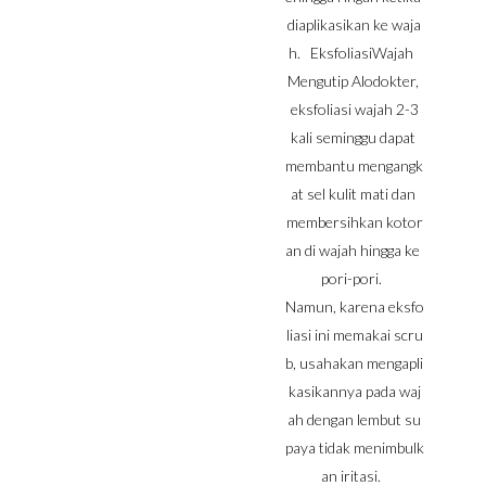
diaplikasikan ke waja
h. EksfoliasiWajah
Mengutip Alodokter,
eksfoliasi wajah 2-3
kali seminggu dapat
membantu mengangk
at sel kulit mati dan
membersihkan kotor
an di wajah hingga ke
pori-pori.
Namun, karena eksfo
liasi ini memakai scru
b, usahakan mengapli
kasikannya pada waj
ah dengan lembut su
paya tidak menimbulk
an iritasi.