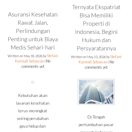
Ternyata Ekspatriat
Asuransi Kesehatan
Bisa Memiliki
Rawat Jalan,
Properti di
Perlindungan
Indonesia, Begini
Penting untuk Biaya
Hukum dan
Medis Sehari-hari
Persyaratannya
Stefani
Written on
May, 18, 2026
by
Stefani
Written on
May, 13, 2026
by
Kurniati Setiawan
No
|
Kurniati Setiawan
No
|
comments yet
comments yet
Kebutuhan akan
layanan kesehatan
terus meningkat
Di Tengah
seiring perubahan
pertumbuhan pasar
gaya hidup dan