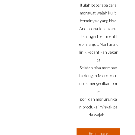
Itulah beberapa cara
merawat wajah kulit
berminyak yang bisa
Anda coba terapkan.
Jika ingin treatment l
ebih lanjut, Nurtura k
linik kecantikan Jakar
ta
Selatan bisa memban
tu dengan Microtox u
ntuk mengecilkan por
i-
pori dan menurunka
n produksi minyak pa
da wajah.
Read more