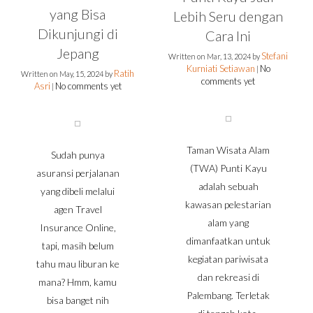
yang Bisa
Lebih Seru dengan
Dikunjungi di
Cara Ini
Jepang
Stefani
Written on
Mar, 13, 2024
by
Kurniati Setiawan
No
|
Ratih
Written on
May, 15, 2024
by
comments yet
Asri
No comments yet
|
Taman Wisata Alam
Sudah punya
(TWA) Punti Kayu
asuransi perjalanan
adalah sebuah
yang dibeli melalui
kawasan pelestarian
agen Travel
alam yang
Insurance Online,
dimanfaatkan untuk
tapi, masih belum
kegiatan pariwisata
tahu mau liburan ke
dan rekreasi di
mana? Hmm, kamu
Palembang. Terletak
bisa banget nih