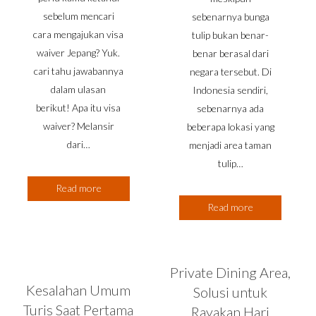
sebelum mencari
sebenarnya bunga
cara mengajukan visa
tulip bukan benar-
waiver Jepang? Yuk.
benar berasal dari
cari tahu jawabannya
negara tersebut. Di
dalam ulasan
Indonesia sendiri,
berikut! Apa itu visa
sebenarnya ada
waiver? Melansir
beberapa lokasi yang
dari…
menjadi area taman
tulip…
Read more
Read more
Private Dining Area,
Kesalahan Umum
Solusi untuk
Turis Saat Pertama
Rayakan Hari