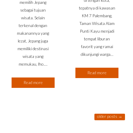
di tengah kota,
memilih Jepang
tepatnya di kawasan
sebagai tujuan
KM 7 Palembang,
wisata. Selain
Taman Wisata Alam
terkenal dengan
Punti Kayu menjadi
makanannya yang
tempat liburan
lezat, Jepang juga
favorit yang ramai
memiliki destinasi
dikunjungi warga…
wisata yang
memukau, lho.…
Read more
Read more
older posts
→