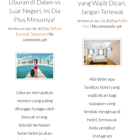
Liburan di Dalam vs
yang Wajib Dicari,
Luar Negeri, Ini Dia
Jangan Terlewat
Plus Minusnya!
Ratih
Written on
Jan, 13, 2025
by
Asri
No comments yet
|
Stefani
Written on
Mar, 08, 2025
by
Kurniati Setiawan
No
|
comments yet
Ada beberapa
fasilitas hotel yang
Liburan merupakan
wajib dicari bagi
momen yang paling
siapapun yang
ditunggu-tunggu oleh
hendak menginap di
banyak orang.
hotel, termasuk
Setelah berbulan-
Anda pengikut
bulan bekerja atau
Instagram