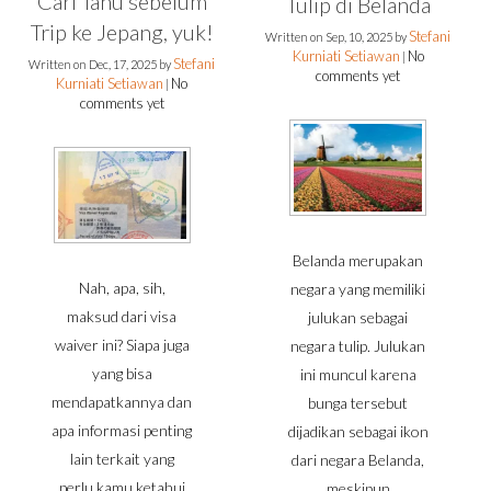
Cari Tahu sebelum
Tulip di Belanda
Trip ke Jepang, yuk!
Stefani
Written on
Sep, 10, 2025
by
Kurniati Setiawan
No
|
Stefani
Written on
Dec, 17, 2025
by
comments yet
Kurniati Setiawan
No
|
comments yet
Belanda merupakan
Nah, apa, sih,
negara yang memiliki
maksud dari visa
julukan sebagai
waiver ini? Siapa juga
negara tulip. Julukan
yang bisa
ini muncul karena
mendapatkannya dan
bunga tersebut
apa informasi penting
dijadikan sebagai ikon
lain terkait yang
dari negara Belanda,
perlu kamu ketahui
meskipun