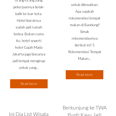
orang-orang yang
untuk dilewatkan.
pekerjaannya bolak-
Apa sajakah
balik ke luar kota.
rekomendasi tempat
Hotel ibaratnya
makan di Bandung?
sudah jadi rumah
Simak
kedua. Bukan cuma
rekomendasinya
itu, hotel seperti
berikut ini! 5
hotel Gajah Mada
Rekomendasi Tempat
Jakarta juga biasanya
Makan…
jadi tempat menginap
untuk yang…
Read more
Read more
Berkunjung ke TWA
Ini Dia List Wisata
Punti Kayu Jadi