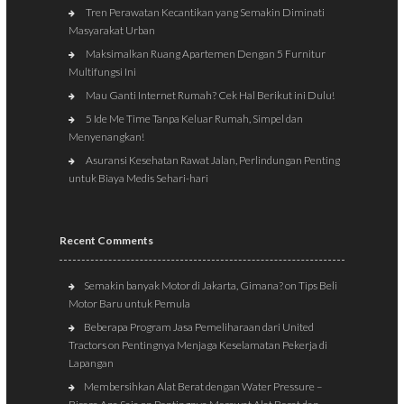
Tren Perawatan Kecantikan yang Semakin Diminati
Masyarakat Urban
Maksimalkan Ruang Apartemen Dengan 5 Furnitur
Multifungsi Ini
Mau Ganti Internet Rumah? Cek Hal Berikut ini Dulu!
5 Ide Me Time Tanpa Keluar Rumah, Simpel dan
Menyenangkan!
Asuransi Kesehatan Rawat Jalan, Perlindungan Penting
untuk Biaya Medis Sehari-hari
Recent Comments
Semakin banyak Motor di Jakarta, Gimana?
on
Tips Beli
Motor Baru untuk Pemula
Beberapa Program Jasa Pemeliharaan dari United
Tractors
on
Pentingnya Menjaga Keselamatan Pekerja di
Lapangan
Membersihkan Alat Berat dengan Water Pressure –