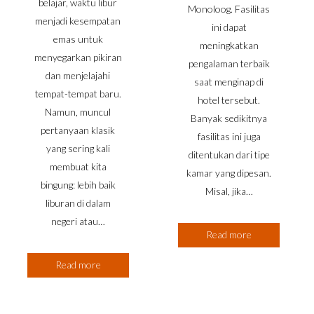
belajar, waktu libur
Monoloog. Fasilitas
menjadi kesempatan
ini dapat
emas untuk
meningkatkan
menyegarkan pikiran
pengalaman terbaik
dan menjelajahi
saat menginap di
tempat-tempat baru.
hotel tersebut.
Namun, muncul
Banyak sedikitnya
pertanyaan klasik
fasilitas ini juga
yang sering kali
ditentukan dari tipe
membuat kita
kamar yang dipesan.
bingung: lebih baik
Misal, jika…
liburan di dalam
negeri atau…
Read more
Read more