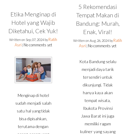
5 Rekomendasi
Etika Menginap di
Tempat Makan di
Hotel yang Wajib
Bandung: Murah,
Diketahui, Cek Yuk!
Enak, Viral!
Ratih
Written on
Sep, 07, 2024
by
Ratih
Written on
Aug, 26, 2024
by
Asri
No comments yet
|
Asri
No comments yet
|
Kota Bandung selalu
menjadi daya tarik
tersendiri untuk
dikunjungi. Tidak
hanya kaya akan
Menginap di hotel
tempat wisata,
sudah menjadi salah
Ibukota Provinsi
satu hal yang tidak
Jawa Barat ini juga
bisa dipisahkan,
memiliki ragam
terutama dengan
kuliner yang sayang