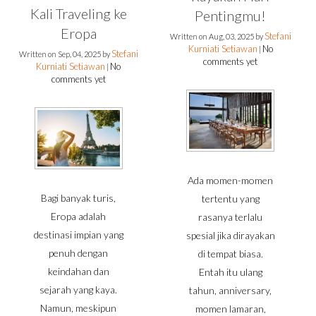
Kali Traveling ke
Pentingmu!
Eropa
Stefani
Written on
Aug, 03, 2025
by
Kurniati Setiawan
No
|
Stefani
Written on
Sep, 04, 2025
by
comments yet
Kurniati Setiawan
No
|
comments yet
Ada momen-momen
Bagi banyak turis,
tertentu yang
Eropa adalah
rasanya terlalu
destinasi impian yang
spesial jika dirayakan
penuh dengan
di tempat biasa.
keindahan dan
Entah itu ulang
sejarah yang kaya.
tahun, anniversary,
Namun, meskipun
momen lamaran,