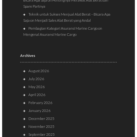
Bicara Apa Saja
on
Pentingnya Merawat Alat Berat dan
Spare Partnya
Teknik untuk Sukses Menjual Alat Berat – Bicara Apa
Saja
on
Menjadi Sales Alat Berat yang Andal
Pembagian Kategori Asuransi Marine Cargo
on
Mengenal Asuransi Marine Cargo
Archives
August 2026
July 2026
May 2026
April 2026
February 2026
January 2026
December 2025
November 2025
September 2025