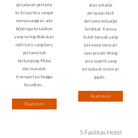
perjalanan pertama
atau sekadar
ke Eropa bisa sangat
perayaan kecil
menyenangkan, ada
bersama keluarga
beberapa kesalahan
terdekat. Karena
yang sering dilakukan
itulah banyak yang
oleh turis yang baru
kini mulai mencari
pertama kali
opsi private dining
berkunjung. Mulai
area seperti yang
dari masalah
tersedia di restoran
transportasi hingga
gajah…
kesulitan…
Read more
Read more
5 Fasilitas Hotel