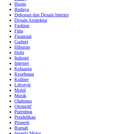
Bisnis
Budaya
Dekorasi dan Desain Interior
Desain Arsitektur
Fashion
Film
Finansial
Gadget
Hiburan
Hobi
Industri
Internet
Keluarga
Kesehatan
Kuliner
Lifestyle
Mobil
Musik
Olahraga
Otomotif
Parenting
Pendidikan
Properti
Rumah
Sepeda Motor