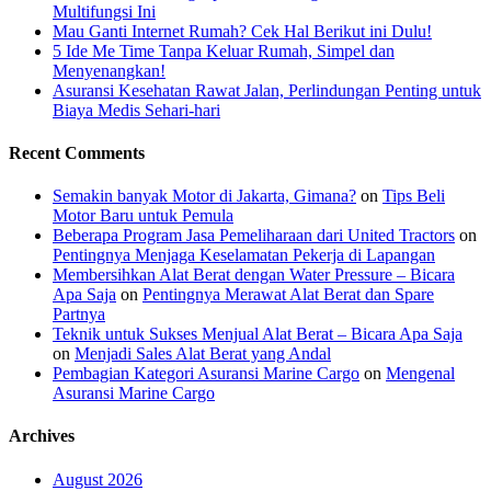
Multifungsi Ini
Mau Ganti Internet Rumah? Cek Hal Berikut ini Dulu!
5 Ide Me Time Tanpa Keluar Rumah, Simpel dan
Menyenangkan!
Asuransi Kesehatan Rawat Jalan, Perlindungan Penting untuk
Biaya Medis Sehari-hari
Recent Comments
Semakin banyak Motor di Jakarta, Gimana?
on
Tips Beli
Motor Baru untuk Pemula
Beberapa Program Jasa Pemeliharaan dari United Tractors
on
Pentingnya Menjaga Keselamatan Pekerja di Lapangan
Membersihkan Alat Berat dengan Water Pressure – Bicara
Apa Saja
on
Pentingnya Merawat Alat Berat dan Spare
Partnya
Teknik untuk Sukses Menjual Alat Berat – Bicara Apa Saja
on
Menjadi Sales Alat Berat yang Andal
Pembagian Kategori Asuransi Marine Cargo
on
Mengenal
Asuransi Marine Cargo
Archives
August 2026