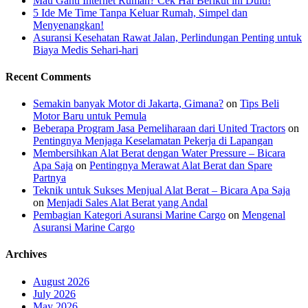
Mau Ganti Internet Rumah? Cek Hal Berikut ini Dulu!
5 Ide Me Time Tanpa Keluar Rumah, Simpel dan
Menyenangkan!
Asuransi Kesehatan Rawat Jalan, Perlindungan Penting untuk
Biaya Medis Sehari-hari
Recent Comments
Semakin banyak Motor di Jakarta, Gimana?
on
Tips Beli
Motor Baru untuk Pemula
Beberapa Program Jasa Pemeliharaan dari United Tractors
on
Pentingnya Menjaga Keselamatan Pekerja di Lapangan
Membersihkan Alat Berat dengan Water Pressure – Bicara
Apa Saja
on
Pentingnya Merawat Alat Berat dan Spare
Partnya
Teknik untuk Sukses Menjual Alat Berat – Bicara Apa Saja
on
Menjadi Sales Alat Berat yang Andal
Pembagian Kategori Asuransi Marine Cargo
on
Mengenal
Asuransi Marine Cargo
Archives
August 2026
July 2026
May 2026