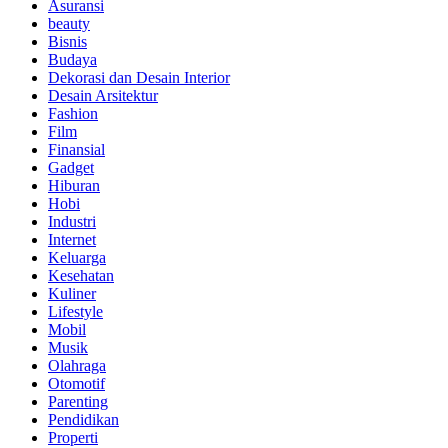
Asuransi
beauty
Bisnis
Budaya
Dekorasi dan Desain Interior
Desain Arsitektur
Fashion
Film
Finansial
Gadget
Hiburan
Hobi
Industri
Internet
Keluarga
Kesehatan
Kuliner
Lifestyle
Mobil
Musik
Olahraga
Otomotif
Parenting
Pendidikan
Properti