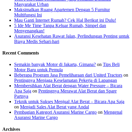
Masyarakat Urban
Maksimalkan Ruang Apartemen Dengan 5 Furnitur
Multifungsi Ini
Mau Ganti Internet Rumah? Cek Hal Berikut ini Dulu!
5 Ide Me Time Tanpa Keluar Rumah, Simpel dan
Menyenangkan!
Asuransi Kesehatan Rawat Jalan, Perlindungan Penting untuk
Biaya Medis Sehari-hari
Recent Comments
Semakin banyak Motor di Jakarta, Gimana?
on
Tips Beli
Motor Baru untuk Pemula
Beberapa Program Jasa Pemeliharaan dari United Tractors
on
Pentingnya Menjaga Keselamatan Pekerja di Lapangan
Membersihkan Alat Berat dengan Water Pressure – Bicara
Apa Saja
on
Pentingnya Merawat Alat Berat dan Spare
Partnya
Teknik untuk Sukses Menjual Alat Berat – Bicara Apa Saja
on
Menjadi Sales Alat Berat yang Andal
Pembagian Kategori Asuransi Marine Cargo
on
Mengenal
Asuransi Marine Cargo
Archives