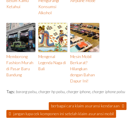
Belum Kamu
Mengurangi
Airplane Mode
Ketahui
Konsumsi
Alkohol
Memborong
Mengenal
Mesin Mobil
Fashion Murah
Legenda Naga di
Berkarat?
di Pasar Baru
Bali
Hilangkan
Bandung
dengan Bahan
Dapur Ini!
Tags:
barang palsu
,
charger hp palsu
,
charger iphone
,
charger iphone palsu
berbagai cara klaim asuransi kendaraan
jangan lupa cek komponen ini setelah klaim asuransi mobil