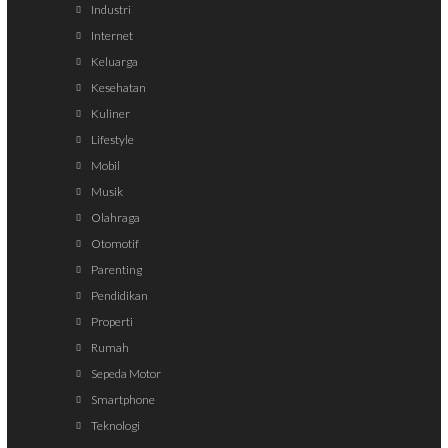
Industri
Internet
Keluarga
Kesehatan
Kuliner
Lifestyle
Mobil
Musik
Olahraga
Otomotif
Parenting
Pendidikan
Properti
Rumah
Sepeda Motor
Smartphone
Teknologi