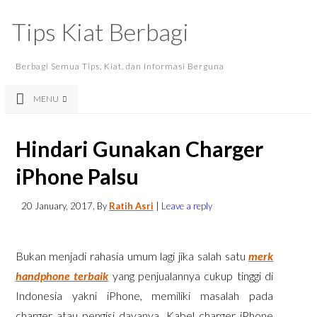
Tips Kiat Berbagi
Berbagi Semua Tips, Kiat, dan Informasi Berguna
MENU
Hindari Gunakan Charger
iPhone Palsu
20 January, 2017
, By
Ratih Asri
|
Leave a reply
Bukan menjadi rahasia umum lagi jika salah satu
merk
handphone terbaik
yang penjualannya cukup tinggi di
Indonesia yakni iPhone, memiliki masalah pada
charger atau pengisi dayanya. Kabel charger iPhone