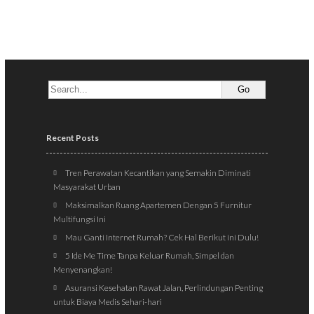
Recent Posts
Tren Perawatan Kecantikan yang Semakin Diminati
Masyarakat Urban
Maksimalkan Ruang Apartemen Dengan 5 Furnitur
Multifungsi Ini
Mau Ganti Internet Rumah? Cek Hal Berikut ini Dulu!
5 Ide Me Time Tanpa Keluar Rumah, Simpel dan
Menyenangkan!
Asuransi Kesehatan Rawat Jalan, Perlindungan Penting
untuk Biaya Medis Sehari-hari