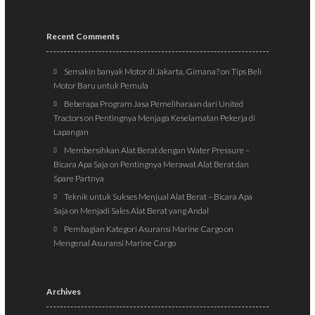
Recent Comments
Semakin banyak Motor di Jakarta, Gimana?
on
Tips Beli
Motor Baru untuk Pemula
Beberapa Program Jasa Pemeliharaan dari United
Tractors
on
Pentingnya Menjaga Keselamatan Pekerja di
Lapangan
Membersihkan Alat Berat dengan Water Pressure –
Bicara Apa Saja
on
Pentingnya Merawat Alat Berat dan
Spare Partnya
Teknik untuk Sukses Menjual Alat Berat – Bicara Apa
Saja
on
Menjadi Sales Alat Berat yang Andal
Pembagian Kategori Asuransi Marine Cargo
on
Mengenal Asuransi Marine Cargo
Archives