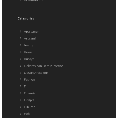
November 2015
Categories
Apartemen
Asuransi
beauty
Bisnis
Budaya
Dekorasi dan Desain Interior
Desain Arsitektur
Fashion
Film
Finansial
Gadget
Hiburan
Hobi