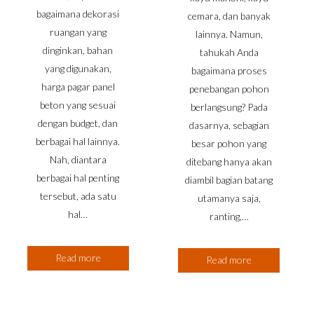
bagaimana dekorasi
cemara, dan banyak
ruangan yang
lainnya. Namun,
dinginkan, bahan
tahukah Anda
yang digunakan,
bagaimana proses
harga pagar panel
penebangan pohon
beton yang sesuai
berlangsung? Pada
dengan budget, dan
dasarnya, sebagian
berbagai hal lainnya.
besar pohon yang
Nah, diantara
ditebang hanya akan
berbagai hal penting
diambil bagian batang
tersebut, ada satu
utamanya saja,
hal…
ranting,…
Read more
Read more