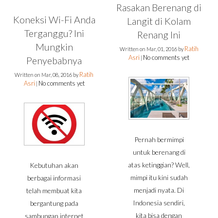
Rasakan Berenang di
Koneksi Wi-Fi Anda
Langit di Kolam
Terganggu? Ini
Renang Ini
Mungkin
Ratih
Written on
Mar, 01, 2016
by
Asri
No comments yet
Penyebabnya
|
Ratih
Written on
Mar, 08, 2016
by
Asri
No comments yet
|
Pernah bermimpi
untuk berenang di
atas ketinggian? Well,
Kebutuhan akan
mimpi itu kini sudah
berbagai informasi
menjadi nyata. Di
telah membuat kita
Indonesia sendiri,
bergantung pada
kita bisa dengan
sambungan internet