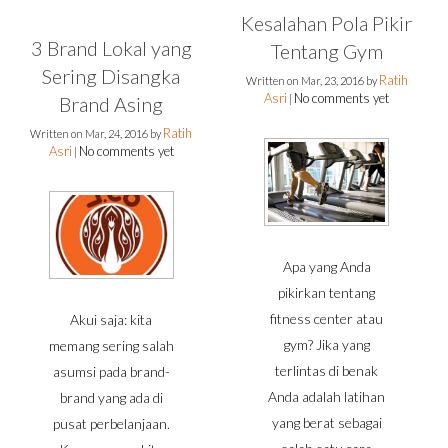
Kesalahan Pola Pikir
3 Brand Lokal yang
Tentang Gym
Sering Disangka
Ratih
Written on
Mar, 23, 2016
by
Asri
No comments yet
Brand Asing
|
Ratih
Written on
Mar, 24, 2016
by
Asri
No comments yet
|
Apa yang Anda
pikirkan tentang
fitness center atau
Akui saja: kita
gym? Jika yang
memang sering salah
terlintas di benak
asumsi pada brand-
Anda adalah latihan
brand yang ada di
yang berat sebagai
pusat perbelanjaan.