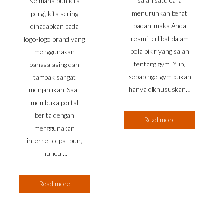
salah satu cara
Ke mana pun kita
menurunkan berat
pergi, kita sering
badan, maka Anda
dihadapkan pada
resmi terlibat dalam
logo-logo brand yang
pola pikir yang salah
menggunakan
tentang gym. Yup,
bahasa asing dan
sebab nge-gym bukan
tampak sangat
hanya dikhususkan…
menjanjikan. Saat
membuka portal
berita dengan
Read more
menggunakan
internet cepat pun,
muncul…
Read more