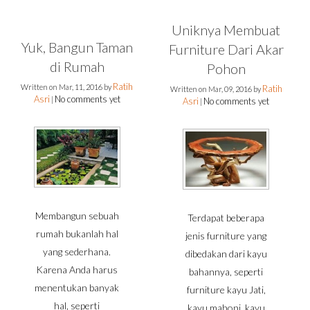
Uniknya Membuat
Yuk, Bangun Taman
Furniture Dari Akar
di Rumah
Pohon
Ratih
Written on
Mar, 11, 2016
by
Ratih
Written on
Mar, 09, 2016
by
Asri
No comments yet
|
Asri
No comments yet
|
Membangun sebuah
Terdapat beberapa
rumah bukanlah hal
jenis furniture yang
yang sederhana.
dibedakan dari kayu
Karena Anda harus
bahannya, seperti
menentukan banyak
furniture kayu Jati,
hal, seperti
kayu mahoni, kayu