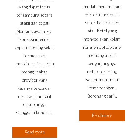
mudah menemukan
yang dapat terus
properti Indonesia
tersambung secara
seperti apartemen
stabil dan cepat.
atau hotel yang
Namun sayangnya,
menyediakan kolam
koneksi internet
renang rooftop yang
cepat ini sering sekali
memungkinkan
bermasalah,
pengunjungnya
meskipun kita sudah
untuk berenang
menggunakan
sambil menikmati
provider yang
pemandangan.
katanya bagus dan
Berenang dari…
menawarkan tarif
cukup tinggi.
Gangguan koneksi…
Read more
Read more