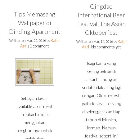
Qingdao
Tips Memasang
International Beer
Wallpaper di
Festival, The Asian
Dinding Apartment
Oktoberfest
Ratih
Written on
Mar, 22, 2016
by
Ratih
Written on
Mar, 14, 2016
by
Asri
1 comment
|
Asri
No comments yet
|
Bagi kamu yang
sering beli bir di
Jakarta, mungkin
sudah tidak asing lagi
dengan Oktoberfest,
Sebagian besar
yaitu festival bir yang
available apartment
diselenggarakan tiap
in Jakarta tidak
tahun di Munich,
mengijinkan
Jerman. Namun,
penghuninya untuk
festival seperti ini
melakukan