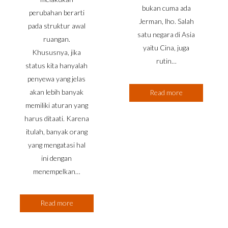
bukan cuma ada
perubahan berarti
Jerman, lho. Salah
pada struktur awal
satu negara di Asia
ruangan.
yaitu Cina, juga
Khususnya, jika
rutin…
status kita hanyalah
penyewa yang jelas
akan lebih banyak
Read more
memiliki aturan yang
harus ditaati. Karena
itulah, banyak orang
yang mengatasi hal
ini dengan
menempelkan…
Read more