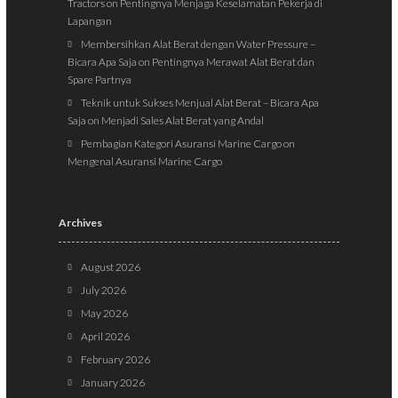
Tractors
on
Pentingnya Menjaga Keselamatan Pekerja di
Lapangan
Membersihkan Alat Berat dengan Water Pressure –
Bicara Apa Saja
on
Pentingnya Merawat Alat Berat dan
Spare Partnya
Teknik untuk Sukses Menjual Alat Berat – Bicara Apa
Saja
on
Menjadi Sales Alat Berat yang Andal
Pembagian Kategori Asuransi Marine Cargo
on
Mengenal Asuransi Marine Cargo
Archives
August 2026
July 2026
May 2026
April 2026
February 2026
January 2026