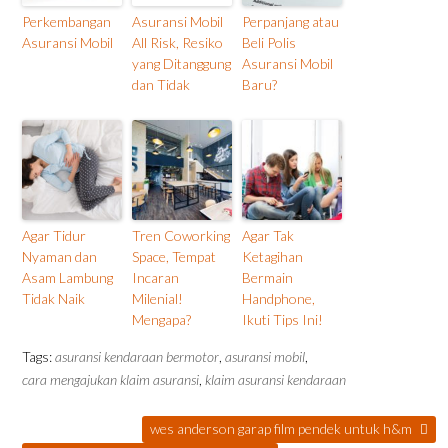
Perkembangan
Asuransi Mobil
Perpanjang atau
Asuransi Mobil
All Risk, Resiko
Beli Polis
yang Ditanggung
Asuransi Mobil
dan Tidak
Baru?
Agar Tidur
Tren Coworking
Agar Tak
Nyaman dan
Space, Tempat
Ketagihan
Asam Lambung
Incaran
Bermain
Tidak Naik
Milenial!
Handphone,
Mengapa?
Ikuti Tips Ini!
Tags:
asuransi kendaraan bermotor
,
asuransi mobil
,
cara mengajukan klaim asuransi
,
klaim asuransi kendaraan
wes anderson garap film pendek untuk h&m