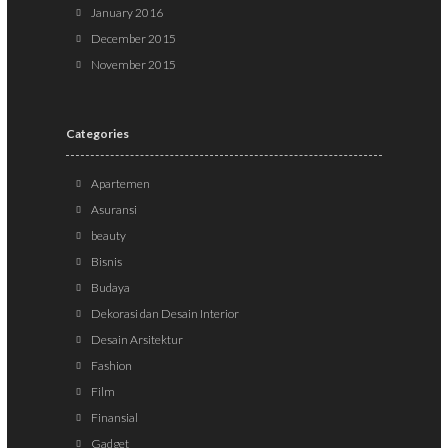
January 2016
December 2015
November 2015
Categories
Apartemen
Asuransi
beauty
Bisnis
Budaya
Dekorasi dan Desain Interior
Desain Arsitektur
Fashion
Film
Finansial
Gadget