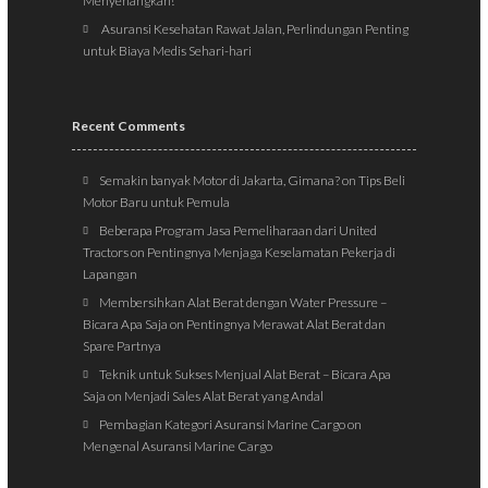
Menyenangkan!
Asuransi Kesehatan Rawat Jalan, Perlindungan Penting
untuk Biaya Medis Sehari-hari
Recent Comments
Semakin banyak Motor di Jakarta, Gimana?
on
Tips Beli
Motor Baru untuk Pemula
Beberapa Program Jasa Pemeliharaan dari United
Tractors
on
Pentingnya Menjaga Keselamatan Pekerja di
Lapangan
Membersihkan Alat Berat dengan Water Pressure –
Bicara Apa Saja
on
Pentingnya Merawat Alat Berat dan
Spare Partnya
Teknik untuk Sukses Menjual Alat Berat – Bicara Apa
Saja
on
Menjadi Sales Alat Berat yang Andal
Pembagian Kategori Asuransi Marine Cargo
on
Mengenal Asuransi Marine Cargo