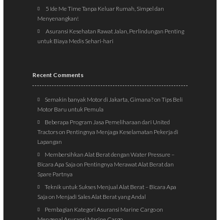
5 Ide Me Time Tanpa Keluar Rumah, Simpel dan
Menyenangkan!
Asuransi Kesehatan Rawat Jalan, Perlindungan Penting
untuk Biaya Medis Sehari-hari
Recent Comments
Semakin banyak Motor di Jakarta, Gimana?
on
Tips Beli
Motor Baru untuk Pemula
Beberapa Program Jasa Pemeliharaan dari United
Tractors
on
Pentingnya Menjaga Keselamatan Pekerja di
Lapangan
Membersihkan Alat Berat dengan Water Pressure –
Bicara Apa Saja
on
Pentingnya Merawat Alat Berat dan
Spare Partnya
Teknik untuk Sukses Menjual Alat Berat – Bicara Apa
Saja
on
Menjadi Sales Alat Berat yang Andal
Pembagian Kategori Asuransi Marine Cargo
on
Mengenal Asuransi Marine Cargo