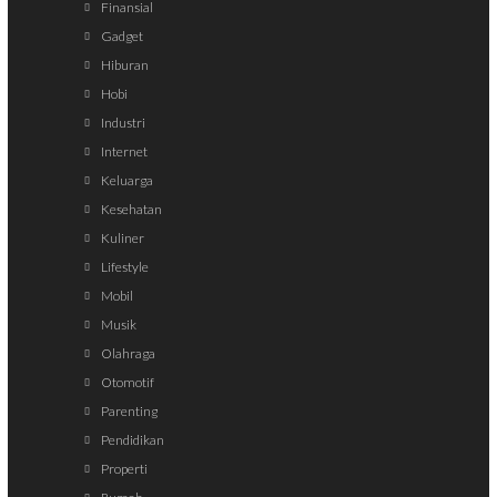
Finansial
Gadget
Hiburan
Hobi
Industri
Internet
Keluarga
Kesehatan
Kuliner
Lifestyle
Mobil
Musik
Olahraga
Otomotif
Parenting
Pendidikan
Properti