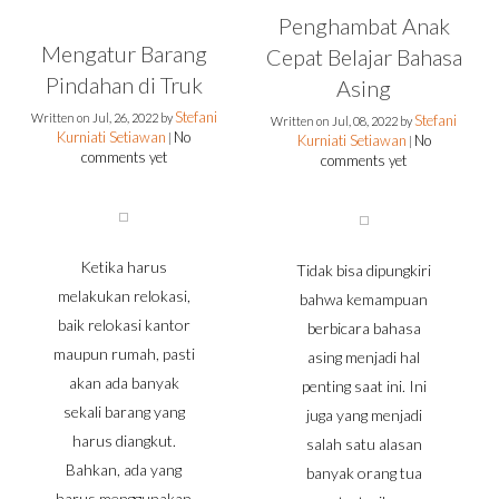
Penghambat Anak
Mengatur Barang
Cepat Belajar Bahasa
Pindahan di Truk
Asing
Stefani
Written on
Jul, 26, 2022
by
Stefani
Written on
Jul, 08, 2022
by
Kurniati Setiawan
No
|
Kurniati Setiawan
No
|
comments yet
comments yet
Ketika harus
Tidak bisa dipungkiri
melakukan relokasi,
bahwa kemampuan
baik relokasi kantor
berbicara bahasa
maupun rumah, pasti
asing menjadi hal
akan ada banyak
penting saat ini. Ini
sekali barang yang
juga yang menjadi
harus diangkut.
salah satu alasan
Bahkan, ada yang
banyak orang tua
harus menggunakan