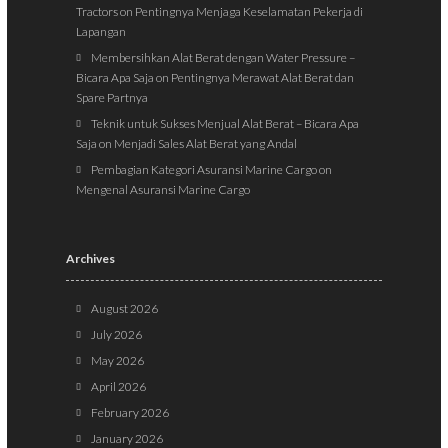
Tractors
on
Pentingnya Menjaga Keselamatan Pekerja di
Lapangan
Membersihkan Alat Berat dengan Water Pressure –
Bicara Apa Saja
on
Pentingnya Merawat Alat Berat dan
Spare Partnya
Teknik untuk Sukses Menjual Alat Berat – Bicara Apa
Saja
on
Menjadi Sales Alat Berat yang Andal
Pembagian Kategori Asuransi Marine Cargo
on
Mengenal Asuransi Marine Cargo
Archives
August 2026
July 2026
May 2026
April 2026
February 2026
January 2026