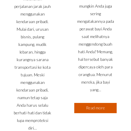
mungkin Anda juga
perjalanan jarak jauh
sering
menggunakan
mengatakannya pada
kendaraan pribadi.
perawat bayi Anda
Mulai dari, urusan
saat melihatnya
bisnis, pulang
menggendong buah
kampung, mudik
hati Anda? Memang,
lebaran, hingga
hal tersebut banyak
kurangnya sarana
dipercaya oleh para
transportasi ke kota
orangtua. Menurut
tujuan. Meski
mereka, jika bayi
menggunakan
yang…
kendaraan pribadi,
namun tetap saja
Anda harus selalu
Read more
berhati-hati dan tidak
lupa memproteksi
diri…