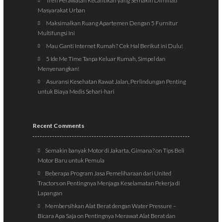
Tren Perawatan Kecantikan yang Semakin Diminati
Masyarakat Urban
Maksimalkan Ruang Apartemen Dengan 5 Furnitur
Multifungsi Ini
Mau Ganti Internet Rumah? Cek Hal Berikut ini Dulu!
5 Ide Me Time Tanpa Keluar Rumah, Simpel dan
Menyenangkan!
Asuransi Kesehatan Rawat Jalan, Perlindungan Penting
untuk Biaya Medis Sehari-hari
Recent Comments
Semakin banyak Motor di Jakarta, Gimana?
on
Tips Beli
Motor Baru untuk Pemula
Beberapa Program Jasa Pemeliharaan dari United
Tractors
on
Pentingnya Menjaga Keselamatan Pekerja di
Lapangan
Membersihkan Alat Berat dengan Water Pressure –
Bicara Apa Saja
on
Pentingnya Merawat Alat Berat dan