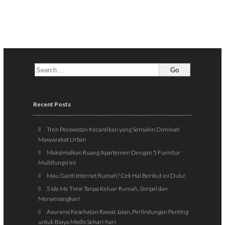
Recent Posts
Tren Perawatan Kecantikan yang Semakin Diminati
Masyarakat Urban
Maksimalkan Ruang Apartemen Dengan 5 Furnitur
Multifungsi Ini
Mau Ganti Internet Rumah? Cek Hal Berikut ini Dulu!
5 Ide Me Time Tanpa Keluar Rumah, Simpel dan
Menyenangkan!
Asuransi Kesehatan Rawat Jalan, Perlindungan Penting
untuk Biaya Medis Sehari-hari