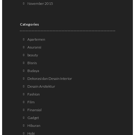
November 2015
Categories
Apartemen
Asuransi
beauty
Bisnis
Budaya
Dekorasi dan Desain Interior
Desain Arsitektur
Fashion
Film
Finansial
Gadget
Hiburan
Hobi