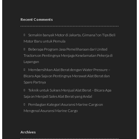
Recent Comments
Semakin banyak Motor di Jakarta, Gimana?
on
Tips Beli
Motor Baru untuk Pemula
Beberapa Program Jasa Pemeliharaan dari United
Tractors
on
Pentingnya Menjaga Keselamatan Pekerja di
Lapangan
Membersihkan Alat Berat dengan Water Pressure –
Bicara Apa Saja
on
Pentingnya Merawat Alat Berat dan
Spare Partnya
Teknik untuk Sukses Menjual Alat Berat – Bicara Apa
Saja
on
Menjadi Sales Alat Berat yang Andal
Pembagian Kategori Asuransi Marine Cargo
on
Mengenal Asuransi Marine Cargo
Archives