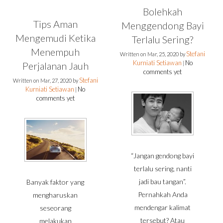
Bolehkah
Tips Aman
Menggendong Bayi
Mengemudi Ketika
Terlalu Sering?
Menempuh
Stefani
Written on
Mar, 25, 2020
by
Kurniati Setiawan
No
Perjalanan Jauh
|
comments yet
Stefani
Written on
Mar, 27, 2020
by
Kurniati Setiawan
No
|
comments yet
“Jangan gendong bayi
terlalu sering, nanti
jadi bau tangan”.
Banyak faktor yang
Pernahkah Anda
mengharuskan
mendengar kalimat
seseorang
tersebut? Atau
melakukan