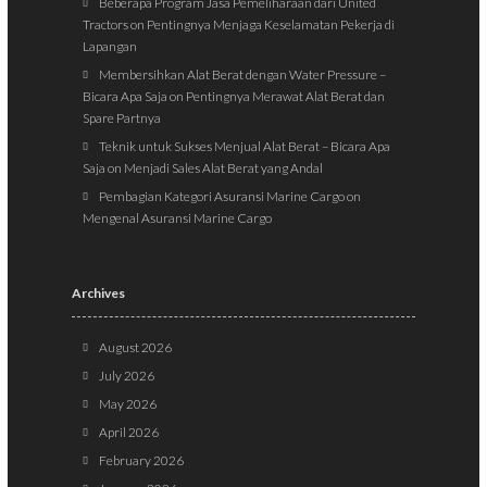
Beberapa Program Jasa Pemeliharaan dari United
Tractors
on
Pentingnya Menjaga Keselamatan Pekerja di
Lapangan
Membersihkan Alat Berat dengan Water Pressure –
Bicara Apa Saja
on
Pentingnya Merawat Alat Berat dan
Spare Partnya
Teknik untuk Sukses Menjual Alat Berat – Bicara Apa
Saja
on
Menjadi Sales Alat Berat yang Andal
Pembagian Kategori Asuransi Marine Cargo
on
Mengenal Asuransi Marine Cargo
Archives
August 2026
July 2026
May 2026
April 2026
February 2026