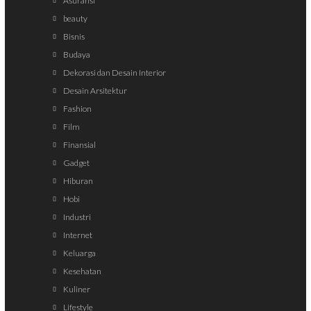
Asuransi
beauty
Bisnis
Budaya
Dekorasi dan Desain Interior
Desain Arsitektur
Fashion
Film
Finansial
Gadget
Hiburan
Hobi
Industri
Internet
Keluarga
Kesehatan
Kuliner
Lifestyle