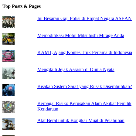
Top Posts & Pages
Ini Besaran Gaji Polisi di Empat Negara ASEAN
Memodifikasi Mobil Mitsubishi Mirage Anda
KAMT, Ajang Kontes Truk Pertama di Indonesia
Mengikuti Jejak Assasin di Dunia Nyata
Bisakah Sistem Saraf yang Rusak Disembuhkan?
Berbagai Risiko Kerusakan Alam Akibat Pemilik
Kendaraan
Alat Berat untuk Bongkar Muat di Pelabuhan