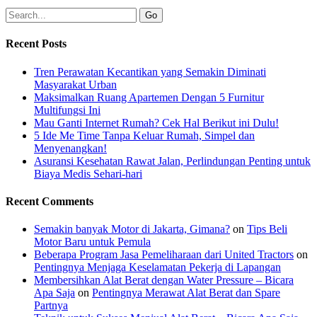
Recent Posts
Tren Perawatan Kecantikan yang Semakin Diminati
Masyarakat Urban
Maksimalkan Ruang Apartemen Dengan 5 Furnitur
Multifungsi Ini
Mau Ganti Internet Rumah? Cek Hal Berikut ini Dulu!
5 Ide Me Time Tanpa Keluar Rumah, Simpel dan
Menyenangkan!
Asuransi Kesehatan Rawat Jalan, Perlindungan Penting untuk
Biaya Medis Sehari-hari
Recent Comments
Semakin banyak Motor di Jakarta, Gimana?
on
Tips Beli
Motor Baru untuk Pemula
Beberapa Program Jasa Pemeliharaan dari United Tractors
on
Pentingnya Menjaga Keselamatan Pekerja di Lapangan
Membersihkan Alat Berat dengan Water Pressure – Bicara
Apa Saja
on
Pentingnya Merawat Alat Berat dan Spare
Partnya