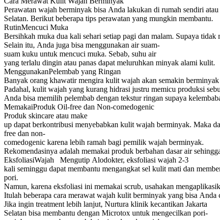
Cara Merawat Kulit Wajah Berminyak
Perawatan wajah berminyak bisa Anda lakukan di rumah sendiri atau pe
Selatan. Berikut beberapa tips perawatan yang mungkin membantu.
RutinMencuci Muka
Bersihkah muka dua kali sehari setiap pagi dan malam. Supaya tida
Selain itu, Anda juga bisa menggunakan air suam-
suam kuku untuk mencuci muka. Sebab, suhu air
yang terlalu dingin atau panas dapat meluruhkan minyak alami kulit.
MenggunakanPelembab yang Ringan
Banyak orang khawatir mengira kulit wajah akan semakin berminya
Padahal, kulit wajah yang kurang hidrasi justru memicu produksi 
Anda bisa memilih pelembab dengan tekstur ringan supaya kelembaba
MemakaiProduk Oil-free dan Non-comedogenic
Produk skincare atau make
up dapat berkontribusi menyebabkan kulit wajah berminyak. Maka dari 
free dan non-
comedogenic karena lebih ramah bagi pemilik wajah berminyak.
Rekomendasinya adalah memakai produk berbahan dasar air sehingga 
EksfoliasiWajah Mengutip Alodokter, eksfoliasi wajah 2-3
kali seminggu dapat membantu mengangkat sel kulit mati dan member
pori.
Namun, karena eksfoliasi ini memakai scrub, usahakan mengaplikasi
Itulah beberapa cara merawat wajah kulit berminyak yang bisa Anda
Jika ingin treatment lebih lanjut, Nurtura klinik kecantikan Jakarta
Selatan bisa membantu dengan Microtox untuk mengecilkan pori-