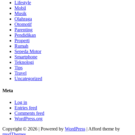
Lifestyle
Mobil
Musik
Olahraga
Otomotif
Parenting
Pendidikan
Properti
Rumah
Sepeda Motor
Smartphone
Teknologi
Tips
Travel
Uncategorized
Meta
Log in
Entries feed
Comments feed
WordPress.org
Copyright © 2026 | Powered by
WordPress
| Afford theme by
mudThemes