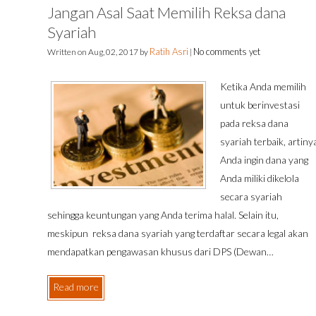
Jangan Asal Saat Memilih Reksa dana
Syariah
Ratih Asri
No comments yet
Written on
Aug, 02, 2017
by
|
Ketika Anda memilih
untuk berinvestasi
pada reksa dana
syariah terbaik, artiny
Anda ingin dana yang
Anda miliki dikelola
secara syariah
sehingga keuntungan yang Anda terima halal. Selain itu,
meskipun reksa dana syariah yang terdaftar secara legal akan
mendapatkan pengawasan khusus dari DPS (Dewan…
Read more