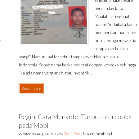
William Shakespeare
pernah berkata,
“Apalah arti sebuah
nama? Andaikata kamu
memberikan nama lain
h
untuk bunga mawar, ia
tetap akan berbau
wangi”. Namun, hal tersebut tampaknya tidak berlaku di
Indonesia. Sebab nama berkaitan erat dengan konteks sehingga
jika ada nama yang aneh atau nyentrik,…
Read more
Begini Cara Menyetel Turbo Intercooler
pada Mobil
Ratih Asri
No comments yet
Written on
Aug, 14, 2017
by
|