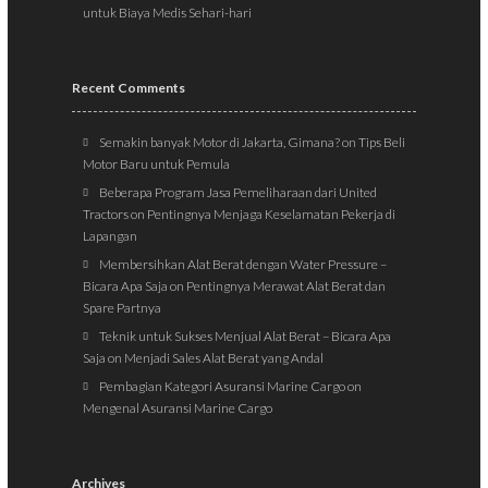
untuk Biaya Medis Sehari-hari
Recent Comments
Semakin banyak Motor di Jakarta, Gimana?
on
Tips Beli
Motor Baru untuk Pemula
Beberapa Program Jasa Pemeliharaan dari United
Tractors
on
Pentingnya Menjaga Keselamatan Pekerja di
Lapangan
Membersihkan Alat Berat dengan Water Pressure –
Bicara Apa Saja
on
Pentingnya Merawat Alat Berat dan
Spare Partnya
Teknik untuk Sukses Menjual Alat Berat – Bicara Apa
Saja
on
Menjadi Sales Alat Berat yang Andal
Pembagian Kategori Asuransi Marine Cargo
on
Mengenal Asuransi Marine Cargo
Archives