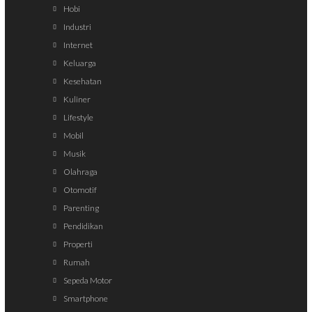
Hobi
Industri
Internet
Keluarga
Kesehatan
Kuliner
Lifestyle
Mobil
Musik
Olahraga
Otomotif
Parenting
Pendidikan
Properti
Rumah
Sepeda Motor
Smartphone