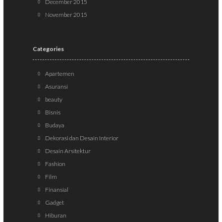
December 2015
November 2015
Categories
Apartemen
Asuransi
beauty
Bisnis
Budaya
Dekorasi dan Desain Interior
Desain Arsitektur
Fashion
Film
Finansial
Gadget
Hiburan