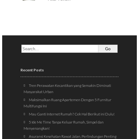
Recent Posts
Tren Perawatan Kecantikan yang Semakin Diminati
Masyarakat Urban
Maksimalkan Ruang Apartemen Dengan 5 Furnitur
Multifungsi Ini
Mau Ganti Internet Rumah? Cek Hal Berikut ini Dulu!
5 Ide Me Time Tanpa Keluar Rumah, Simpel dan
Menyenangkan!
Asuransi Kesehatan Rawat Jalan, Perlindungan Penting