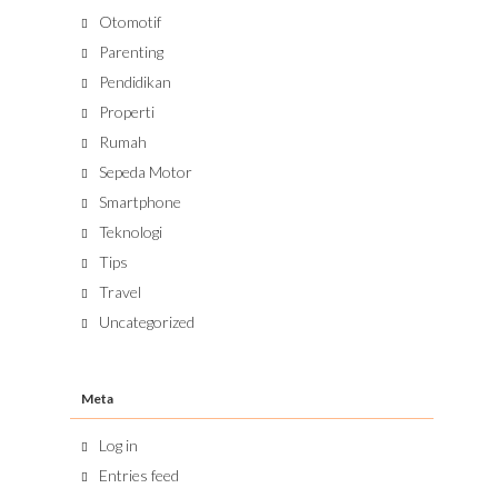
Otomotif
Parenting
Pendidikan
Properti
Rumah
Sepeda Motor
Smartphone
Teknologi
Tips
Travel
Uncategorized
Meta
Log in
Entries feed