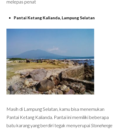
melepas penat
Pantai Ketang Kalianda, Lampung Selatan
Masih di Lampung Selatan, kamu bisa menemukan
Pantai Ketang Kalianda. Pantai ini memiliki beberapa
batu karang yang berdiri tegak menyerupai
Stonehenge