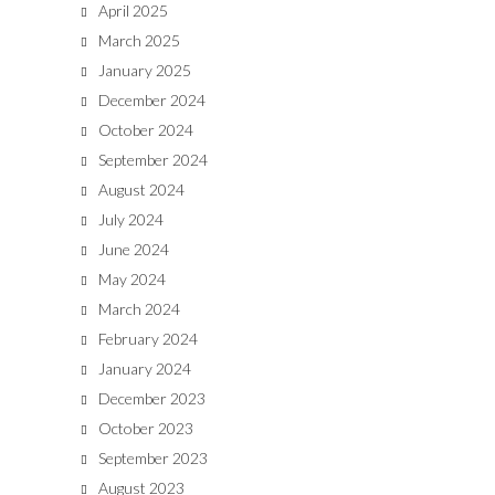
April 2025
March 2025
January 2025
December 2024
October 2024
September 2024
August 2024
July 2024
June 2024
May 2024
March 2024
February 2024
January 2024
December 2023
October 2023
September 2023
August 2023