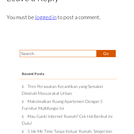
You must be
logged in
to post a comment.
Recent Posts
Tren Perawatan Kecantikan yang Semakin
Diminati Masyarakat Urban
Maksimalkan Ruang Apartemen Dengan 5
Furnitur Multifungsi Ini
Mau Ganti Internet Rumah? Cek Hal Berikut ini
Dulu!
5 Ide Me Time Tanpa Keluar Rumah, Simpel dan