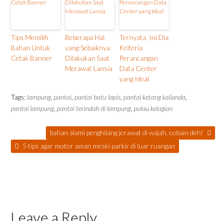
Tips Memilih
Beberapa Hal
Ternyata, Ini Dia
Bahan Untuk
yang Sebaiknya
Kriteria
Cetak Banner
Dilakukan Saat
Perancangan
Merawat Lansia
Data Center
yang Ideal
Tags:
lampung
,
pantai
,
pantai batu lapis
,
pantai ketang kalianda
,
pantai lampung
,
pantai terindah di lampung
,
pulau kelagian
bahan alami penghilang jerawat di wajah, cobain deh!
5 tips agar motor aman meski parkir di luar ruangan
Leave a Reply