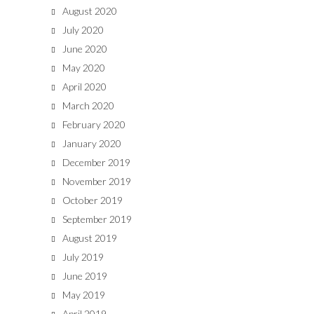
August 2020
July 2020
June 2020
May 2020
April 2020
March 2020
February 2020
January 2020
December 2019
November 2019
October 2019
September 2019
August 2019
July 2019
June 2019
May 2019
April 2019