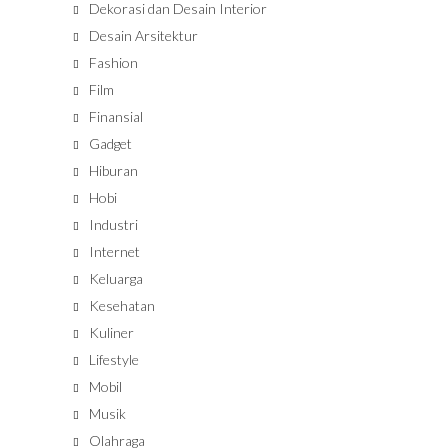
Dekorasi dan Desain Interior
Desain Arsitektur
Fashion
Film
Finansial
Gadget
Hiburan
Hobi
Industri
Internet
Keluarga
Kesehatan
Kuliner
Lifestyle
Mobil
Musik
Olahraga