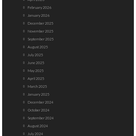
February 2026
January 2026
December 2025
November 2025
September 2025
August 2025
July 2025
June 2025
May 2025
April 2025
March 2025
January 2025
December 2024
October 2024
September 2024
August 2024
July 2024