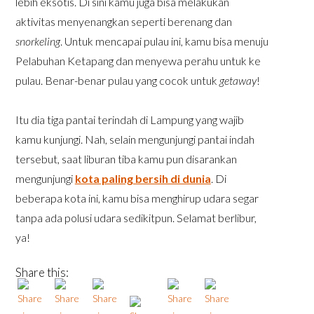
lebih eksotis. Di sini kamu juga bisa melakukan
aktivitas menyenangkan seperti berenang dan
snorkeling
. Untuk mencapai pulau ini, kamu bisa menuju
Pelabuhan Ketapang dan menyewa perahu untuk ke
pulau. Benar-benar pulau yang cocok untuk
getaway
!
Itu dia tiga pantai terindah di Lampung yang wajib
kamu kunjungi. Nah, selain mengunjungi pantai indah
tersebut, saat liburan tiba kamu pun disarankan
mengunjungi
kota paling bersih di dunia
. Di
beberapa kota ini, kamu bisa menghirup udara segar
tanpa ada polusi udara sedikitpun. Selamat berlibur,
ya!
Share this: