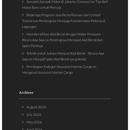
Semakin banyak Motor di Jakarta, Gimana?
on
Tips Beli
Motor Baru untuk Pemula
Beberapa Program Jasa Pemeliharaan dari United
Tractors
on
Pentingnya Menjaga Keselamatan Pekerja di
Lapangan
Membersihkan Alat Berat dengan Water Pressure –
Bicara Apa Saja
on
Pentingnya Merawat Alat Berat dan
Spare Partnya
Teknik untuk Sukses Menjual Alat Berat – Bicara Apa
Saja
on
Menjadi Sales Alat Berat yang Andal
Pembagian Kategori Asuransi Marine Cargo
on
Mengenal Asuransi Marine Cargo
Archives
August 2026
July 2026
May 2026
April 2026