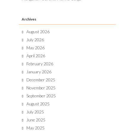
Archives
August 2026
July 2026
May 2026
April 2026
February 2026
January 2026
December 2025
November 2025
September 2025
August 2025
July 2025
June 2025
May 2025