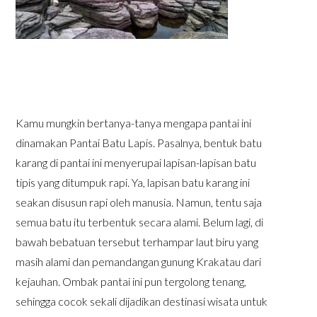
Kamu mungkin bertanya-tanya mengapa pantai ini
dinamakan Pantai Batu Lapis. Pasalnya, bentuk batu
karang di pantai ini menyerupai lapisan-lapisan batu
tipis yang ditumpuk rapi. Ya, lapisan batu karang ini
seakan disusun rapi oleh manusia. Namun, tentu saja
semua batu itu terbentuk secara alami. Belum lagi, di
bawah bebatuan tersebut terhampar laut biru yang
masih alami dan pemandangan gunung Krakatau dari
kejauhan. Ombak pantai ini pun tergolong tenang,
sehingga cocok sekali dijadikan destinasi wisata untuk