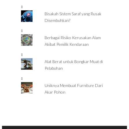
Bisakah Sistem Saraf yang Rusak
Disembuhkan?
Berbagai Risiko Kerusakan Alam
Akibat Pemilik Kendaraan
Alat Berat untuk Bongkar Muat di
Pelabuhan
Uniknya Membuat Furniture Dari
Akar Pohon