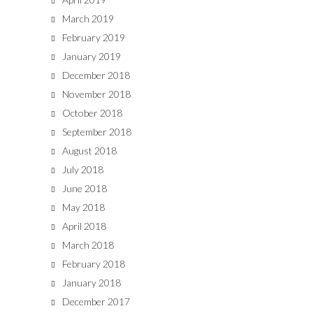
March 2019
February 2019
January 2019
December 2018
November 2018
October 2018
September 2018
August 2018
July 2018
June 2018
May 2018
April 2018
March 2018
February 2018
January 2018
December 2017