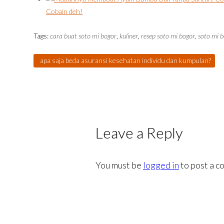
Cobain deh!
Tags:
cara buat soto mi bogor
,
kuliner
,
resep soto mi bogor
,
soto mi 
apa saja beda asuransi kesehatan individu dan kumpulan?
Leave a Reply
You must be
logged in
to post a c