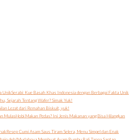
Serabi: Kue Basah Khas Indonesia dengan Berbagai Fakta Unik
hu, Sejarah Tentang Wafer? Simak Yuk!
ilan Lezat dari Remahan Biskuit, yuk!
Hobi Makan Pedas? Ini Jenis Makanan yang Bisa Hilangkan
Resep Cumi Asam Saus Tiram Selera, Menu Simpel dan Enak
Mudahnya Membuat Ayam Bumbu Bali Tanpa Santan.