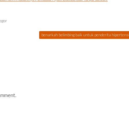
bogor
benarkah belimbing baik untuk penderita hipertensi
omment.