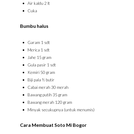
Air kaldu 2 lt
Cuka
Bumbu halus
Garam 1 sdt
Merica 1 sdt
Jahe 15 gram
Gula pasir 1 sdt
Kemiri 50 gram
Biji pala ½ butir
Cabai merah 30 merah
Bawang putih 35 gram
Bawang merah 120 gram
Minyak secukupnya (untuk menumis)
Cara Membuat Soto Mi Bogor