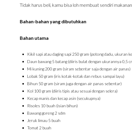
Tidak harus beli, kamu bisa loh membuat sendiri makanan 
Bahan-bahan yang dibutuhkan
Bahan utama
Kikil sapi atau daging sapi 250 gram (potong dadu, ukuran ke
Daun bawang 5 batang (diiris bulat dengan ukurannya 0,5 c
Mi kuning 200 gram (siram sebentar saja dengan air panas)
Lobak 50 gram (iris kotak-kotak dan rebus sampai layu)
Bihun 50 gram (siram juga dengan air panas sebentar)
Kol 100 gram (diiris tipis atau sesuai dengan selera)
Kecap manis dan kecap asin (secukupnya)
Risoles 10 buah (isian bihun)
Bawang goreng 2 sdm
Jeruk limau 5 buah
Tomat 2 buah