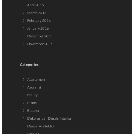
April 2016
March 2016
February 2016
January 2016
December 2015
November 2015
Categories
Apartemen
Asuransi
beauty
Bisnis
Budaya
Dekorasi dan Desain Interior
Desain Arsitektur
Fashion