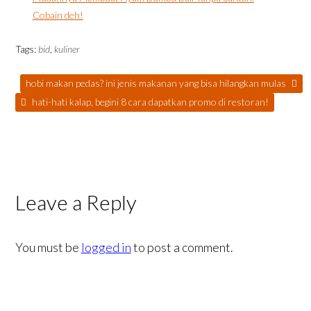
Cobain deh!
Tags:
bid
,
kuliner
hobi makan pedas? ini jenis makanan yang bisa hilangkan mulas
hati-hati kalap, begini 8 cara dapatkan promo di restoran!
Leave a Reply
You must be
logged in
to post a comment.