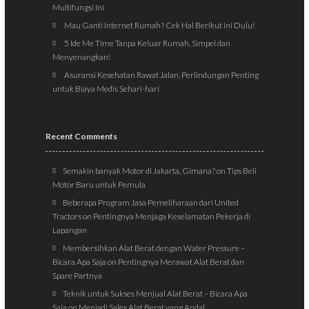
Multifungsi Ini
Mau Ganti Internet Rumah? Cek Hal Berikut ini Dulu!
5 Ide Me Time Tanpa Keluar Rumah, Simpel dan
Menyenangkan!
Asuransi Kesehatan Rawat Jalan, Perlindungan Penting
untuk Biaya Medis Sehari-hari
Recent Comments
Semakin banyak Motor di Jakarta, Gimana?
on
Tips Beli
Motor Baru untuk Pemula
Beberapa Program Jasa Pemeliharaan dari United
Tractors
on
Pentingnya Menjaga Keselamatan Pekerja di
Lapangan
Membersihkan Alat Berat dengan Water Pressure –
Bicara Apa Saja
on
Pentingnya Merawat Alat Berat dan
Spare Partnya
Teknik untuk Sukses Menjual Alat Berat – Bicara Apa
Saja
on
Menjadi Sales Alat Berat yang Andal