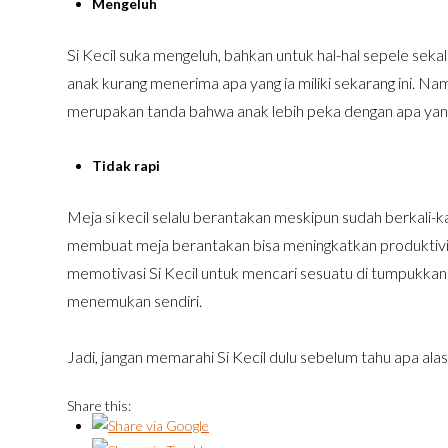
Mengeluh
Si Kecil suka mengeluh, bahkan untuk hal-hal sepele s
anak kurang menerima apa yang ia miliki sekarang ini. N
merupakan tanda bahwa anak lebih peka dengan apa yang i
Tidak rapi
Meja si kecil selalu berantakan meskipun sudah berkali-ka
membuat meja berantakan bisa meningkatkan produktivit
memotivasi Si Kecil untuk mencari sesuatu di tumpukka
menemukan sendiri.
Jadi, jangan memarahi Si Kecil dulu sebelum tahu apa alasa
Share this: