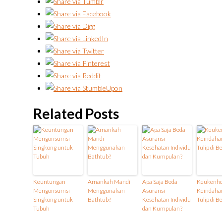
Related Posts
Keuntungan
Amankah Mandi
Apa Saja Beda
Keukenho
Mengonsumsi
Menggunakan
Asuransi
Keindaha
Singkong untuk
Bathtub?
Kesehatan Individu
Tulip di B
Tubuh
dan Kumpulan?