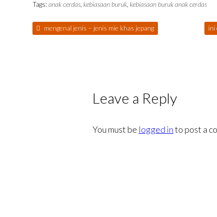
Tags:
anak cerdas
,
kebiasaan buruk
,
kebiasaan buruk anak cerdas
mengenal jenis – jenis mie khas jepang
ini
Leave a Reply
You must be
logged in
to post a c