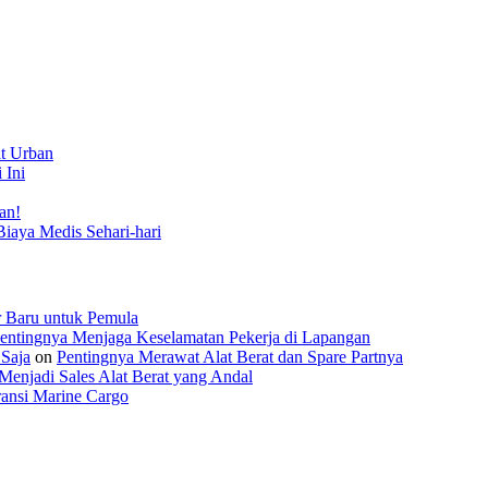
t Urban
 Ini
an!
Biaya Medis Sehari-hari
r Baru untuk Pemula
entingnya Menjaga Keselamatan Pekerja di Lapangan
 Saja
on
Pentingnya Merawat Alat Berat dan Spare Partnya
Menjadi Sales Alat Berat yang Andal
ansi Marine Cargo