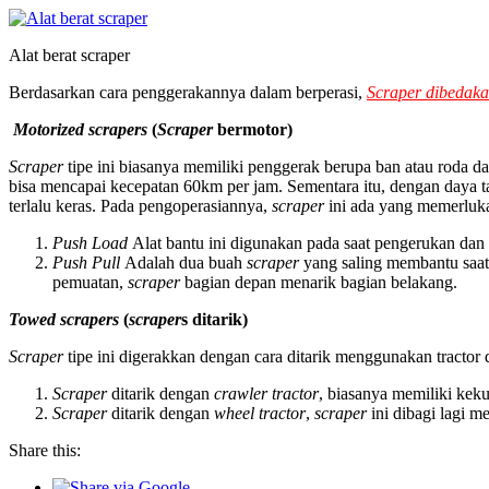
Alat berat scraper
Berdasarkan cara penggerakannya dalam berperasi,
Scraper dibedaka
Motorized scrapers
(
Scraper
bermotor)
Scraper
tipe ini biasanya memiliki penggerak berupa ban atau roda d
bisa mencapai kecepatan 60km per jam. Sementara itu, dengan daya 
terlalu keras. Pada pengoperasiannya,
scraper
ini ada yang memerluk
Push Load
Alat bantu ini digunakan pada saat pengerukan dan
Push Pull
Adalah dua buah
scraper
yang saling membantu saat
pemuatan,
scraper
bagian depan menarik bagian belakang.
Towed scrapers
(
scraper
s ditarik)
Scraper
tipe ini digerakkan dengan cara ditarik menggunakan tractor d
Scraper
ditarik dengan
crawler tractor
, biasanya memiliki kek
Scraper
ditarik dengan
wheel tractor
,
scraper
ini dibagi lagi m
Share this: