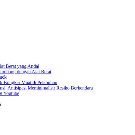
at Berat yang Andal
ambang dengan Alat Berat
ruck
uk Bongkar Muat di Pelabuhan
nsi, Antisipasi Meminimalisir Resiko Berkendara
t Youtube
s