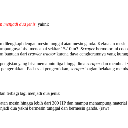
n menjadi dua jenis
, yakni:
an dilengkapi dengan mesin tunggal atau mesin ganda. Kekuatan mesin
tampungnya bisa mencapai sekitar 15-10 m3.
Scraper
bermotor ini coco
an bantuan dari
crawler tractor
karena daya cengkeramnya yang kurang. 
 pengisian yang bisa memabntu tiga hingga lima
scraper
dan membuat
 pengerukkan. Pada saat pengerukkan,
scraper
bagian belakang memb
an terbagi lagi menjadi dua jenis:
uatan mesin hingga lebih dari 300 HP dan mampu menampung material 
enjadi dua yakni bermesin tunggal dan bermesin ganda. (raw)