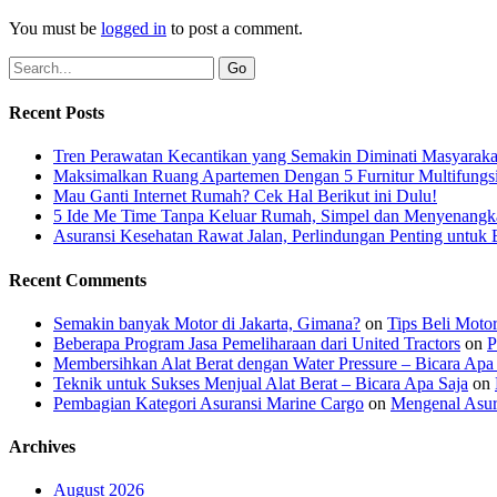
You must be
logged in
to post a comment.
Recent Posts
Tren Perawatan Kecantikan yang Semakin Diminati Masyaraka
Maksimalkan Ruang Apartemen Dengan 5 Furnitur Multifungsi
Mau Ganti Internet Rumah? Cek Hal Berikut ini Dulu!
5 Ide Me Time Tanpa Keluar Rumah, Simpel dan Menyenangk
Asuransi Kesehatan Rawat Jalan, Perlindungan Penting untuk 
Recent Comments
Semakin banyak Motor di Jakarta, Gimana?
on
Tips Beli Moto
Beberapa Program Jasa Pemeliharaan dari United Tractors
on
P
Membersihkan Alat Berat dengan Water Pressure – Bicara Apa
Teknik untuk Sukses Menjual Alat Berat – Bicara Apa Saja
on
Pembagian Kategori Asuransi Marine Cargo
on
Mengenal Asur
Archives
August 2026