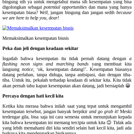
bingung nih ya untuk mengetahui mana sih kesempatan yang bisa
digolongkan sebagai
potential opportunities
dan mana yang hanya
kesempatan biasa?
Well,
jangan bingung dan jangan sedih
because
we are here to help you, dear!
Memaksimalkan kesempatan bisnis
Peka dan jeli dengan keadaan sekitar
Ingatlah bahwa kesempatan itu tidak pernah datang dengan
a
flashing neon signs and marching bands
yang membuat kita
langsung
notice,
‘ok, kesempatan datang!’. Kesempatan biasanya
datang perlahan, tanpa diduga, tanpa antisipasi, dan dengan tiba-
tiba. Untuk itu, pekalah terhadap keadaan di sekitar kita. Kita tidak
akan pernah tahu kapan kesempatan akan datang, jadi bersiaplah 😀
Percaya dengan hati kecil kita
Ketika kita merasa bahwa inilah saat yang tepat untuk mengambil
kesempatan tersebut, jangan banyak berpikir
and go grab it!
Meski
terdengar gila, bisa saja ini cara semesta untuk menunjukan kepada
kita bahwa kesempatan ini memang tercipta untuk kita 😉 Tidak ada
yang lebih memahami diri kita sendiri selain hati kecil kita, jadi ada
baiknya kita mendengarkan bisikannya.