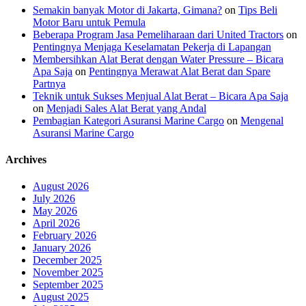
Semakin banyak Motor di Jakarta, Gimana?
on
Tips Beli
Motor Baru untuk Pemula
Beberapa Program Jasa Pemeliharaan dari United Tractors
on
Pentingnya Menjaga Keselamatan Pekerja di Lapangan
Membersihkan Alat Berat dengan Water Pressure – Bicara
Apa Saja
on
Pentingnya Merawat Alat Berat dan Spare
Partnya
Teknik untuk Sukses Menjual Alat Berat – Bicara Apa Saja
on
Menjadi Sales Alat Berat yang Andal
Pembagian Kategori Asuransi Marine Cargo
on
Mengenal
Asuransi Marine Cargo
Archives
August 2026
July 2026
May 2026
April 2026
February 2026
January 2026
December 2025
November 2025
September 2025
August 2025