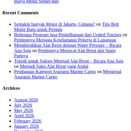
Biaya Medis Sehari-hari
Recent Comments
Semakin banyak Motor di Jakarta, Gimana?
on
Tips Beli
Motor Baru untuk Pemula
Beberapa Program Jasa Pemeliharaan dari United Tractors
on
Pentingnya Menjaga Keselamatan Pekerja di Lapangan
Membersihkan Alat Berat dengan Water Pressure – Bicara
Apa Saja
on
Pentingnya Merawat Alat Berat dan Spare
Partnya
Teknik untuk Sukses Menjual Alat Berat – Bicara Apa Saja
on
Menjadi Sales Alat Berat yang Andal
Pembagian Kategori Asuransi Marine Cargo
on
Mengenal
Asuransi Marine Cargo
Archives
August 2026
July 2026
May 2026
April 2026
February 2026
January 2026