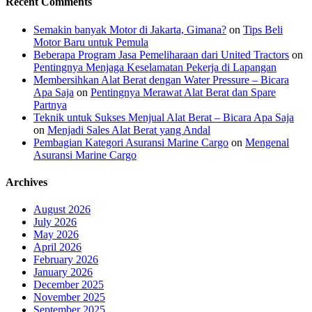
Recent Comments
Semakin banyak Motor di Jakarta, Gimana?
on
Tips Beli
Motor Baru untuk Pemula
Beberapa Program Jasa Pemeliharaan dari United Tractors
on
Pentingnya Menjaga Keselamatan Pekerja di Lapangan
Membersihkan Alat Berat dengan Water Pressure – Bicara
Apa Saja
on
Pentingnya Merawat Alat Berat dan Spare
Partnya
Teknik untuk Sukses Menjual Alat Berat – Bicara Apa Saja
on
Menjadi Sales Alat Berat yang Andal
Pembagian Kategori Asuransi Marine Cargo
on
Mengenal
Asuransi Marine Cargo
Archives
August 2026
July 2026
May 2026
April 2026
February 2026
January 2026
December 2025
November 2025
September 2025