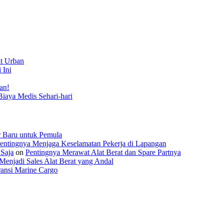
t Urban
 Ini
an!
Biaya Medis Sehari-hari
r Baru untuk Pemula
entingnya Menjaga Keselamatan Pekerja di Lapangan
 Saja
on
Pentingnya Merawat Alat Berat dan Spare Partnya
Menjadi Sales Alat Berat yang Andal
ansi Marine Cargo