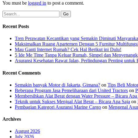
You must be
logged in
to post a comment.
Recent Posts
Tren Perawatan Kecantikan yang Semakin Diminati Masyaraka
Maksimalkan Ruang Apartemen Dengan 5 Furnitur Multifungsi
Mau Ganti Internet Rumah? Cek Hal Berikut ini Dulu!
5 Ide Me Time Tanpa Keluar Rumah, Simpel dan Menyenangk
Asuransi Kesehatan Rawat Jalan, Perlindungan Penting untuk 
Recent Comments
Semakin banyak Motor di Jakarta, Gimana?
on
Tips Beli Moto
Beberapa Program Jasa Pemeliharaan dari United Tractors
on
P
Membersihkan Alat Berat dengan Water Pressure – Bicara Apa
Teknik untuk Sukses Menjual Alat Berat – Bicara Apa Saja
on
Pembagian Kategori Asuransi Marine Cargo
on
Mengenal Asur
Archives
August 2026
July 2026