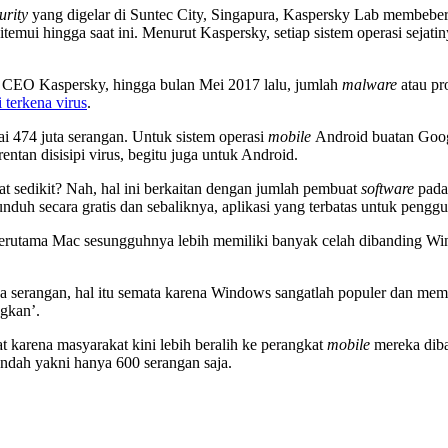
urity
yang digelar di Suntec City, Singapura, Kaspersky Lab membeberk
mui hingga saat ini. Menurut Kaspersky, setiap sistem operasi sejatiny
 CEO Kaspersky, hingga bulan Mei 2017 lalu, jumlah
malware
atau pr
 terkena virus
.
i 474 juta serangan. Untuk sistem operasi
mobile
Android buatan Googl
tan disisipi virus, begitu juga untuk Android.
t sedikit? Nah, hal ini berkaitan dengan jumlah pembuat
software
pada
nduh secara gratis dan sebaliknya, aplikasi yang terbatas untuk pengg
erutama Mac sesungguhnya lebih memiliki banyak celah dibanding 
serangan, hal itu semata karena Windows sangatlah populer dan memil
gkan’.
 karena masyarakat kini lebih beralih ke perangkat
mobile
mereka diba
endah yakni hanya 600 serangan saja.