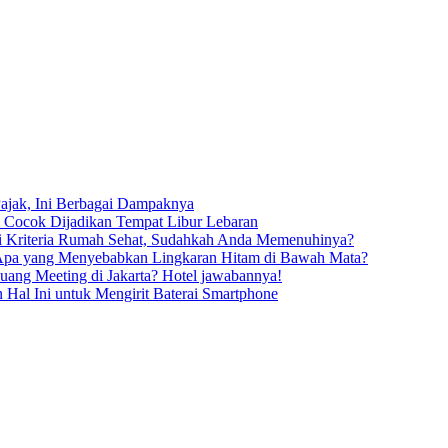
Pajak, Ini Berbagai Dampaknya
i Cocok Dijadikan Tempat Libur Lebaran
i Kriteria Rumah Sehat, Sudahkah Anda Memenuhinya?
pa yang Menyebabkan Lingkaran Hitam di Bawah Mata?
uang Meeting di Jakarta? Hotel jawabannya!
 Hal Ini untuk Mengirit Baterai Smartphone