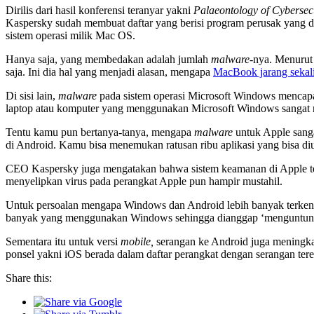
Dirilis dari hasil konferensi teranyar yakni
Palaeontology of Cybersec
Kaspersky sudah membuat daftar yang berisi program perusak yang dite
sistem operasi milik Mac OS.
Hanya saja, yang membedakan adalah jumlah
malware-
nya. Menurut
saja. Ini dia hal yang menjadi alasan, mengapa
MacBook jarang sekali
Di sisi lain,
malware
pada sistem operasi Microsoft Windows mencapa
laptop atau komputer yang menggunakan Microsoft Windows sangat ren
Tentu kamu pun bertanya-tanya, mengapa
malware
untuk Apple sanga
di Android. Kamu bisa menemukan ratusan ribu aplikasi yang bisa diu
CEO Kaspersky juga mengatakan bahwa sistem keamanan di Apple t
menyelipkan virus pada perangkat Apple pun hampir mustahil.
Untuk persoalan mengapa Windows dan Android lebih banyak terkena 
banyak yang menggunakan Windows sehingga dianggap ‘menguntun
Sementara itu untuk versi
mobile,
serangan ke Android juga meningkat
ponsel yakni iOS berada dalam daftar perangkat dengan serangan ter
Share this: