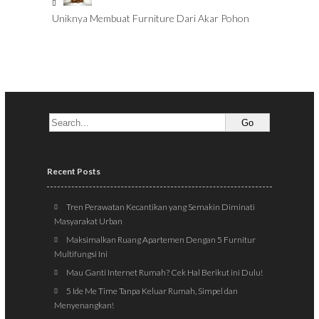
Uniknya Membuat Furniture Dari Akar Pohon
Recent Posts
Tren Perawatan Kecantikan yang Semakin Diminati
Masyarakat Urban
Maksimalkan Ruang Apartemen Dengan 5 Furnitur
Multifungsi Ini
Mau Ganti Internet Rumah? Cek Hal Berikut ini Dulu!
5 Ide Me Time Tanpa Keluar Rumah, Simpel dan
Menyenangkan!