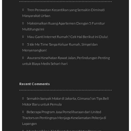
Tren Perawatan Kecantikan yang Semakin Diminati
Masyarakat Urban
Maksimalkan Ruang Apartemen Dengan 5 Furnitur
Multifungsi Ini
Mau Ganti Internet Rumah? Cek Hal Berikut ini Dulu!
5 Ide Me Time Tanpa Keluar Rumah, Simpel dan
Menyenangkan!
Asuransi Kesehatan Rawat Jalan, Perlindungan Penting
untuk Biaya Medis Sehari-hari
Recent Comments
Semakin banyak Motor di Jakarta, Gimana?
on
Tips Beli
Motor Baru untuk Pemula
Beberapa Program Jasa Pemeliharaan dari United
Tractors
on
Pentingnya Menjaga Keselamatan Pekerja di
Lapangan