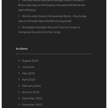
Membersihkan Alat Berat dengan Water Pressure –
Bicara Apa Saja
on
Pentingnya Merawat Alat Berat dan
Spare Partnya
Teknik untuk Sukses Menjual Alat Berat – Bicara Apa
Saja
on
Menjadi Sales Alat Berat yang Andal
Pembagian Kategori Asuransi Marine Cargo
on
Mengenal Asuransi Marine Cargo
Archives
August 2026
July 2026
May 2026
April 2026
February 2026
January 2026
December 2025
November 2025