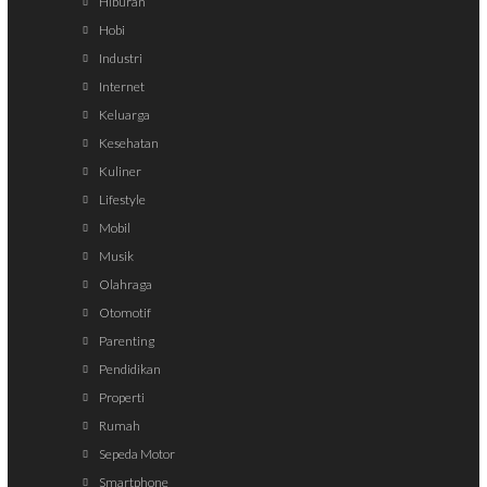
Hiburan
Hobi
Industri
Internet
Keluarga
Kesehatan
Kuliner
Lifestyle
Mobil
Musik
Olahraga
Otomotif
Parenting
Pendidikan
Properti
Rumah
Sepeda Motor
Smartphone