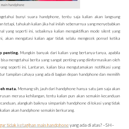
n main handphone
engetahui bunyi suara handphone, tentu saja kalian akan langsung
n tetapi, tahukah kalian jika hal inilah sebenarnya yang menyebabkan
al yang seperti ini, sebaiknya kalian mengaktifkan mode silent yang
i, akan mengatasi kalian agar tidak selalu mengecek ponsel ketika
 penting.
Mungkin banyak dari kalian yang bertanya-tanya, apabila
isa mengetahui berita yang sangat penting yang diinformasikan oleh
yang seperti ini. Lantaran, kalian bisa mengutamakan notifikasi yang
fitur tampilan cahaya yang ada di bagian depan handphone dan memilih
leh mata.
Memang sih, jauh dari handphone hanya satu jam saja akan
terusan merasa kehilangan, tentu kalian pun akan semakin kecanduan
ecanduan, alangkah baiknya simpanlah handphone di lokasi yang tidak
n kalian akan handphone semakin berkurang.
agar tidak ketagihan main handphone
yang ada di atas? –SH–