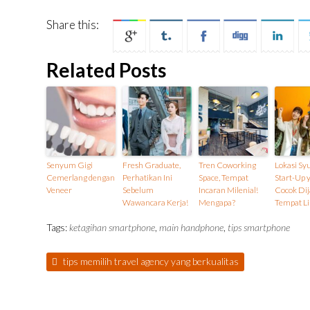
Share this:
Related Posts
Senyum Gigi
Fresh Graduate,
Tren Coworking
Lokasi Sy
Cemerlang dengan
Perhatikan Ini
Space, Tempat
Start-Up 
Veneer
Sebelum
Incaran Milenial!
Cocok Dij
Wawancara Kerja!
Mengapa?
Tempat L
Tags:
ketagihan smartphone
,
main handphone
,
tips smartphone
tips memilih travel agency yang berkualitas