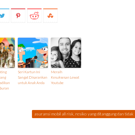
uting
Seri Kartun Ini
Meraih
yang
Sangat Disarankan
Kesuksesan Lewat
adikan
untuk Anak Anda
Youtube
iburan
asuransi mobil all risk, resiko yang ditanggung dan tidak