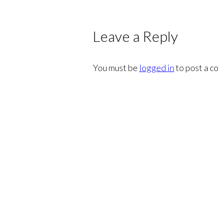
Leave a Reply
You must be
logged in
to post a c