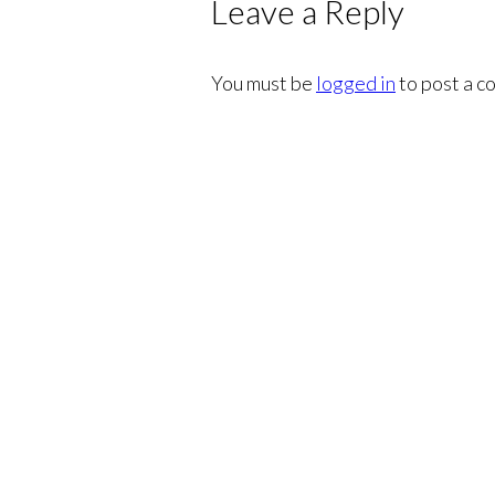
Leave a Reply
You must be
logged in
to post a c