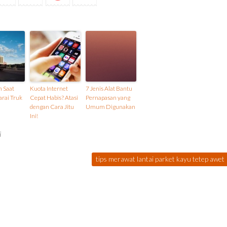
 Saat
Kuota Internet
7 Jenis Alat Bantu
rai Truk
Cepat Habis? Atasi
Pernapasan yang
dengan Cara Jitu
Umum Digunakan
Ini!
i
tips merawat lantai parket kayu tetep awet