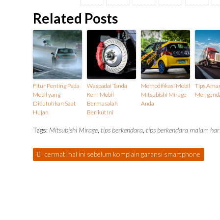
Related Posts
Fitur Penting Pada
Waspadai Tanda
Memodifikasi Mobil
Tips Aman
Mobil yang
Rem Mobil
Mitsubishi Mirage
Mengenda
Dibutuhkan Saat
Bermasalah
Anda
Hujan
Berikut Ini
Tags:
Mitsubishi Mirage
,
tips berkendara
,
tips berkendara malam har
cermati hal ini sebelum komplain garansi smartphone