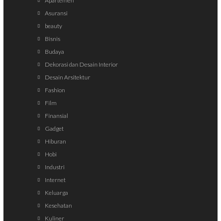
Apartemen
Asuransi
beauty
Bisnis
Budaya
Dekorasi dan Desain Interior
Desain Arsitektur
Fashion
Film
Finansial
Gadget
Hiburan
Hobi
Industri
Internet
Keluarga
Kesehatan
Kuliner