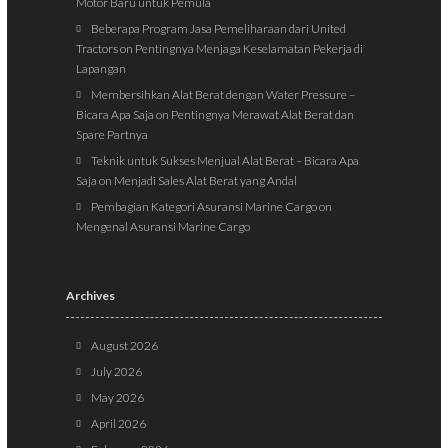
Motor Baru untuk Pemula
Beberapa Program Jasa Pemeliharaan dari United
Tractors
on
Pentingnya Menjaga Keselamatan Pekerja di
Lapangan
Membersihkan Alat Berat dengan Water Pressure –
Bicara Apa Saja
on
Pentingnya Merawat Alat Berat dan
Spare Partnya
Teknik untuk Sukses Menjual Alat Berat – Bicara Apa
Saja
on
Menjadi Sales Alat Berat yang Andal
Pembagian Kategori Asuransi Marine Cargo
on
Mengenal Asuransi Marine Cargo
Archives
August 2026
July 2026
May 2026
April 2026