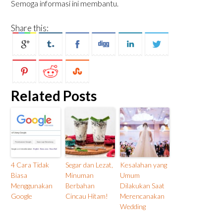
Semoga informasi ini membantu.
Share this:
Related Posts
4 Cara Tidak
Segar dan Lezat,
Kesalahan yang
Biasa
Minuman
Umum
Menggunakan
Berbahan
Dilakukan Saat
Google
Cincau Hitam!
Merencanakan
Wedding