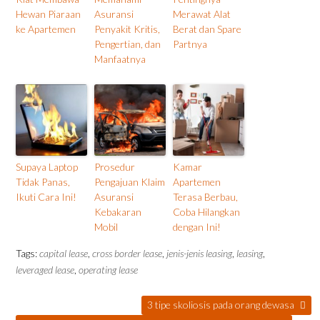
Hewan Piaraan
Asuransi
Merawat Alat
ke Apartemen
Penyakit Kritis,
Berat dan Spare
Pengertian, dan
Partnya
Manfaatnya
Supaya Laptop
Prosedur
Kamar
Tidak Panas,
Pengajuan Klaim
Apartemen
Ikuti Cara Ini!
Asuransi
Terasa Berbau,
Kebakaran
Coba Hilangkan
Mobil
dengan Ini!
Tags:
capital lease
,
cross border lease
,
jenis-jenis leasing
,
leasing
,
leveraged lease
,
operating lease
3 tipe skoliosis pada orang dewasa