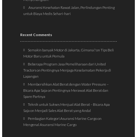
Asuransi Kesehatan Rawat Jalan, Perlindungan Penting
untuk Biaya Medis Sehari-hari
Recent Comments
Semakin banyak Motor di Jakarta, Gimana?
on
Tips Beli
Motor Baru untuk Pemula
Beberapa Program Jasa Pemeliharaan dari United
Tractors
on
Pentingnya Menjaga Keselamatan Pekerja di
Lapangan
Membersihkan Alat Berat dengan Water Pressure –
Bicara Apa Saja
on
Pentingnya Merawat Alat Berat dan
Spare Partnya
Teknik untuk Sukses Menjual Alat Berat – Bicara Apa
Saja
on
Menjadi Sales Alat Berat yang Andal
Pembagian Kategori Asuransi Marine Cargo
on
Mengenal Asuransi Marine Cargo