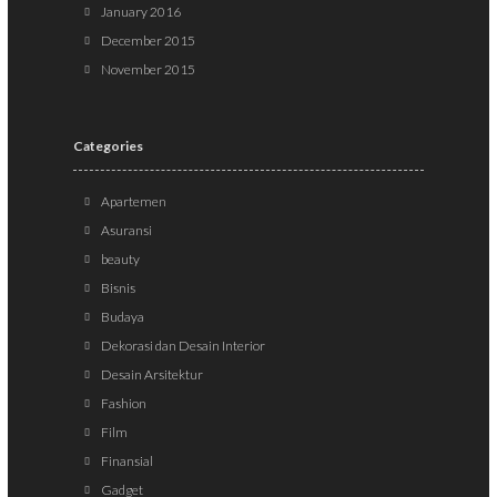
January 2016
December 2015
November 2015
Categories
Apartemen
Asuransi
beauty
Bisnis
Budaya
Dekorasi dan Desain Interior
Desain Arsitektur
Fashion
Film
Finansial
Gadget