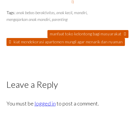
I)
Tags:
anak bebas beraktivitas
,
anak kecil
,
mandiri
,
mengajarkan anak mandiri
,
parenting
manfaat toko kelontong bagi masyarakat
kiat mendekorasi apartemen mungil agar menarik dan nyaman
Leave a Reply
You must be
logged in
to post a comment.