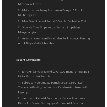
Masyarakat Urban
Maksimalkan Ruang Apartemen Dengan 5 Furnitur
Multifungsi Ini
Mau Ganti Internet Rumah? Cek Hal Berikut ini Dulu!
5 Ide Me Time Tanpa Keluar Rumah, Simpel dan
Menyenangkan!
Asuransi Kesehatan Rawat Jalan, Perlindungan Penting
untuk Biaya Medis Sehari-hari
Recent Comments
Semakin banyak Motor di Jakarta, Gimana?
on
Tips Beli
Motor Baru untuk Pemula
Beberapa Program Jasa Pemeliharaan dari United
Tractors
on
Pentingnya Menjaga Keselamatan Pekerja di
Lapangan
Membersihkan Alat Berat dengan Water Pressure –
Bicara Apa Saja
on
Pentingnya Merawat Alat Berat dan