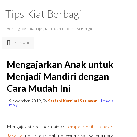
Tips Kiat Berbagi
Berbagi Semua Tips, Kiat, dan Informasi Berguna
MENU
Mengajarkan Anak untuk
Menjadi Mandiri dengan
Cara Mudah Ini
9 November, 2019
, By
Stefani Kurniati Setiawan
|
Leave a
reply
Mengajak si kecil bermain ke
tempat berlibur anak di
Jakarta
memang sangat menyenangkan karena para