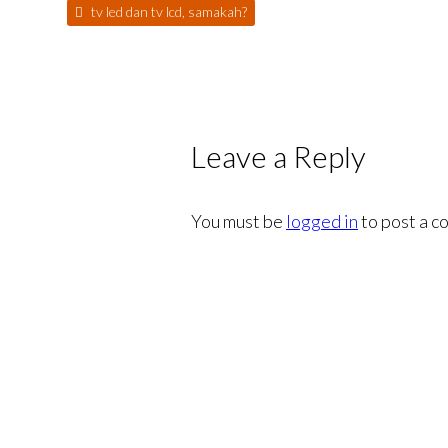
tv led dan tv lcd, samakah?
Leave a Reply
You must be
logged in
to post a c