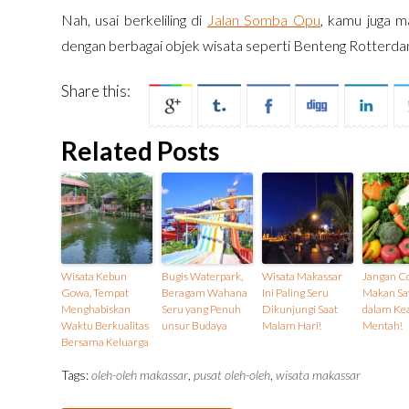
Nah, usai berkeliling di
Jalan Somba Opu
, kamu juga m
dengan berbagai objek wisata seperti Benteng Rotterdam,
Share this:
Related Posts
Wisata Kebun
Bugis Waterpark,
Wisata Makassar
Jangan C
Gowa, Tempat
Beragam Wahana
Ini Paling Seru
Makan Say
Menghabiskan
Seru yang Penuh
Dikunjungi Saat
dalam Ke
Waktu Berkualitas
unsur Budaya
Malam Hari!
Mentah!
Bersama Keluarga
Tags:
oleh-oleh makassar
,
pusat oleh-oleh
,
wisata makassar