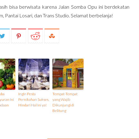
asih bisa berwisata karena Jalan Somba Opu ini berdekatan
 Pantai Losari, dan Trans Studio. Selamat berbelanja!
oba
Ingin Pesta
Tempat-Tempat
uran Ini
Pernikahan Sukses,
yang Wajib
adaan
Hindari Hal Ini ya!
Dikunjungi di
Belitung