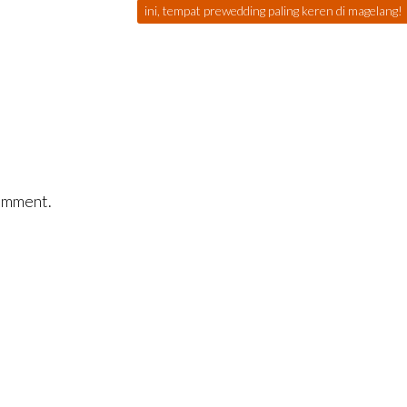
ini, tempat prewedding paling keren di magelang!
omment.