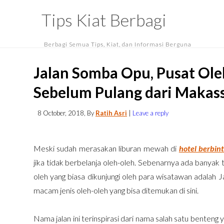
Tips Kiat Berbagi
Berbagi Semua Tips, Kiat, dan Informasi Berguna
Jalan Somba Opu, Pusat Ole
Sebelum Pulang dari Makas
8 October, 2018
, By
Ratih Asri
|
Leave a reply
Meski sudah merasakan liburan mewah di
hotel berbin
jika tidak berbelanja oleh-oleh. Sebenarnya ada banyak
oleh yang biasa dikunjungi oleh para wisatawan adalah J
macam jenis oleh-oleh yang bisa ditemukan di sini.
Nama jalan ini terinspirasi dari nama salah satu benteng