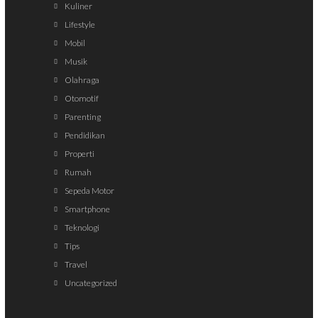
Kuliner
Lifestyle
Mobil
Musik
Olahraga
Otomotif
Parenting
Pendidikan
Properti
Rumah
Sepeda Motor
Smartphone
Teknologi
Tips
Travel
Uncategorized