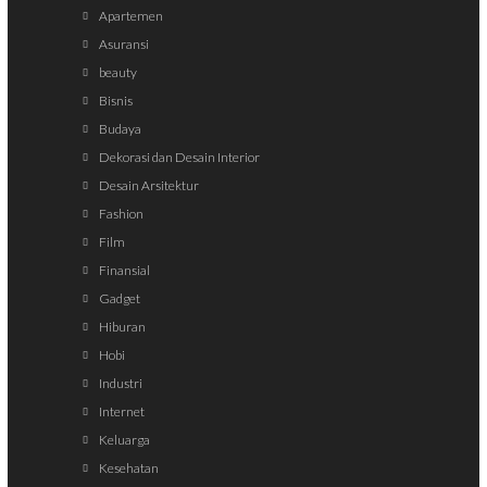
Apartemen
Asuransi
beauty
Bisnis
Budaya
Dekorasi dan Desain Interior
Desain Arsitektur
Fashion
Film
Finansial
Gadget
Hiburan
Hobi
Industri
Internet
Keluarga
Kesehatan