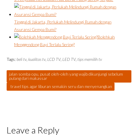
Tinggal di Jakarta, Perlukah Melindungi Rumah dengan
Asuransi Gempa Bumi?
Bolehkah
Menggendong Bayi Terlalu Sering?
Tags:
beli tv
,
kualitas tv
,
LCD TV
,
LED TV
,
tips memilih tv
jalan somba opu, pusat oleh-oleh yang wajib dikunjungi sebelum
pulang dari makassar
travel tips agar liburan semakin seru dan menyenangkan
Leave a Reply