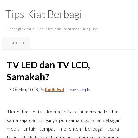
Tips Kiat Berbagi
Berbagi Semua Tips, Kiat, dan Informasi Berguna
MENU
TV LED dan TV LCD,
Samakah?
8 October, 2018
, By
Ratih Asri
|
Leave a reply
Jika dilihat sekilas, kedua jenis tv ini memang terlihat
sama saja dan fungsinya pun sama digunakan sebagai
media untuk tempat menonton berbagai acara
televisi, baik itu di dalam maupun luar negeri. Namun,