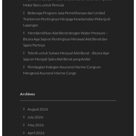
Motor Baru untuk Pemula
Beberapa Program Jasa Pemeliharaan dari United
Tractors
on
Pentingnya Menjaga Keselamatan Pekerja di
Lapangan
Membersihkan Alat Berat dengan Water Pressure –
Bicara Apa Saja
on
Pentingnya Merawat Alat Berat dan
Spare Partnya
Teknik untuk Sukses Menjual Alat Berat – Bicara Apa
Saja
on
Menjadi Sales Alat Berat yang Andal
Pembagian Kategori Asuransi Marine Cargo
on
Mengenal Asuransi Marine Cargo
Archives
August 2026
July 2026
May 2026
April 2026