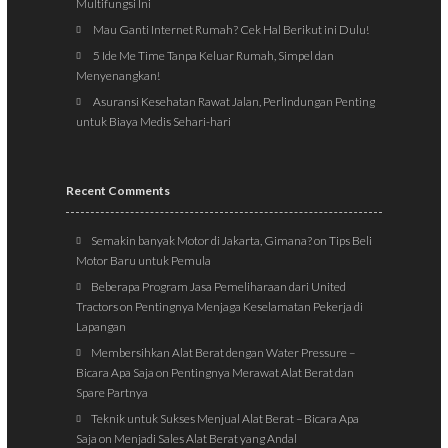
Multifungsi Ini
Mau Ganti Internet Rumah? Cek Hal Berikut ini Dulu!
5 Ide Me Time Tanpa Keluar Rumah, Simpel dan
Menyenangkan!
Asuransi Kesehatan Rawat Jalan, Perlindungan Penting
untuk Biaya Medis Sehari-hari
Recent Comments
Semakin banyak Motor di Jakarta, Gimana?
on
Tips Beli
Motor Baru untuk Pemula
Beberapa Program Jasa Pemeliharaan dari United
Tractors
on
Pentingnya Menjaga Keselamatan Pekerja di
Lapangan
Membersihkan Alat Berat dengan Water Pressure –
Bicara Apa Saja
on
Pentingnya Merawat Alat Berat dan
Spare Partnya
Teknik untuk Sukses Menjual Alat Berat – Bicara Apa
Saja
on
Menjadi Sales Alat Berat yang Andal