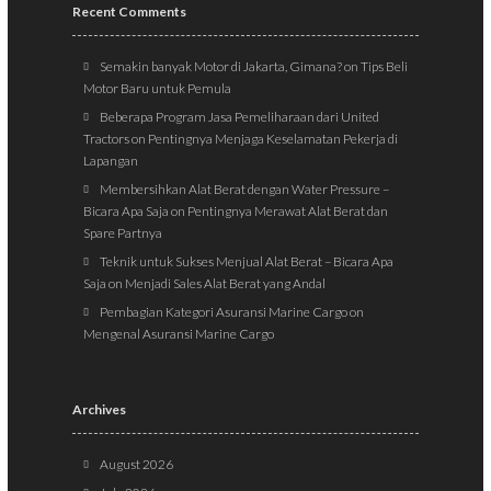
Recent Comments
Semakin banyak Motor di Jakarta, Gimana?
on
Tips Beli
Motor Baru untuk Pemula
Beberapa Program Jasa Pemeliharaan dari United
Tractors
on
Pentingnya Menjaga Keselamatan Pekerja di
Lapangan
Membersihkan Alat Berat dengan Water Pressure –
Bicara Apa Saja
on
Pentingnya Merawat Alat Berat dan
Spare Partnya
Teknik untuk Sukses Menjual Alat Berat – Bicara Apa
Saja
on
Menjadi Sales Alat Berat yang Andal
Pembagian Kategori Asuransi Marine Cargo
on
Mengenal Asuransi Marine Cargo
Archives
August 2026