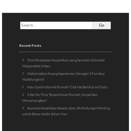
Recent Posts
Tren Perawatan Kecantikan yang Semakin Diminati
Masyarakat Urban
Maksimalkan Ruang Apartemen Dengan 5 Furnitur
Multifungsi Ini
Mau Ganti Internet Rumah? Cek Hal Berikut ini Dulu!
5 Ide Me Time Tanpa Keluar Rumah, Simpel dan
Menyenangkan!
Asuransi Kesehatan Rawat Jalan, Perlindungan Penting
untuk Biaya Medis Sehari-hari