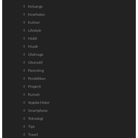
Keluarga
Kesehatan
Kuliner
Lifestyle
Mobil
Musik
Olahraga
Otomotif
Parenting
Pendidikan
Properti
Rumah
Sepeda Motor
Smartphone
Teknologi
Tips
Travel