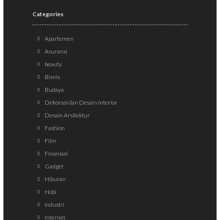
Categories
Apartemen
Asuransi
beauty
Bisnis
Budaya
Dekorasi dan Desain Interior
Desain Arsitektur
Fashion
Film
Finansial
Gadget
Hiburan
Hobi
Industri
Internet