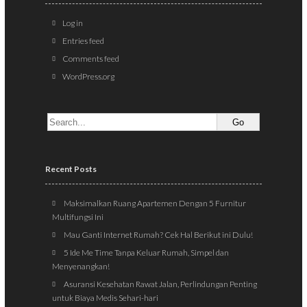
Log in
Entries feed
Comments feed
WordPress.org
Recent Posts
Maksimalkan Ruang Apartemen Dengan 5 Furnitur
Multifungsi Ini
Mau Ganti Internet Rumah? Cek Hal Berikut ini Dulu!
5 Ide Me Time Tanpa Keluar Rumah, Simpel dan
Menyenangkan!
Asuransi Kesehatan Rawat Jalan, Perlindungan Penting
untuk Biaya Medis Sehari-hari