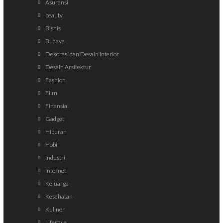
Asuransi
beauty
Bisnis
Budaya
Dekorasi dan Desain Interior
Desain Arsitektur
Fashion
Film
Finansial
Gadget
Hiburan
Hobi
Industri
Internet
Keluarga
Kesehatan
Kuliner
Lifestyle