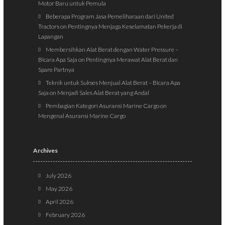
Motor Baru untuk Pemula
Beberapa Program Jasa Pemeliharaan dari United
Tractors
on
Pentingnya Menjaga Keselamatan Pekerja di
Lapangan
Membersihkan Alat Berat dengan Water Pressure –
Bicara Apa Saja
on
Pentingnya Merawat Alat Berat dan
Spare Partnya
Teknik untuk Sukses Menjual Alat Berat – Bicara Apa
Saja
on
Menjadi Sales Alat Berat yang Andal
Pembagian Kategori Asuransi Marine Cargo
on
Mengenal Asuransi Marine Cargo
Archives
July 2026
May 2026
April 2026
February 2026