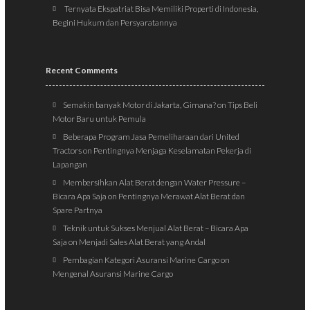
Ternyata Ekspatriat Bisa Memiliki Properti di Indonesia,
Begini Hukum dan Persyaratannya
Recent Comments
Semakin banyak Motor di Jakarta, Gimana?
on
Tips Beli
Motor Baru untuk Pemula
Beberapa Program Jasa Pemeliharaan dari United
Tractors
on
Pentingnya Menjaga Keselamatan Pekerja di
Lapangan
Membersihkan Alat Berat dengan Water Pressure –
Bicara Apa Saja
on
Pentingnya Merawat Alat Berat dan
Spare Partnya
Teknik untuk Sukses Menjual Alat Berat – Bicara Apa
Saja
on
Menjadi Sales Alat Berat yang Andal
Pembagian Kategori Asuransi Marine Cargo
on
Mengenal Asuransi Marine Cargo