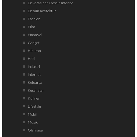
Dekorasi dan Desain Interior
Desain Arsitektur
Fashion
Film
Finansial
Gadget
Hiburan
Hobi
Industri
Internet
Keluarga
Kesehatan
Kuliner
Lifestyle
Mobil
Musik
Olahraga