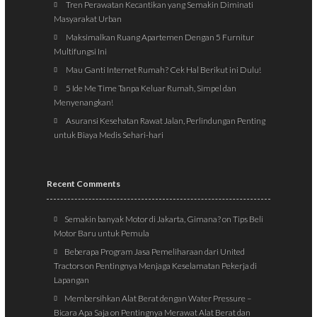
Tren Perawatan Kecantikan yang Semakin Diminati
Masyarakat Urban
Maksimalkan Ruang Apartemen Dengan 5 Furnitur
Multifungsi Ini
Mau Ganti Internet Rumah? Cek Hal Berikut ini Dulu!
5 Ide Me Time Tanpa Keluar Rumah, Simpel dan
Menyenangkan!
Asuransi Kesehatan Rawat Jalan, Perlindungan Penting
untuk Biaya Medis Sehari-hari
Recent Comments
Semakin banyak Motor di Jakarta, Gimana?
on
Tips Beli
Motor Baru untuk Pemula
Beberapa Program Jasa Pemeliharaan dari United
Tractors
on
Pentingnya Menjaga Keselamatan Pekerja di
Lapangan
Membersihkan Alat Berat dengan Water Pressure –
Bicara Apa Saja
on
Pentingnya Merawat Alat Berat dan