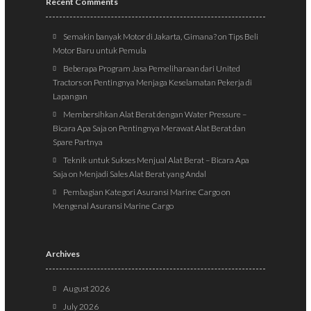
Recent Comments
Semakin banyak Motor di Jakarta, Gimana?
on
Tips Beli
Motor Baru untuk Pemula
Beberapa Program Jasa Pemeliharaan dari United
Tractors
on
Pentingnya Menjaga Keselamatan Pekerja di
Lapangan
Membersihkan Alat Berat dengan Water Pressure –
Bicara Apa Saja
on
Pentingnya Merawat Alat Berat dan
Spare Partnya
Teknik untuk Sukses Menjual Alat Berat – Bicara Apa
Saja
on
Menjadi Sales Alat Berat yang Andal
Pembagian Kategori Asuransi Marine Cargo
on
Mengenal Asuransi Marine Cargo
Archives
August 2026
July 2026