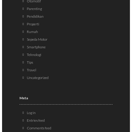
Otomotif
Parenting
Pendidikan
Properti
Rumah
Sepeda Motor
Smartphone
Teknologi
Tips
Travel
Uncategorized
Meta
Log in
Entries feed
Comments feed