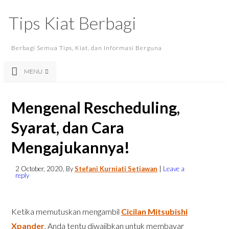
Tips Kiat Berbagi
Berbagi Semua Tips, Kiat, dan Informasi Berguna
MENU
Mengenal Rescheduling,
Syarat, dan Cara
Mengajukannya!
2 October, 2020
, By
Stefani Kurniati Setiawan
|
Leave a
reply
Ketika memutuskan mengambil
Cicilan Mitsubishi
Xpander
, Anda tentu diwajibkan untuk membayar