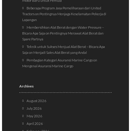
Motor Baru untuk Pemula
Beberapa Program Jasa Pemeliharaan dari United
Tractors
on
Pentingnya Menjaga Keselamatan Pekerja di
Lapangan
Membersihkan Alat Berat dengan Water Pressure –
Bicara Apa Saja
on
Pentingnya Merawat Alat Berat dan
Spare Partnya
Teknik untuk Sukses Menjual Alat Berat – Bicara Apa
Saja
on
Menjadi Sales Alat Berat yang Andal
Pembagian Kategori Asuransi Marine Cargo
on
Mengenal Asuransi Marine Cargo
Archives
August 2026
July 2026
May 2026
April 2026