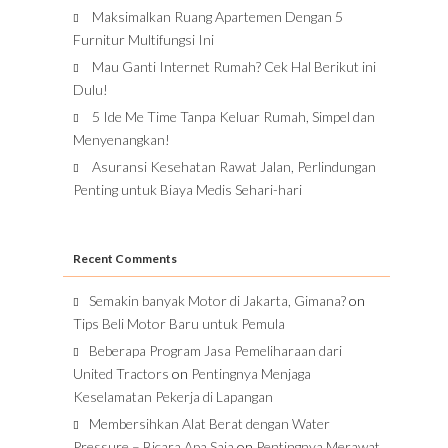
Maksimalkan Ruang Apartemen Dengan 5
Furnitur Multifungsi Ini
Mau Ganti Internet Rumah? Cek Hal Berikut ini
Dulu!
5 Ide Me Time Tanpa Keluar Rumah, Simpel dan
Menyenangkan!
Asuransi Kesehatan Rawat Jalan, Perlindungan
Penting untuk Biaya Medis Sehari-hari
Recent Comments
Semakin banyak Motor di Jakarta, Gimana?
on
Tips Beli Motor Baru untuk Pemula
Beberapa Program Jasa Pemeliharaan dari
United Tractors
on
Pentingnya Menjaga
Keselamatan Pekerja di Lapangan
Membersihkan Alat Berat dengan Water
Pressure – Bicara Apa Saja
on
Pentingnya Merawat