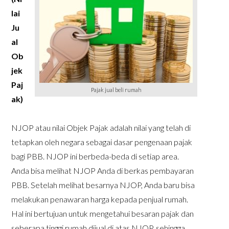
lai
Ju
al
Ob
jek
Paj
Pajak jual beli rumah
ak)
NJOP atau nilai Objek Pajak adalah nilai yang telah di
tetapkan oleh negara sebagai dasar pengenaan pajak
bagi PBB. NJOP ini berbeda-beda di setiap area.
Anda bisa melihat NJOP Anda di berkas pembayaran
PBB. Setelah melihat besarnya NJOP, Anda baru bisa
melakukan penawaran harga kepada penjual rumah.
Hal ini bertujuan untuk mengetahui besaran pajak dan
seberapa tinggi rumah dijual di atas NJOP, sehingga