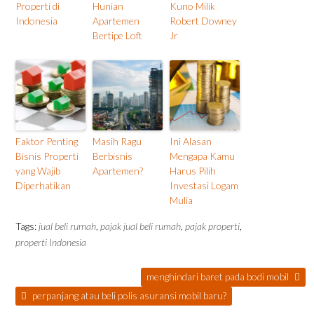
Properti di
Hunian
Kuno Milik
Indonesia
Apartemen
Robert Downey
Bertipe Loft
Jr
Faktor Penting
Masih Ragu
Ini Alasan
Bisnis Properti
Berbisnis
Mengapa Kamu
yang Wajib
Apartemen?
Harus Pilih
Diperhatikan
Investasi Logam
Mulia
Tags:
jual beli rumah
,
pajak jual beli rumah
,
pajak properti
,
properti Indonesia
menghindari baret pada bodi mobil
perpanjang atau beli polis asuransi mobil baru?