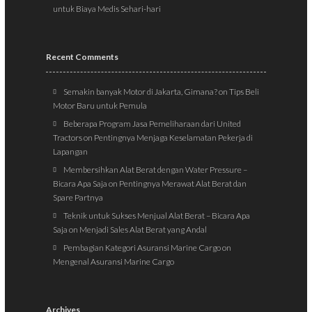
untuk Biaya Medis Sehari-hari
Recent Comments
Semakin banyak Motor di Jakarta, Gimana?
on
Tips Beli
Motor Baru untuk Pemula
Beberapa Program Jasa Pemeliharaan dari United
Tractors
on
Pentingnya Menjaga Keselamatan Pekerja di
Lapangan
Membersihkan Alat Berat dengan Water Pressure –
Bicara Apa Saja
on
Pentingnya Merawat Alat Berat dan
Spare Partnya
Teknik untuk Sukses Menjual Alat Berat – Bicara Apa
Saja
on
Menjadi Sales Alat Berat yang Andal
Pembagian Kategori Asuransi Marine Cargo
on
Mengenal Asuransi Marine Cargo
Archives