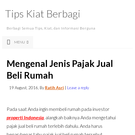
Tips Kiat Berbagi
Berbagi Semua Tips, Kiat, dan Informasi Berguna
MENU
Mengenal Jenis Pajak Jual
Beli Rumah
19 August, 2016
, By
Ratih Asri
|
Leave a reply
Pada saat Anda ingin membeli rumah pada investor
properti Indonesia
, alangkah baiknya Anda mengetahui
pajak jual beli rumah terlebih dahulu. Anda harus
benar-benar tahu pajak jual beli rumah tersebut.