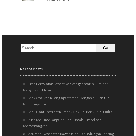
Recent Posts
Tren Perawatan Kecantikan yang Semakin Diminati
Masyarakat Urban
Maksimalkan Ruang Apartemen Dengan 5 Furnitur
Multifungsi Ini
Mau Ganti Internet Rumah? Cek Hal Berikut ini Dulu!
5 Ide Me Time Tanpa Keluar Rumah, Simpel dan
Menyenangkan!
Asuransi Kesehatan Rawat Jalan, Perlindungan Penting