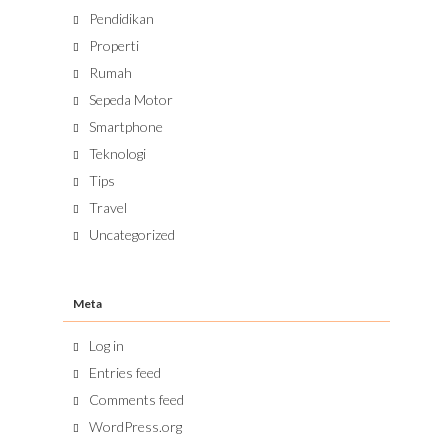
Pendidikan
Properti
Rumah
Sepeda Motor
Smartphone
Teknologi
Tips
Travel
Uncategorized
Meta
Log in
Entries feed
Comments feed
WordPress.org