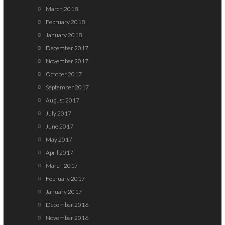
March 2018
February 2018
January 2018
December 2017
November 2017
October 2017
September 2017
August 2017
July 2017
June 2017
May 2017
April 2017
March 2017
February 2017
January 2017
December 2016
November 2016