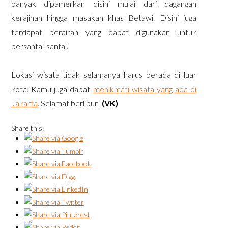
banyak dipamerkan disini mulai dari dagangan
kerajinan hingga masakan khas Betawi. Disini juga
terdapat perairan yang dapat digunakan untuk
bersantai-santai.
Lokasi wisata tidak selamanya harus berada di luar
kota. Kamu juga dapat
menikmati wisata yang ada di
Jakarta
. Selamat berlibur!
(VK)
Share this: