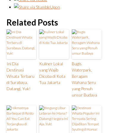
Related Posts
Ini Dia
Kuliner Lokal
Bugis
Destinasi
yang Wajib
Waterpark,
Wisata Terbaru
Dicoba di Kota
Beragam
di Surabaya.
Tua Jakarta
Wahana Seru
Datangi, Yuk!
yang Penuh
unsur Budaya