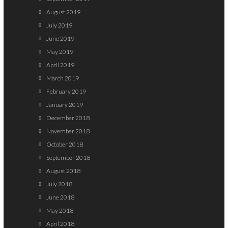
August 2019
July 2019
June 2019
May 2019
April 2019
March 2019
February 2019
January 2019
December 2018
November 2018
October 2018
September 2018
August 2018
July 2018
June 2018
May 2018
April 2018