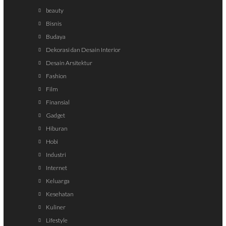
beauty
Bisnis
Budaya
Dekorasi dan Desain Interior
Desain Arsitektur
Fashion
Film
Finansial
Gadget
Hiburan
Hobi
Industri
Internet
Keluarga
Kesehatan
Kuliner
Lifestyle