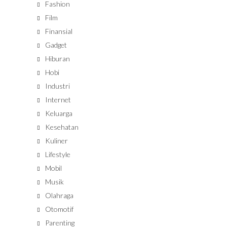
Fashion
Film
Finansial
Gadget
Hiburan
Hobi
Industri
Internet
Keluarga
Kesehatan
Kuliner
Lifestyle
Mobil
Musik
Olahraga
Otomotif
Parenting