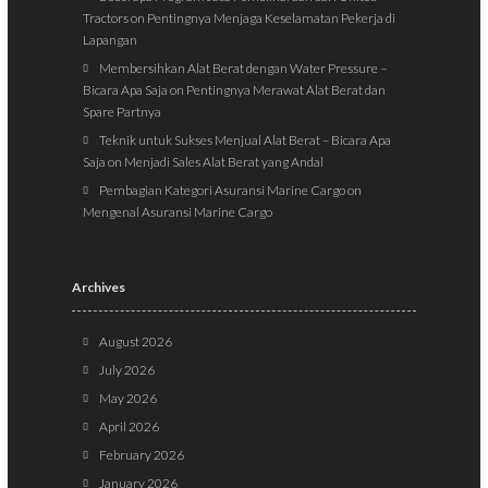
Tractors
on
Pentingnya Menjaga Keselamatan Pekerja di
Lapangan
Membersihkan Alat Berat dengan Water Pressure –
Bicara Apa Saja
on
Pentingnya Merawat Alat Berat dan
Spare Partnya
Teknik untuk Sukses Menjual Alat Berat – Bicara Apa
Saja
on
Menjadi Sales Alat Berat yang Andal
Pembagian Kategori Asuransi Marine Cargo
on
Mengenal Asuransi Marine Cargo
Archives
August 2026
July 2026
May 2026
April 2026
February 2026
January 2026