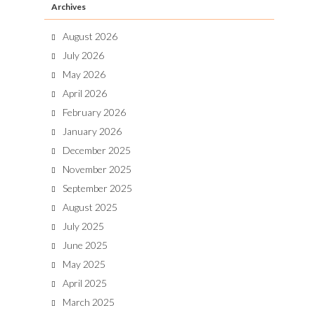
Archives
August 2026
July 2026
May 2026
April 2026
February 2026
January 2026
December 2025
November 2025
September 2025
August 2025
July 2025
June 2025
May 2025
April 2025
March 2025