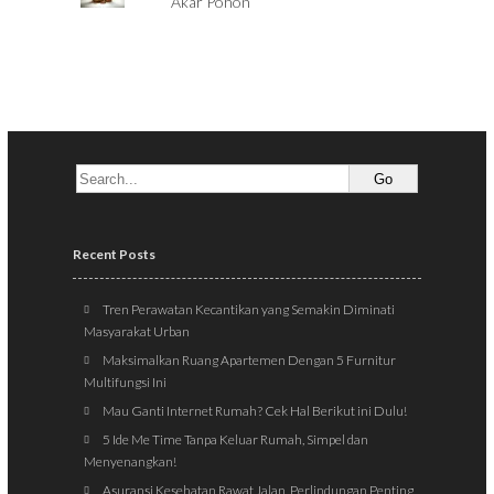
Akar Pohon
Recent Posts
Tren Perawatan Kecantikan yang Semakin Diminati
Masyarakat Urban
Maksimalkan Ruang Apartemen Dengan 5 Furnitur
Multifungsi Ini
Mau Ganti Internet Rumah? Cek Hal Berikut ini Dulu!
5 Ide Me Time Tanpa Keluar Rumah, Simpel dan
Menyenangkan!
Asuransi Kesehatan Rawat Jalan, Perlindungan Penting