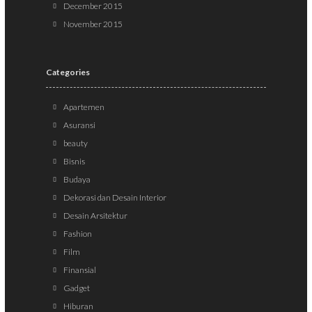
December 2015
November 2015
Categories
Apartemen
Asuransi
beauty
Bisnis
Budaya
Dekorasi dan Desain Interior
Desain Arsitektur
Fashion
Film
Finansial
Gadget
Hiburan