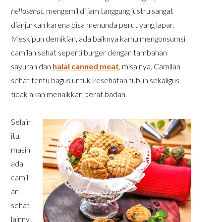
hellosehat
, mengemil di jam tanggung justru sangat
dianjurkan karena bisa menunda perut yang lapar.
Meskipun demikian, ada baiknya kamu mengonsumsi
camilan sehat seperti burger dengan tambahan
sayuran dan
halal canned meat
, misalnya. Camilan
sehat tentu bagus untuk kesehatan tubuh sekaligus
tidak akan menaikkan berat badan.
Selain
itu,
masih
ada
camil
an
sehat
lainny