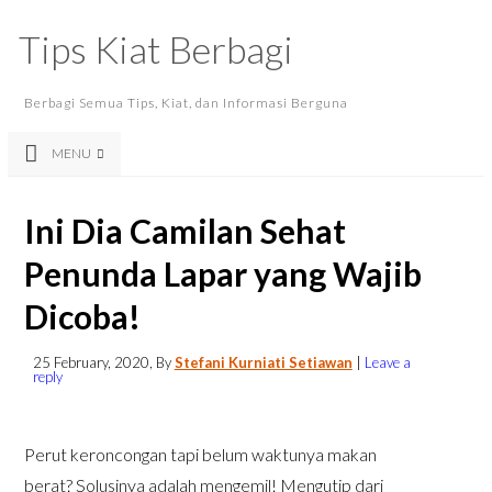
Tips Kiat Berbagi
Berbagi Semua Tips, Kiat, dan Informasi Berguna
MENU
Ini Dia Camilan Sehat
Penunda Lapar yang Wajib
Dicoba!
25 February, 2020
, By
Stefani Kurniati Setiawan
|
Leave a
reply
Perut keroncongan tapi belum waktunya makan
berat? Solusinya adalah mengemil! Mengutip dari