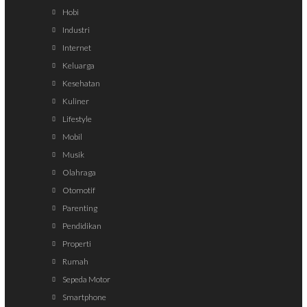
Hobi
Industri
Internet
Keluarga
Kesehatan
Kuliner
Lifestyle
Mobil
Musik
Olahraga
Otomotif
Parenting
Pendidikan
Properti
Rumah
Sepeda Motor
Smartphone