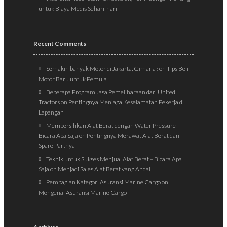
untuk Biaya Medis Sehari-hari
Recent Comments
Semakin banyak Motor di Jakarta, Gimana?
on
Tips Beli
Motor Baru untuk Pemula
Beberapa Program Jasa Pemeliharaan dari United
Tractors
on
Pentingnya Menjaga Keselamatan Pekerja di
Lapangan
Membersihkan Alat Berat dengan Water Pressure –
Bicara Apa Saja
on
Pentingnya Merawat Alat Berat dan
Spare Partnya
Teknik untuk Sukses Menjual Alat Berat – Bicara Apa
Saja
on
Menjadi Sales Alat Berat yang Andal
Pembagian Kategori Asuransi Marine Cargo
on
Mengenal Asuransi Marine Cargo