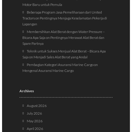
Motor Baru untuk Pemula
Beberapa Program Jasa Pemeliharaan dari United
Tractors
on
Pentingnya Menjaga Keselamatan Pekerja di
Lapangan
Membersihkan Alat Berat dengan Water Pressure –
Bicara Apa Saja
on
Pentingnya Merawat Alat Berat dan
Spare Partnya
Teknik untuk Sukses Menjual Alat Berat – Bicara Apa
Saja
on
Menjadi Sales Alat Berat yang Andal
Pembagian Kategori Asuransi Marine Cargo
on
Mengenal Asuransi Marine Cargo
Archives
August 2026
July 2026
May 2026
April 2026