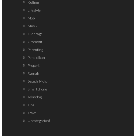
Kuliner
Lifestyle
Mobil
Musik
Olahraga
Otomotif
Parenting
Pendidikan
Properti
Rumah
Sepeda Motor
Smartphone
Teknologi
Tips
Travel
Uncategorized