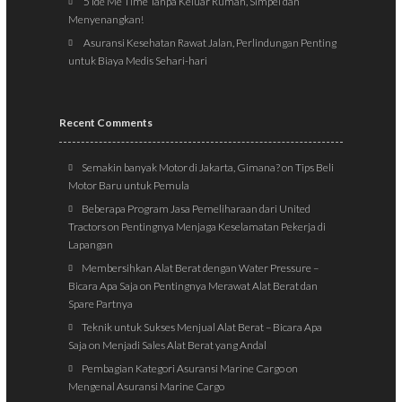
5 Ide Me Time Tanpa Keluar Rumah, Simpel dan
Menyenangkan!
Asuransi Kesehatan Rawat Jalan, Perlindungan Penting
untuk Biaya Medis Sehari-hari
Recent Comments
Semakin banyak Motor di Jakarta, Gimana?
on
Tips Beli
Motor Baru untuk Pemula
Beberapa Program Jasa Pemeliharaan dari United
Tractors
on
Pentingnya Menjaga Keselamatan Pekerja di
Lapangan
Membersihkan Alat Berat dengan Water Pressure –
Bicara Apa Saja
on
Pentingnya Merawat Alat Berat dan
Spare Partnya
Teknik untuk Sukses Menjual Alat Berat – Bicara Apa
Saja
on
Menjadi Sales Alat Berat yang Andal
Pembagian Kategori Asuransi Marine Cargo
on
Mengenal Asuransi Marine Cargo