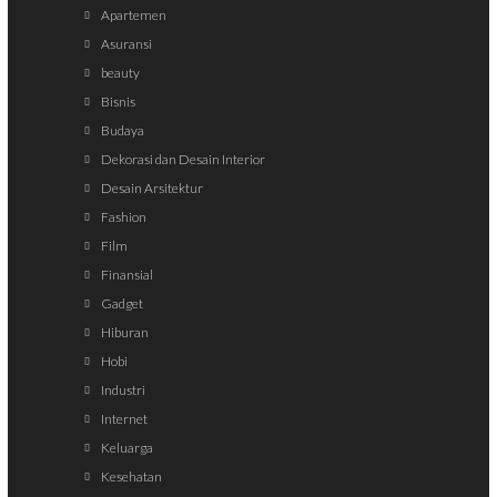
Apartemen
Asuransi
beauty
Bisnis
Budaya
Dekorasi dan Desain Interior
Desain Arsitektur
Fashion
Film
Finansial
Gadget
Hiburan
Hobi
Industri
Internet
Keluarga
Kesehatan