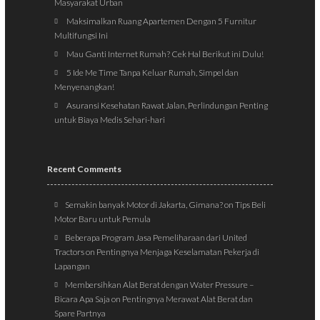
Masyarakat Urban
Maksimalkan Ruang Apartemen Dengan 5 Furnitur
Multifungsi Ini
Mau Ganti Internet Rumah? Cek Hal Berikut ini Dulu!
5 Ide Me Time Tanpa Keluar Rumah, Simpel dan
Menyenangkan!
Asuransi Kesehatan Rawat Jalan, Perlindungan Penting
untuk Biaya Medis Sehari-hari
Recent Comments
Semakin banyak Motor di Jakarta, Gimana?
on
Tips Beli
Motor Baru untuk Pemula
Beberapa Program Jasa Pemeliharaan dari United
Tractors
on
Pentingnya Menjaga Keselamatan Pekerja di
Lapangan
Membersihkan Alat Berat dengan Water Pressure –
Bicara Apa Saja
on
Pentingnya Merawat Alat Berat dan
Spare Partnya