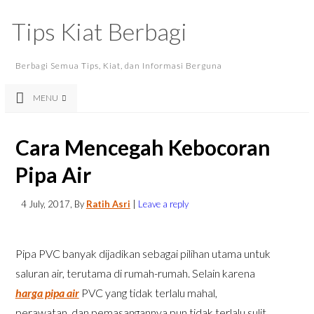
Tips Kiat Berbagi
Berbagi Semua Tips, Kiat, dan Informasi Berguna
MENU
Cara Mencegah Kebocoran
Pipa Air
4 July, 2017
, By
Ratih Asri
|
Leave a reply
Pipa PVC banyak dijadikan sebagai pilihan utama untuk
saluran air, terutama di rumah-rumah. Selain karena
harga pipa air
PVC yang tidak terlalu mahal,
perawatan, dan pemasangannya pun tidak terlalu sulit.