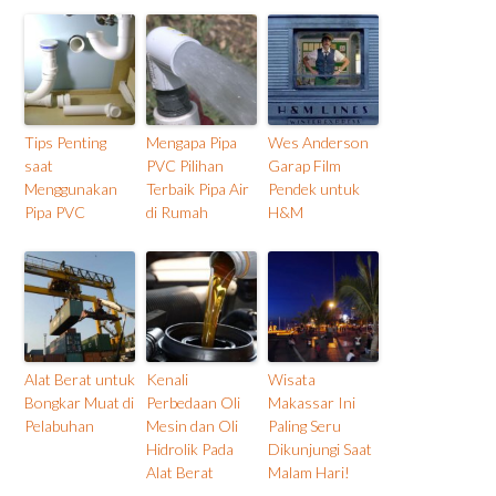
Tips Penting
Mengapa Pipa
Wes Anderson
saat
PVC Pilihan
Garap Film
Menggunakan
Terbaik Pipa Air
Pendek untuk
Pipa PVC
di Rumah
H&M
Alat Berat untuk
Kenali
Wisata
Bongkar Muat di
Perbedaan Oli
Makassar Ini
Pelabuhan
Mesin dan Oli
Paling Seru
Hidrolik Pada
Dikunjungi Saat
Alat Berat
Malam Hari!