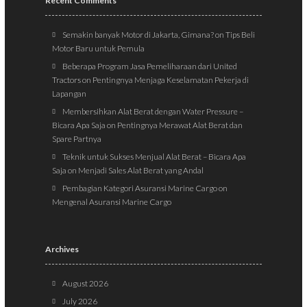
Recent Comments
Semakin banyak Motor di Jakarta, Gimana?
on
Tips Beli
Motor Baru untuk Pemula
Beberapa Program Jasa Pemeliharaan dari United
Tractors
on
Pentingnya Menjaga Keselamatan Pekerja di
Lapangan
Membersihkan Alat Berat dengan Water Pressure –
Bicara Apa Saja
on
Pentingnya Merawat Alat Berat dan
Spare Partnya
Teknik untuk Sukses Menjual Alat Berat – Bicara Apa
Saja
on
Menjadi Sales Alat Berat yang Andal
Pembagian Kategori Asuransi Marine Cargo
on
Mengenal Asuransi Marine Cargo
Archives
August 2026
July 2026