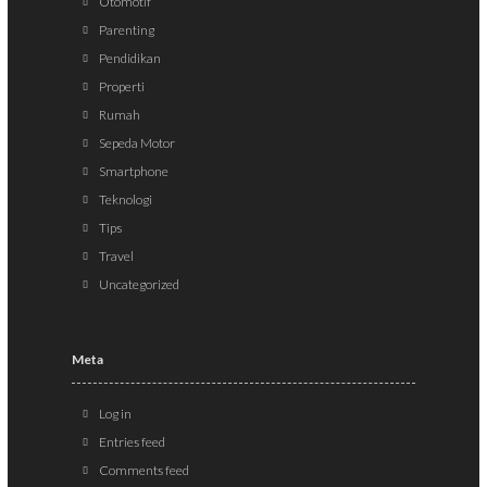
Otomotif
Parenting
Pendidikan
Properti
Rumah
Sepeda Motor
Smartphone
Teknologi
Tips
Travel
Uncategorized
Meta
Log in
Entries feed
Comments feed