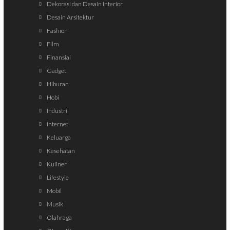
Dekorasi dan Desain Interior
Desain Arsitektur
Fashion
Film
Finansial
Gadget
Hiburan
Hobi
Industri
Internet
Keluarga
Kesehatan
Kuliner
Lifestyle
Mobil
Musik
Olahraga