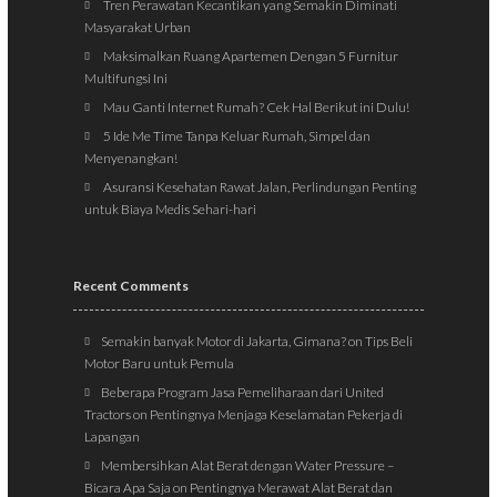
Tren Perawatan Kecantikan yang Semakin Diminati
Masyarakat Urban
Maksimalkan Ruang Apartemen Dengan 5 Furnitur
Multifungsi Ini
Mau Ganti Internet Rumah? Cek Hal Berikut ini Dulu!
5 Ide Me Time Tanpa Keluar Rumah, Simpel dan
Menyenangkan!
Asuransi Kesehatan Rawat Jalan, Perlindungan Penting
untuk Biaya Medis Sehari-hari
Recent Comments
Semakin banyak Motor di Jakarta, Gimana?
on
Tips Beli
Motor Baru untuk Pemula
Beberapa Program Jasa Pemeliharaan dari United
Tractors
on
Pentingnya Menjaga Keselamatan Pekerja di
Lapangan
Membersihkan Alat Berat dengan Water Pressure –
Bicara Apa Saja
on
Pentingnya Merawat Alat Berat dan