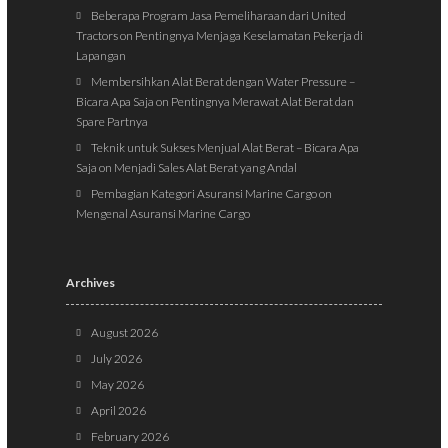
Beberapa Program Jasa Pemeliharaan dari United
Tractors
on
Pentingnya Menjaga Keselamatan Pekerja di
Lapangan
Membersihkan Alat Berat dengan Water Pressure –
Bicara Apa Saja
on
Pentingnya Merawat Alat Berat dan
Spare Partnya
Teknik untuk Sukses Menjual Alat Berat – Bicara Apa
Saja
on
Menjadi Sales Alat Berat yang Andal
Pembagian Kategori Asuransi Marine Cargo
on
Mengenal Asuransi Marine Cargo
Archives
August 2026
July 2026
May 2026
April 2026
February 2026