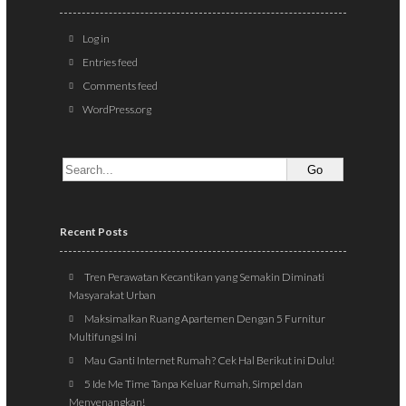
Log in
Entries feed
Comments feed
WordPress.org
Recent Posts
Tren Perawatan Kecantikan yang Semakin Diminati
Masyarakat Urban
Maksimalkan Ruang Apartemen Dengan 5 Furnitur
Multifungsi Ini
Mau Ganti Internet Rumah? Cek Hal Berikut ini Dulu!
5 Ide Me Time Tanpa Keluar Rumah, Simpel dan
Menyenangkan!