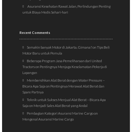
Asuransi Kesehatan Rawat Jalan, Perlindungan Penting
untuk Biaya Medis Sehari-hari
Recent Comments
Semakin banyak Motor di Jakarta, Gimana?
on
Tips Beli
Motor Baru untuk Pemula
Beberapa Program Jasa Pemeliharaan dari United
Tractors
on
Pentingnya Menjaga Keselamatan Pekerja di
Lapangan
Membersihkan Alat Berat dengan Water Pressure –
Bicara Apa Saja
on
Pentingnya Merawat Alat Berat dan
Spare Partnya
Teknik untuk Sukses Menjual Alat Berat – Bicara Apa
Saja
on
Menjadi Sales Alat Berat yang Andal
Pembagian Kategori Asuransi Marine Cargo
on
Mengenal Asuransi Marine Cargo