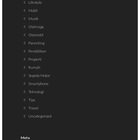
Lifestyle
Mobil
Musik
Olahraga
Otomotif
Parenting
Pendidikan
Properti
Rumah
Sepeda Motor
Smartphone
Teknologi
Tips
Travel
Uncategorized
Meta