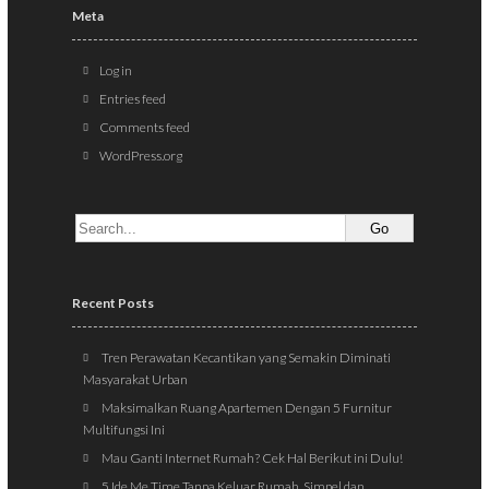
Meta
Log in
Entries feed
Comments feed
WordPress.org
Recent Posts
Tren Perawatan Kecantikan yang Semakin Diminati
Masyarakat Urban
Maksimalkan Ruang Apartemen Dengan 5 Furnitur
Multifungsi Ini
Mau Ganti Internet Rumah? Cek Hal Berikut ini Dulu!
5 Ide Me Time Tanpa Keluar Rumah, Simpel dan