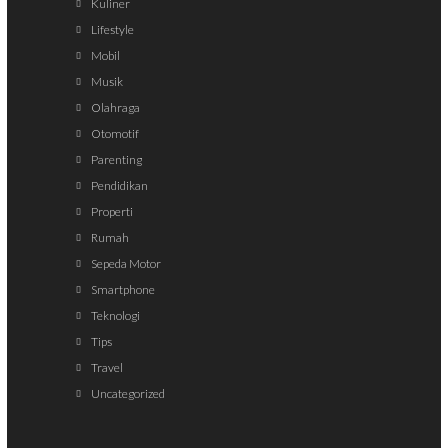
Kuliner
Lifestyle
Mobil
Musik
Olahraga
Otomotif
Parenting
Pendidikan
Properti
Rumah
Sepeda Motor
Smartphone
Teknologi
Tips
Travel
Uncategorized