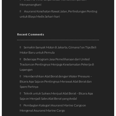
Menyenangkan!
Asuransi Kesehatan Rawat Jalan, Perlindungan Penting
untuk Biaya Medis Sehari-hari
Recent Comments
Semakin banyak Motor di Jakarta, Gimana?
on
Tips Beli
Motor Baru untuk Pemula
Beberapa Program Jasa Pemeliharaan dari United
Tractors
on
Pentingnya Menjaga Keselamatan Pekerja di
Lapangan
Membersihkan Alat Berat dengan Water Pressure –
Bicara Apa Saja
on
Pentingnya Merawat Alat Berat dan
Spare Partnya
Teknik untuk Sukses Menjual Alat Berat – Bicara Apa
Saja
on
Menjadi Sales Alat Berat yang Andal
Pembagian Kategori Asuransi Marine Cargo
on
Mengenal Asuransi Marine Cargo