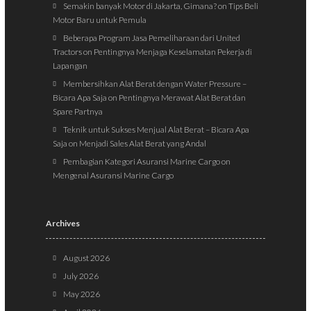
Semakin banyak Motor di Jakarta, Gimana?
on
Tips Beli
Motor Baru untuk Pemula
Beberapa Program Jasa Pemeliharaan dari United
Tractors
on
Pentingnya Menjaga Keselamatan Pekerja di
Lapangan
Membersihkan Alat Berat dengan Water Pressure –
Bicara Apa Saja
on
Pentingnya Merawat Alat Berat dan
Spare Partnya
Teknik untuk Sukses Menjual Alat Berat – Bicara Apa
Saja
on
Menjadi Sales Alat Berat yang Andal
Pembagian Kategori Asuransi Marine Cargo
on
Mengenal Asuransi Marine Cargo
Archives
August 2026
July 2026
May 2026