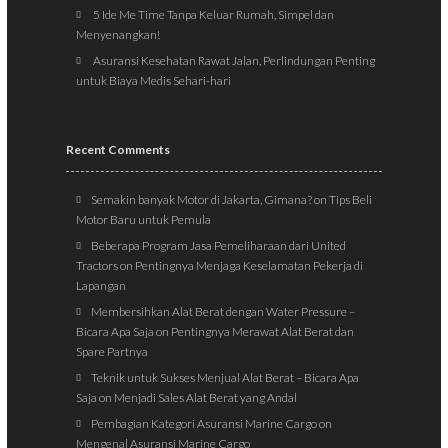
5 Ide Me Time Tanpa Keluar Rumah, Simpel dan
Menyenangkan!
Asuransi Kesehatan Rawat Jalan, Perlindungan Penting
untuk Biaya Medis Sehari-hari
Recent Comments
Semakin banyak Motor di Jakarta, Gimana?
on
Tips Beli
Motor Baru untuk Pemula
Beberapa Program Jasa Pemeliharaan dari United
Tractors
on
Pentingnya Menjaga Keselamatan Pekerja di
Lapangan
Membersihkan Alat Berat dengan Water Pressure –
Bicara Apa Saja
on
Pentingnya Merawat Alat Berat dan
Spare Partnya
Teknik untuk Sukses Menjual Alat Berat – Bicara Apa
Saja
on
Menjadi Sales Alat Berat yang Andal
Pembagian Kategori Asuransi Marine Cargo
on
Mengenal Asuransi Marine Cargo