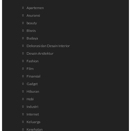
Apartemen
Asuransi
beauty
Bisnis
Budaya
Dekorasi dan Desain Interior
Desain Arsitektur
Fashion
Film
Finansial
Gadget
Hiburan
Hobi
Industri
Internet
Keluarga
Kesehatan