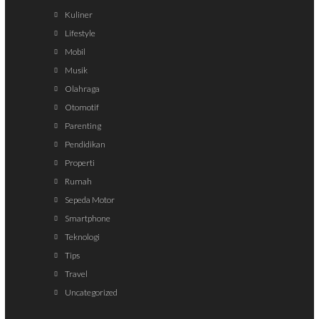
Kuliner
Lifestyle
Mobil
Musik
Olahraga
Otomotif
Parenting
Pendidikan
Properti
Rumah
Sepeda Motor
Smartphone
Teknologi
Tips
Travel
Uncategorized