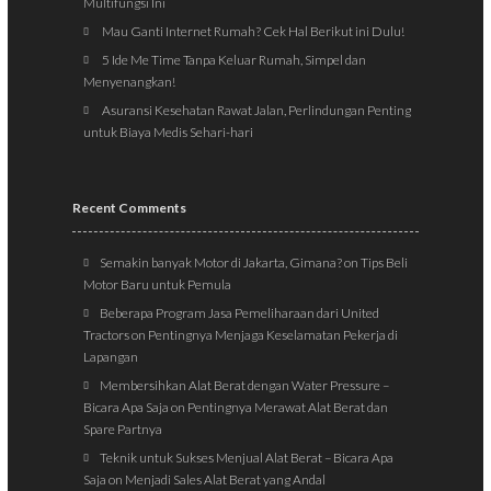
Multifungsi Ini
Mau Ganti Internet Rumah? Cek Hal Berikut ini Dulu!
5 Ide Me Time Tanpa Keluar Rumah, Simpel dan
Menyenangkan!
Asuransi Kesehatan Rawat Jalan, Perlindungan Penting
untuk Biaya Medis Sehari-hari
Recent Comments
Semakin banyak Motor di Jakarta, Gimana?
on
Tips Beli
Motor Baru untuk Pemula
Beberapa Program Jasa Pemeliharaan dari United
Tractors
on
Pentingnya Menjaga Keselamatan Pekerja di
Lapangan
Membersihkan Alat Berat dengan Water Pressure –
Bicara Apa Saja
on
Pentingnya Merawat Alat Berat dan
Spare Partnya
Teknik untuk Sukses Menjual Alat Berat – Bicara Apa
Saja
on
Menjadi Sales Alat Berat yang Andal