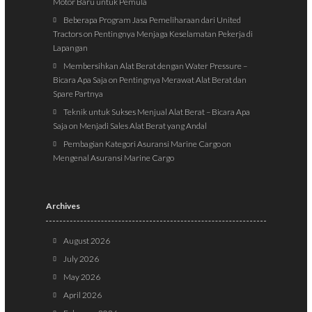
Motor Baru untuk Pemula
Beberapa Program Jasa Pemeliharaan dari United
Tractors
on
Pentingnya Menjaga Keselamatan Pekerja di
Lapangan
Membersihkan Alat Berat dengan Water Pressure –
Bicara Apa Saja
on
Pentingnya Merawat Alat Berat dan
Spare Partnya
Teknik untuk Sukses Menjual Alat Berat – Bicara Apa
Saja
on
Menjadi Sales Alat Berat yang Andal
Pembagian Kategori Asuransi Marine Cargo
on
Mengenal Asuransi Marine Cargo
Archives
August 2026
July 2026
May 2026
April 2026