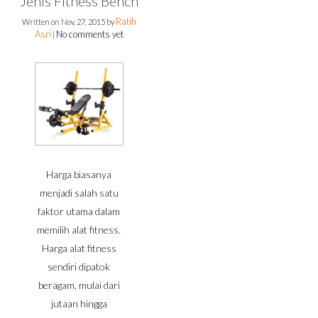
Jenis Fitness Bench
Ratih
Written on
Nov, 27, 2015
by
Asri
No comments yet
|
Harga biasanya
menjadi salah satu
faktor utama dalam
memilih alat fitness.
Harga alat fitness
sendiri dipatok
beragam, mulai dari
jutaan hingga